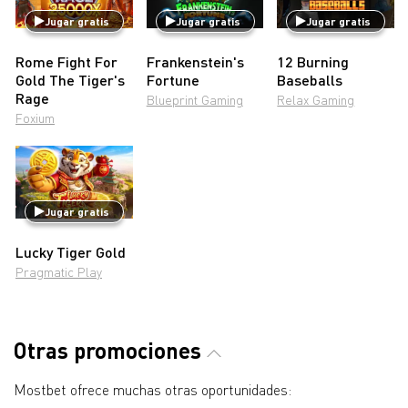
Jugar gratis
Jugar gratis
Jugar gratis
Rome Fight For
Frankenstein's
12 Burning
Gold The Tiger's
Fortune
Baseballs
Rage
Blueprint Gaming
Relax Gaming
Foxium
Jugar gratis
Lucky Tiger Gold
Pragmatic Play
Otras promociones
Mostbet ofrece muchas otras oportunidades: