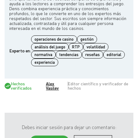
ayuda a los lectores a comprender los entresijos del juego.
Denis combina experiencia práctica y conocimientos
profundos, lo que le convierte en uno de los expertos más
respetados del sector. Sus escritos son siempre información
actualizada, contrastada y útil para cualquier persona
operaciones de casino
gestión
análisis del juego
RTP
volatilidad
Experto en:
normativa
tendencias
reseñas
editorial
experiencia
Hechos
Alex
Editor científico y verificador de
verificados
Vasilev
hechos
Debes iniciar sesión para dejar un comentario: