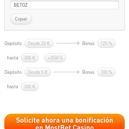
Copiar
Depósito
Desde 20 €
Bonus
125 %
hasta
300 €
+250FS
Depósito
Desde 5 €
Bonus
100 %
hasta
300 €
Solicite ahora una bonificación
en MostBet Casino