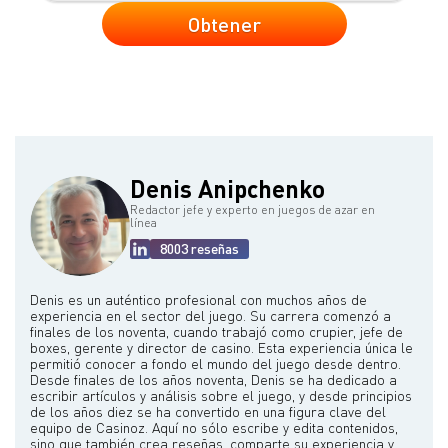
Obtener
Denis Anipchenko
Redactor jefe y experto en juegos de azar en
línea
8003 reseñas
Denis es un auténtico profesional con muchos años de
experiencia en el sector del juego. Su carrera comenzó a
finales de los noventa, cuando trabajó como crupier, jefe de
boxes, gerente y director de casino. Esta experiencia única le
permitió conocer a fondo el mundo del juego desde dentro.
Desde finales de los años noventa, Denis se ha dedicado a
escribir artículos y análisis sobre el juego, y desde principios
de los años diez se ha convertido en una figura clave del
equipo de Casinoz. Aquí no sólo escribe y edita contenidos,
sino que también crea reseñas, comparte su experiencia y