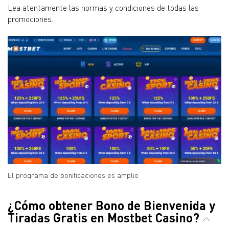
Lea atentamente las normas y condiciones de todas las
promociones.
El programa de bonificaciones es amplio
¿Cómo obtener Bono de Bienvenida y
Tiradas Gratis en Mostbet Casino?