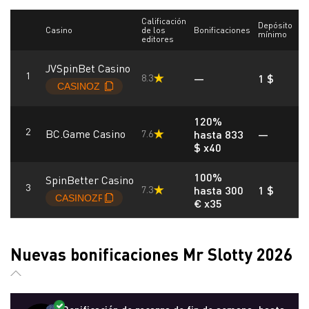
Calificación
Depósito
Casino
de los
Bonificaciones
mínimo
editores
JVSpinBet Casino
8.3
—
1 $
120%
BC.Game Casino
7.6
hasta 833
—
$ x40
100%
SpinBetter Casino
7.3
hasta 300
1 $
€ x35
Nuevas bonificaciones Mr Slotty 2026