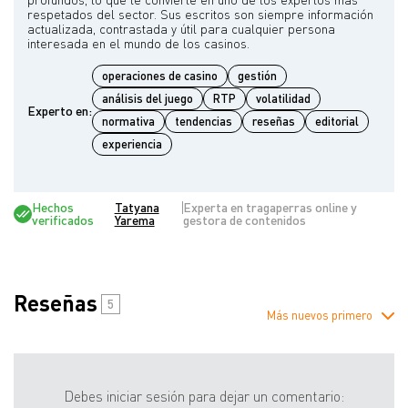
respetados del sector. Sus escritos son siempre información
actualizada, contrastada y útil para cualquier persona
operaciones de casino
gestión
análisis del juego
RTP
volatilidad
Experto en:
normativa
tendencias
reseñas
editorial
experiencia
Hechos
Tatyana
Experta en tragaperras online y
verificados
Yarema
gestora de contenidos
Reseñas
5
Más nuevos primero
Debes iniciar sesión para dejar un comentario: