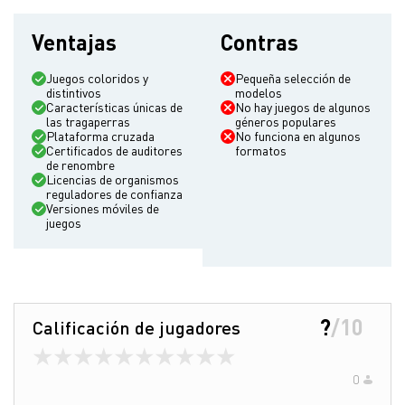
Ventajas
Contras
Juegos coloridos y
Pequeña selección de
distintivos
modelos
Características únicas de
No hay juegos de algunos
las tragaperras
géneros populares
Plataforma cruzada
No funciona en algunos
Certificados de auditores
formatos
de renombre
Licencias de organismos
reguladores de confianza
Versiones móviles de
juegos
?
/
10
Calificación de jugadores
0