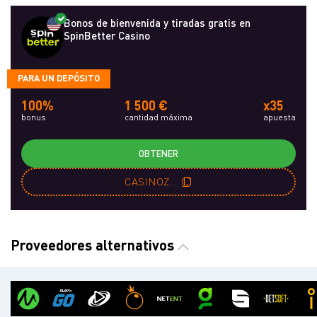
Bonos de bienvenida y tiradas gratis en
SpinBetter Casino
PARA UN DEPÓSITO
100%
1 500 €
x35
bonus
cantidad máxima
apuesta
OBTENER
CASINOZRU
Proveedores alternativos