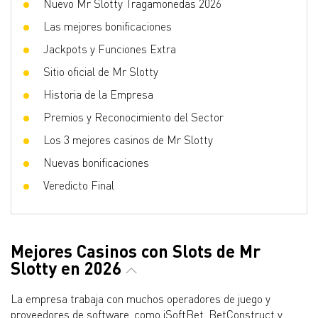
Nuevo Mr Slotty Tragamonedas 2026
Las mejores bonificaciones
Jackpots y Funciones Extra
Sitio oficial de Mr Slotty
Historia de la Empresa
Premios y Reconocimiento del Sector
Los 3 mejores casinos de Mr Slotty
Nuevas bonificaciones
Veredicto Final
Mejores Casinos con Slots de Mr
Slotty en 2026
La empresa trabaja con muchos operadores de juego y
proveedores de software, como iSoftBet, BetConstruct y