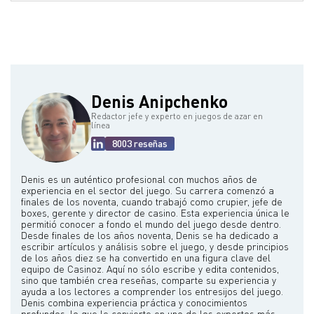
Denis Anipchenko
Redactor jefe y experto en juegos de azar en
línea
8003 reseñas
Denis es un auténtico profesional con muchos años de
experiencia en el sector del juego. Su carrera comenzó a
finales de los noventa, cuando trabajó como crupier, jefe de
boxes, gerente y director de casino. Esta experiencia única le
permitió conocer a fondo el mundo del juego desde dentro.
Desde finales de los años noventa, Denis se ha dedicado a
escribir artículos y análisis sobre el juego, y desde principios
de los años diez se ha convertido en una figura clave del
equipo de Casinoz. Aquí no sólo escribe y edita contenidos,
sino que también crea reseñas, comparte su experiencia y
ayuda a los lectores a comprender los entresijos del juego.
Denis combina experiencia práctica y conocimientos
profundos, lo que le convierte en uno de los expertos más