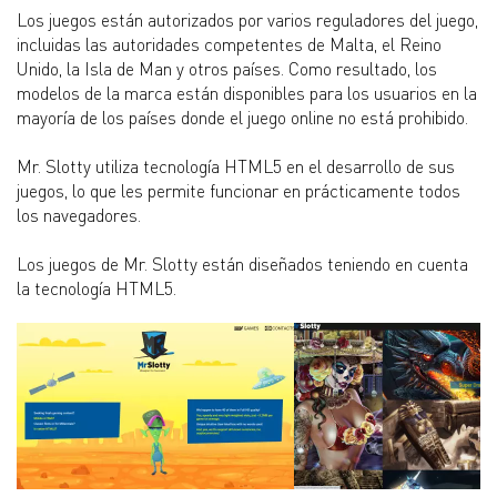
Los juegos están autorizados por varios reguladores del juego,
incluidas las autoridades competentes de Malta, el Reino
Unido, la Isla de Man y otros países. Como resultado, los
modelos de la marca están disponibles para los usuarios en la
mayoría de los países donde el juego online no está prohibido.
Mr. Slotty utiliza tecnología HTML5 en el desarrollo de sus
juegos, lo que les permite funcionar en prácticamente todos
los navegadores.
Los juegos de Mr. Slotty están diseñados teniendo en cuenta
la tecnología HTML5.