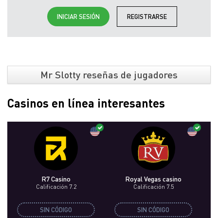
INICIAR SESIÓN
REGISTRARSE
Mr Slotty reseñas de jugadores
Casinos en línea interesantes
R7 Casino
Royal Vegas сasino
Bl
Calificación 7.2
Calificación 7.5
SIN CÓDIGO
SIN CÓDIGO