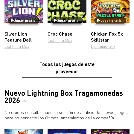
Jugar gratis
Jugar gratis
Jugar gratis
Silver Lion
Croc Chase
Chicken Fox 5x
Feature Ball
Skillstar
Lightning Box
Lightning Box
Lightning Box
Todos los juegos de este
proveedor
Nuevo Lightning Box Tragamonedas
2026
No olvides consultar nuestra sección de análisis de nuevos juegos
para no perderte los últimos lanzamientos de la compañía.