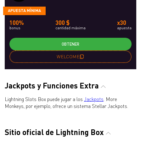
APUESTA MÍNIMA
100%
300 $
x30
bonus
cantidad máxima
apuesta
OBTENER
WELCOME
Jackpots y Funciones Extra
Lightning Slots Box puede jugar a los
Jackpots
. More
Monkeys, por ejemplo, ofrece un sistema Stellar Jackpots.
Sitio oficial de Lightning Box