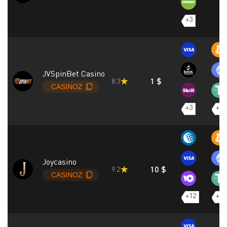
+3
JVSpinBet Casino
1 $
8.3
+3
+2
Joycasino
10 $
9.2
+12
+8