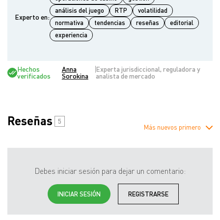
análisis del juego
RTP
volatilidad
Experto en:
normativa
tendencias
reseñas
editorial
experiencia
Hechos
Anna
Experta jurisdiccional, reguladora y
verificados
Sorokina
analista de mercado
Reseñas
5
Más nuevos primero
Debes iniciar sesión para dejar un comentario:
INICIAR SESIÓN
REGISTRARSE