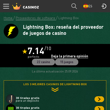
ES
Home
Proveedores de software
Lightning Box
Lightning Box: reseña del proveedor
de juegos de casino
7.14
/10
Deja la primera opinión
perfecto
22 casino
15 juegos
La última actualización 25.09.2024
LOS 3 MEJORES CASINOS DE LIGHTNING BOX
30 tiradas gratis
para un depósito
30 tiradas gratis