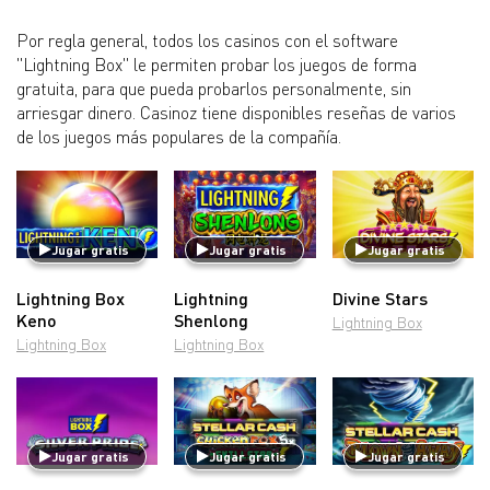
Por regla general, todos los casinos con el software
"Lightning Box" le permiten probar los juegos de forma
gratuita, para que pueda probarlos personalmente, sin
arriesgar dinero. Casinoz tiene disponibles reseñas de varios
de los juegos más populares de la compañía.
Jugar gratis
Jugar gratis
Jugar gratis
Lightning Box
Lightning
Divine Stars
Keno
Shenlong
Lightning Box
Lightning Box
Lightning Box
Jugar gratis
Jugar gratis
Jugar gratis