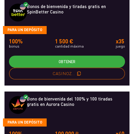
Bonos de bienvenida y tiradas gratis en
SpinBetter Casino
PARA UN DEPÓSITO
100%
1 500 €
x35
bonus
cantidad máxima
juego
OBTENER
CASINOZRU
Bono de bienvenida del 100% y 100 tiradas
gratis en Aurora Casino
PARA UN DEPÓSITO
100%
100 000 ₽
x40