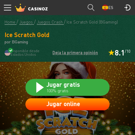
CASINOZ
JUGAR
ES
Home
Juegos
Juegos Crash
Ice Scratch Gold (BGaming)
Ice Scratch Gold
por BGaming
8.1
Disponible desde
/10
Deja la primera opinión
Estados Unidos
Jugar gratis
100% gratis
Jugar online