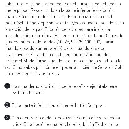
cobertura moviendo la moneda con el cursor o con el dedo, o
puede pulsar Rascar todo en la parte inferior (este botón
aparecerá en lugar de Comprar). El botón izquierdo es el
menú. Sólo tiene 2 opciones: activar/desactivar el sonido e ir a
la sección de reglas. El botón derecho es para iniciar la
reproducción automática. El juego automático tiene 3 tipos de
ajustes: número de rondas (10, 25, 50, 75, 100, 500), parar
cuando el saldo aumenta en X, parar cuando el saldo
disminuye en X. También en el juego automático puedes
activar el Modo Turbo, cuando el campo de juego se abre a la
vez. Si no sabes por dónde empezar al iniciar Ice Scratch Gold
- puedes seguir estos pasos:
Hay una demo al principio de la reseña - ejecútala para
evaluar el diseño.
En la parte inferior, haz clic en el botón Comprar.
Con el cursor o el dedo, desliza el campo que sostiene la
chica. Otra opción es hacer clic en el botón Tachar todo.