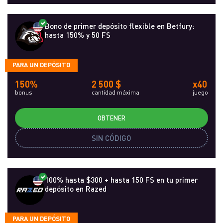
Bono de primer depósito flexible en Betfury:
hasta 150% y 50 FS
PARA UN DEPÓSITO
150%
2 500 $
x40
bonus
cantidad máxima
juego
OBTENER
SIN CÓDIGO
100% hasta $300 + hasta 150 FS en tu primer
depósito en Razed
PARA UN DEPÓSITO