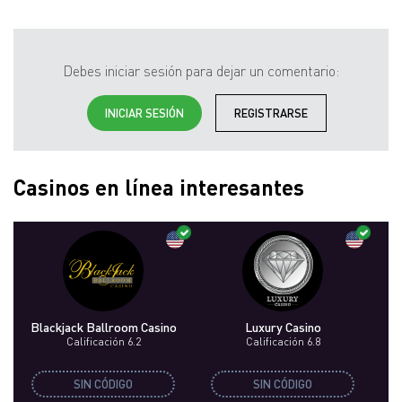
Debes iniciar sesión para dejar un comentario:
INICIAR SESIÓN
REGISTRARSE
Casinos en línea interesantes
Blackjack Ballroom Casino
Luxury Casino
Calificación 6.2
Calificación 6.8
SIN CÓDIGO
SIN CÓDIGO