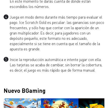
En este momento te darás cuenta de dónde están
escondidos los números.
Juega en modo demo durante más tiempo para evaluar el
pago. Ice Scratch Gold es peculiar: las ganancias son poco
frecuentes, y sólo hay que contar con la aparición de un
gran multiplicador. Es decir, para jugadores con un
depósito pequeño, este formato no es adecuado,
especialmente si se tiene en cuenta que el tamaño de la
apuesta es grande.
Inicie la reproducción automática e intente jugar con ella.
Las tarjetas se acaba de cambiar, sin borrar la cobertura,
es decir, el juego es más rápido que de forma manual.
Nuevo BGaming