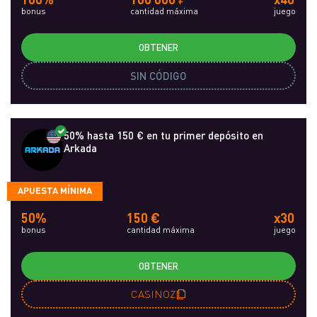
bonus
cantidad máxima
juego
OBTENER
SIN CÓDIGO
50% hasta 150 € en tu primer depósito en
Arkada
APUESTA MÍNIMA
50%
150 €
x30
bonus
cantidad máxima
juego
OBTENER
CASINOZ