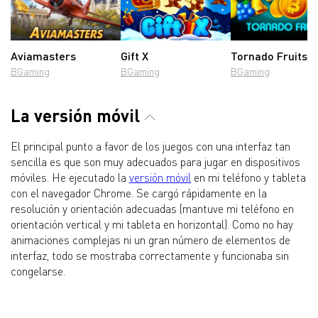
Aviamasters
Gift X
Tornado Fruits
BGaming
BGaming
BGaming
La versión móvil
El principal punto a favor de los juegos con una interfaz tan
sencilla es que son muy adecuados para jugar en dispositivos
móviles. He ejecutado la
versión móvil
en mi teléfono y tableta
con el navegador Chrome. Se cargó rápidamente en la
resolución y orientación adecuadas (mantuve mi teléfono en
orientación vertical y mi tableta en horizontal). Como no hay
animaciones complejas ni un gran número de elementos de
interfaz, todo se mostraba correctamente y funcionaba sin
congelarse.