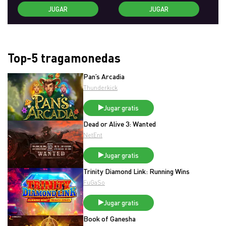
JUGAR
JUGAR
Top-5 tragamonedas
Pan’s Arcadia
Thunderkick
Jugar gratis
Dead or Alive 3: Wanted
NetEnt
Jugar gratis
Trinity Diamond Link: Running Wins
FuGaSo
Jugar gratis
Book of Ganesha