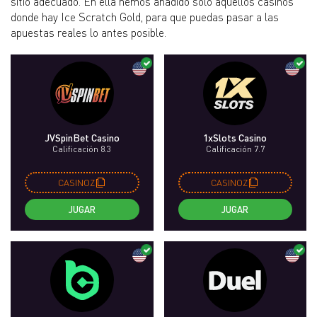
sitio adecuado. En ella hemos añadido sólo aquellos casinos
donde hay Ice Scratch Gold, para que puedas pasar a las
apuestas reales lo antes posible.
JVSpinBet Casino
1xSlots Casino
Calificación 8.3
Calificación 7.7
CASINOZ
CASINOZ
JUGAR
JUGAR