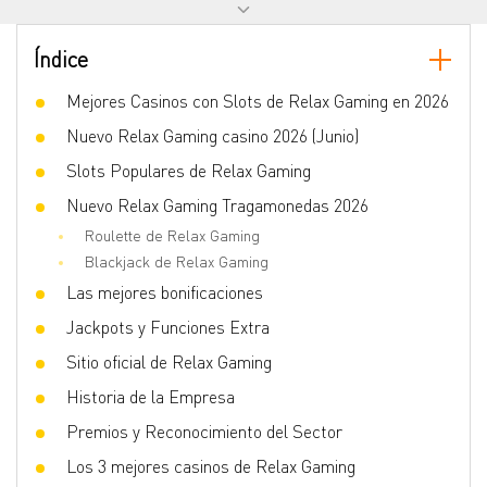
Casinos cerrados
1
Jurisdicción
Malta
,
United Kingdom
,
Alderney
Índice
Auditores
Regulación y garantía del comercio
Mejores Casinos con Slots de Relax Gaming en 2026
electrónico y el juego en línea
Nuevo Relax Gaming casino 2026 (Junio)
Datos de contacto
Slots Populares de Relax Gaming
Email
Departamento comercial
Nuevo Relax Gaming Tragamonedas 2026
Roulette de Relax Gaming
Blackjack de Relax Gaming
Las mejores bonificaciones
Jackpots y Funciones Extra
Sitio oficial de Relax Gaming
Historia de la Empresa
Premios y Reconocimiento del Sector
Los 3 mejores casinos de Relax Gaming