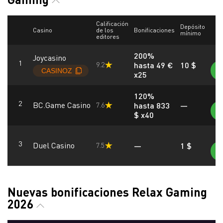
Calificación
Depósito
Casino
de los
Bonificaciones
mínimo
editores
200%
Joycasino
9.2
hasta 49 €
10 $
x25
120%
BC.Game Casino
7.6
hasta 833
—
$ x40
Duel Casino
7.5
—
1 $
Nuevas bonificaciones Relax Gaming
2026