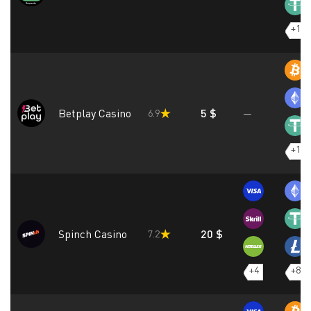
+14
Betplay Casino
5 $
6.9
—
+13
Spinch Casino
20 $
7.2
+4
+8