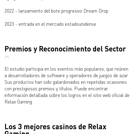
2022 - lanzamiento del bote progresivo Dream Drop
2023 - entrada en el mercado estadounidense
Premios y Reconocimiento del Sector
El estudio participa en los eventos más populares, que reúnen
a desarrolladores de software y operadores de juegos de azar.
Sus productos han sido galardonados en repetidas ocasiones
con prestigiosos premios y títulos. Puede encontrar
información detallada sobre los logros en el sitio web oficial de
Relax Gaming.
Los 3 mejores casinos de Relax
Gaming