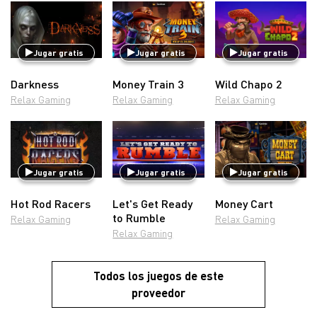
Jugar gratis
Jugar gratis
Jugar gratis
Darkness
Money Train 3
Wild Chapo 2
Relax Gaming
Relax Gaming
Relax Gaming
Jugar gratis
Jugar gratis
Jugar gratis
Hot Rod Racers
Let's Get Ready
Money Cart
to Rumble
Relax Gaming
Relax Gaming
Relax Gaming
Todos los juegos de este
proveedor