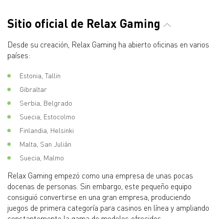
Sitio oficial de Relax Gaming
Desde su creación, Relax Gaming ha abierto oficinas en varios
países:
Estonia, Tallin
Gibraltar
Serbia, Belgrado
Suecia, Estocolmo
Finlandia, Helsinki
Malta, San Julián
Suecia, Malmo
Relax Gaming empezó como una empresa de unas pocas
docenas de personas. Sin embargo, este pequeño equipo
consiguió convertirse en una gran empresa, produciendo
juegos de primera categoría para casinos en línea y ampliando
constantemente la gama de modelos ofrecidos.