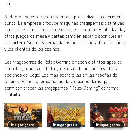
punto.
A efectos de esta reseña, vamos a profundizar en el primer
punto. La empresa produce máquinas tragaperras distintivas,
pero no se limita a los modelos de este género. El blackjack y
otros juegos de mesa y cartas también están disponibles en
su cartera. Son muy demandados por los operadores de juego
y los clientes de los casinos.
Las tragaperras de Relax Gaming ofrecen distintos tipos de
símbolos, tiradas gratuitas, juegos de bonificación y otras
opciones de juego. Lea más sobre ellas en las reseñas de
Casinoz. Vienen acompañadas de versiones demo que
permiten probar las tragaperras "Relax Gaming" de forma
gratuita.
Jugar gratis
Jugar gratis
Jugar gratis