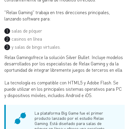
"Relax Gaming" trabaja en tres direcciones principales,
lanzando software para:
salas de póquer
casinos en línea
y salas de bingo virtuales.
Relax Gamingofrece la solución Silver Bullet. Incluye modelos
desarrollados por los especialistas de Relax Gaming y da la
oportunidad de integrar libremente juegos de terceros en ella.
La tecnología es compatible con HTML5 y Adobe Flash. Se
puede utilizar en los principales sistemas operativos para PC
y dispositivos móviles, incluidos Android e iOS.
La plataforma Big Game fue el primer
producto lanzado por el estudio Relax
Gaming. Está diseñado para salas de
póquer en línea y ofrece una excelente