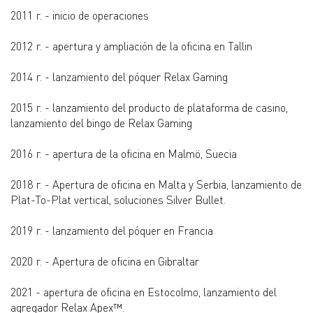
2011 г. - inicio de operaciones
2012 г. - apertura y ampliación de la oficina en Tallin
2014 г. - lanzamiento del póquer Relax Gaming
2015 г. - lanzamiento del producto de plataforma de casino,
lanzamiento del bingo de Relax Gaming
2016 г. - apertura de la oficina en Malmö, Suecia
2018 г. - Apertura de oficina en Malta y Serbia, lanzamiento de
Plat-To-Plat vertical, soluciones Silver Bullet.
2019 г. - lanzamiento del póquer en Francia
2020 г. - Apertura de oficina en Gibraltar
2021 - apertura de oficina en Estocolmo, lanzamiento del
agregador Relax Apex™.