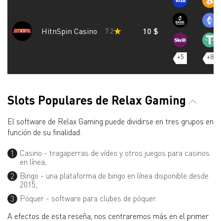
HitnSpin Casino
10 $
7.2
+5
+8
Slots Populares de Relax Gaming
El software de Relax Gaming puede dividirse en tres grupos en
función de su finalidad:
Casino - tragaperras de vídeo y otros juegos para casinos
en línea,
Bingo - una plataforma de bingo en línea disponible desde
2015,
Póquer - software para clubes de póquer.
A efectos de esta reseña, nos centraremos más en el primer