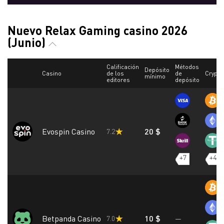
Nuevo Relax Gaming casino 2026
(Junio)
Calificación
Métodos
Depósito
Casino
de los
de
Crypto
mínimo
editores
depósito
Evospin Casino
20 $
7.2
+7
+4
Betpanda Casino
10 $
7.0
—