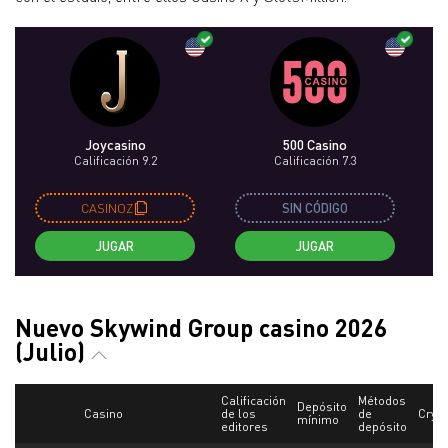
Joycasino
500 Casino
Calificación 9.2
Calificación 7.3
CASINOZ
SIN CÓDIGO
JUGAR
JUGAR
Nuevo Skywind Group casino 2026
(Julio)
Calificación
Métodos
Depósito
Casino
de los
de
Crypt
mínimo
editores
depósito