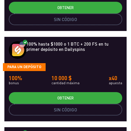
OBTENER
SIN CÓDIGO
100% hasta $1000 o 1 BTC + 200 FS en tu
primer depósito en Dailyspins
PARA UN DEPÓSITO
100%
10 000 $
x40
bonus
cantidad máxima
apuesta
OBTENER
SIN CÓDIGO