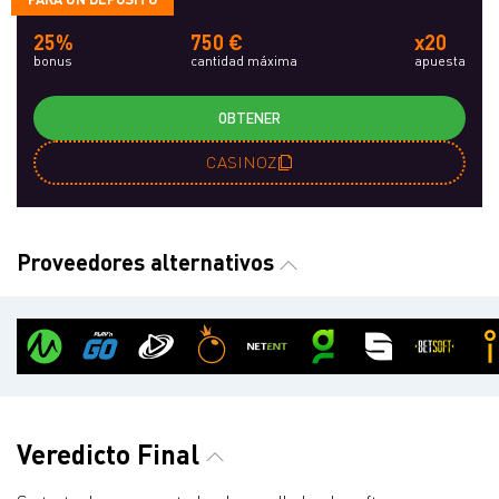
25%
750 €
x20
bonus
cantidad máxima
apuesta
OBTENER
CASINOZ
Proveedores alternativos
Veredicto Final