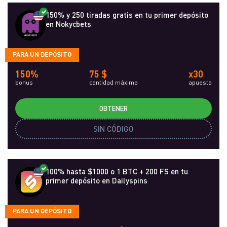
150% y 250 tiradas gratis en tu primer depósito
en Nokycbets
PARA UN DEPÓSITO
150%
75 $
x30
bonus
cantidad máxima
apuesta
OBTENER
SIN CÓDIGO
100% hasta $1000 o 1 BTC + 200 FS en tu
primer depósito en Dailyspins
PARA UN DEPÓSITO