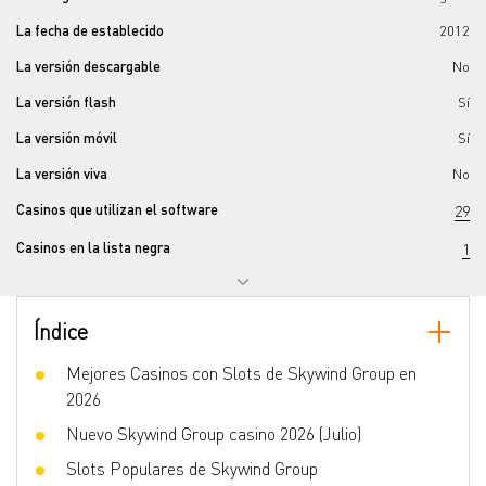
La fecha de establecido
2012
La versión descargable
No
La versión flash
Sí
La versión móvil
Sí
La versión viva
No
Casinos que utilizan el software
29
Casinos en la lista negra
1
Casinos cerrados
1
Jurisdicción
Malta
,
United Kingdom
,
Gibraltar
,
Índice
Isle of man
,
Alderney
Mejores Casinos con Slots de Skywind Group en
Datos de contacto
2026
Nuevo Skywind Group casino 2026 (Julio)
🏠 Dirección postal
Unit 2W – Second Floor Quay House, South
Quay Douglas IM1 5AR Isle of Man
Slots Populares de Skywind Group