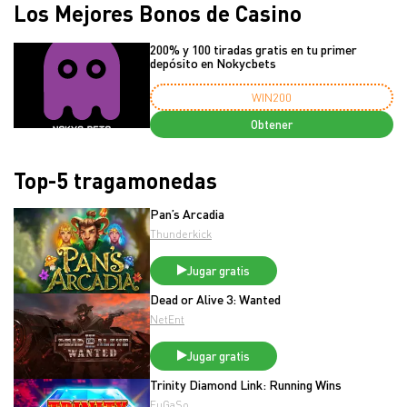
Los Mejores Bonos de Casino
200% y 100 tiradas gratis en tu primer
depósito en Nokycbets
WIN200
Obtener
Top-5 tragamonedas
Pan’s Arcadia
Thunderkick
Jugar gratis
Dead or Alive 3: Wanted
NetEnt
Jugar gratis
Trinity Diamond Link: Running Wins
FuGaSo