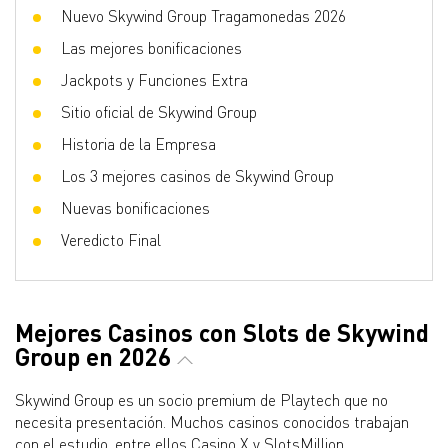
Nuevo Skywind Group Tragamonedas 2026
Las mejores bonificaciones
Jackpots y Funciones Extra
Sitio oficial de Skywind Group
Historia de la Empresa
Los 3 mejores casinos de Skywind Group
Nuevas bonificaciones
Veredicto Final
Mejores Casinos con Slots de Skywind
Group en 2026
Skywind Group es un socio premium de Playtech que no
necesita presentación. Muchos casinos conocidos trabajan
con el estudio, entre ellos Casino X y SlotsMillion.