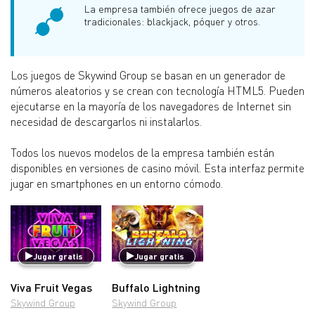
La empresa también ofrece juegos de azar
tradicionales: blackjack, póquer y otros.
Los juegos de Skywind Group se basan en un generador de
números aleatorios y se crean con tecnología HTML5. Pueden
ejecutarse en la mayoría de los navegadores de Internet sin
necesidad de descargarlos ni instalarlos.
Todos los nuevos modelos de la empresa también están
disponibles en versiones de casino móvil. Esta interfaz permite
jugar en smartphones en un entorno cómodo.
Jugar gratis
Jugar gratis
Viva Fruit Vegas
Buffalo Lightning
Skywind Group
Skywind Group