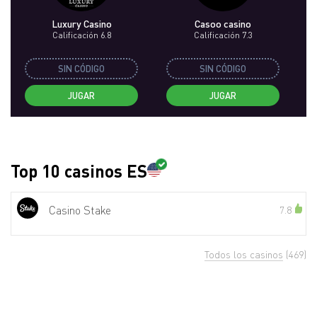
Luxury Casino
Casoo casino
Calificación 6.8
Calificación 7.3
SIN CÓDIGO
SIN CÓDIGO
JUGAR
JUGAR
Top 10 casinos ES
Casino Stake
7.8
Todos los casinos
(469)