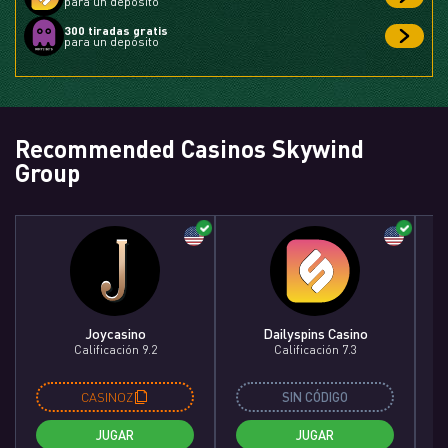
para un depósito
300 tiradas gratis
para un depósito
Recommended Casinos Skywind
Group
Joycasino
Dailyspins Casino
Calificación 9.2
Calificación 7.3
CASINOZ
SIN CÓDIGO
JUGAR
JUGAR