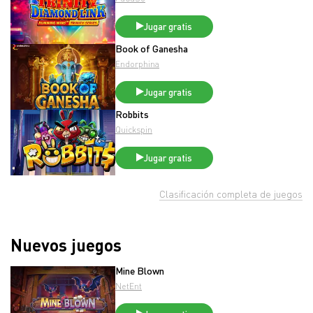
Jugar gratis
Book of Ganesha
Endorphina
Jugar gratis
Robbits
Quickspin
Jugar gratis
Clasificación completa de juegos
Nuevos juegos
Mine Blown
NetEnt