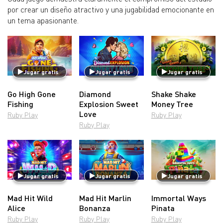
por crear un diseño atractivo y una jugabilidad emocionante en
un tema apasionante.
Jugar gratis
Jugar gratis
Jugar gratis
Go High Gone
Diamond
Shake Shake
Fishing
Explosion Sweet
Money Tree
Love
Ruby Play
Ruby Play
Ruby Play
Jugar gratis
Jugar gratis
Jugar gratis
Mad Hit Wild
Mad Hit Marlin
Immortal Ways
Alice
Bonanza
Pinata
Ruby Play
Ruby Play
Ruby Play