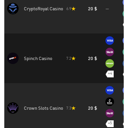
CryptoRoyal Casino
20 $
6.9
—
+
Spinch Casino
20 $
7.2
+4
+
Crown Slots Casino
20 $
7.3
+5
+