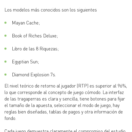
Los modelos más conocidos son los siguientes
Mayan Cache;
Book of Riches Deluxe;
Libro de las 8 Riquezas;
Egyptian Sun;
Diamond Explosion 7s.
El nivel teórico de retorno al jugador (RTP) es superior al 96%,
lo que corresponde al concepto de juego cómodo. La interfaz
de las tragaperras es clara y sencilla, tiene botones para fijar
el tamaño de la apuesta, seleccionar el modo de juego, hay
reglas bien diseñadas, tablas de pagos y otra información de
fondo.
Cada juego demuestra claramente el compromiso del estudio