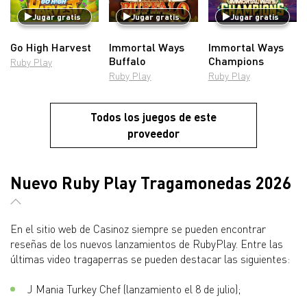
Jugar gratis
Jugar gratis
Jugar gratis
Go High Harvest
Immortal Ways
Immortal Ways
Buffalo
Champions
Ruby Play
Ruby Play
Ruby Play
Todos los juegos de este
proveedor
Nuevo Ruby Play Tragamonedas 2026
En el sitio web de Casinoz siempre se pueden encontrar
reseñas de los nuevos lanzamientos de RubyPlay. Entre las
últimas video tragaperras se pueden destacar las siguientes:
J Mania Turkey Chef (lanzamiento el 8 de julio);