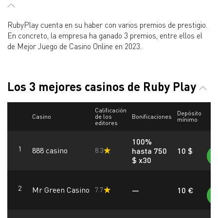
RubyPlay cuenta en su haber con varios premios de prestigio.
En concreto, la empresa ha ganado 3 premios, entre ellos el
de Mejor Juego de Casino Online en 2023.
Los 3 mejores casinos de Ruby Play
Calificación
Depósito
Casino
de los
Bonificaciones
mínimo
editores
100%
888 casino
8.3
hasta 750
10 $
$ x30
Mr Green Casino
7.7
—
10 €