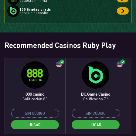
apuesta mínima
100 tiradas gratis
para un depósito
Recommended Casinos Ruby Play
888 casino
BC.Game Casino
Calificación 8.3
Calificación 7.6
SIN CÓDIGO
SIN CÓDIGO
JUGAR
JUGAR