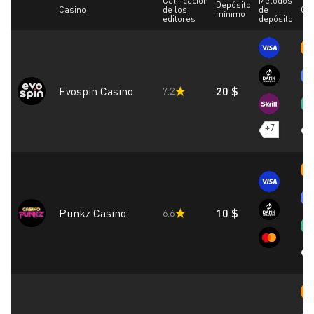
Calificación
Métodos
Depósito
Casino
de los
de
Cry
mínimo
editores
depósito
Evospin Casino
20 $
7.2
+7
+
Punkz Casino
10 $
6.6
+