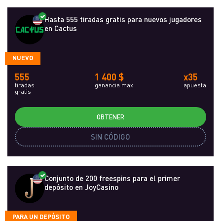
Hasta 555 tiradas gratis para nuevos jugadores
en Cactus
NUEVO
555
1 400 $
x35
tiradas
ganancia max
apuesta
gratis
OBTENER
SIN CÓDIGO
Conjunto de 200 freespins para el primer
depósito en JoyCasino
PARA UN DEPÓSITO