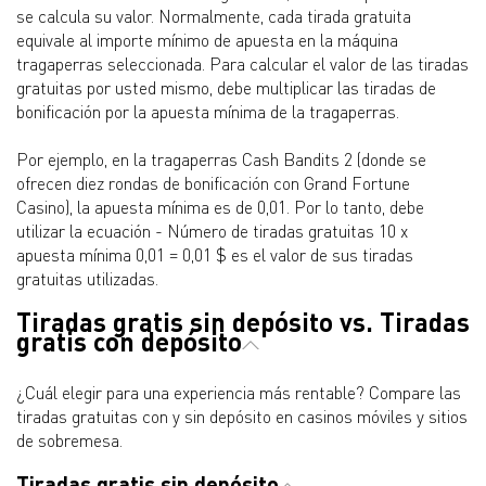
se calcula su valor. Normalmente, cada tirada gratuita
equivale al importe mínimo de apuesta en la máquina
tragaperras seleccionada. Para calcular el valor de las tiradas
gratuitas por usted mismo, debe multiplicar las tiradas de
bonificación por la apuesta mínima de la tragaperras.
Por ejemplo, en la tragaperras Cash Bandits 2 (donde se
ofrecen diez rondas de bonificación con Grand Fortune
Casino), la apuesta mínima es de 0,01. Por lo tanto, debe
utilizar la ecuación - Número de tiradas gratuitas 10 x
apuesta mínima 0,01 = 0,01 $ es el valor de sus tiradas
gratuitas utilizadas.
Tiradas gratis sin depósito vs. Tiradas
gratis con depósito
¿Cuál elegir para una experiencia más rentable? Compare las
tiradas gratuitas con y sin depósito en casinos móviles y sitios
de sobremesa.
Tiradas gratis sin depósito