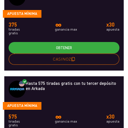
APUESTA MÍNIMA
∞
375
x30
tiradas
ganancia max
apuesta
gratis
OBTENER
CASINOZ
Hasta 575 tiradas gratis con tu tercer depósito
en Arkada
APUESTA MÍNIMA
∞
575
x30
tiradas
ganancia max
apuesta
gratis