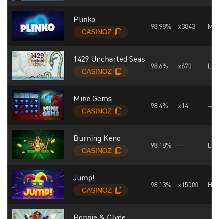
Plinko
98.98%
x3843
Mid
1429 Uncharted Seas
98.6%
x670
Lo
Mine Gems
98.4%
x14
—
Burning Keno
98.18%
—
Lo
Jump!
98.13%
x15000
Hig
Bonnie & Clyde