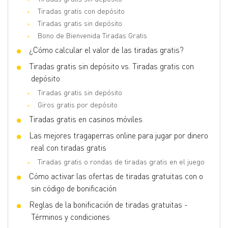
Tiradas gratis con depósito
Tiradas gratis sin depósito
Bono de Bienvenida Tiradas Gratis
¿Cómo calcular el valor de las tiradas gratis?
Tiradas gratis sin depósito vs. Tiradas gratis con
depósito
Tiradas gratis sin depósito
Giros gratis por depósito
Tiradas gratis en casinos móviles
Las mejores tragaperras online para jugar por dinero
real con tiradas gratis
Tiradas gratis o rondas de tiradas gratis en el juego
Cómo activar las ofertas de tiradas gratuitas con o
sin código de bonificación
Reglas de la bonificación de tiradas gratuitas -
Términos y condiciones