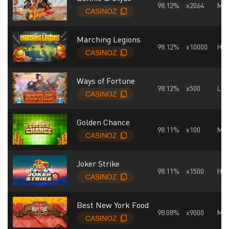
98.12%
x2064
Mid
Marching Legions
98.12%
x10000
Hig
Ways of Fortune
98.12%
x500
Lo
Golden Chance
98.11%
x100
Mid
Joker Strike
98.11%
x1500
Hig
Best New York Food
98.08%
x9000
Mid