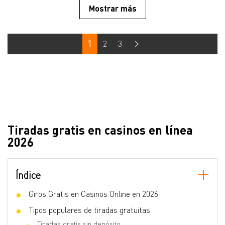
Mostrar más
1
2
3
Tiradas gratis en casinos en línea
2026
Índice
Giros Gratis en Casinos Online en 2026
Tipos populares de tiradas gratuitas
Tiradas gratis sin depósito