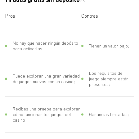
Pros
Contras
No hay que hacer ningún depósito
Tienen un valor bajo;
para activarlas;
Los requisitos de
Puede explorar una gran variedad
juego siempre están
de juegos nuevos con un casino;
presentes;
Recibes una prueba para explorar
cómo funcionan los juegos del
Ganancias limitadas;
casino;