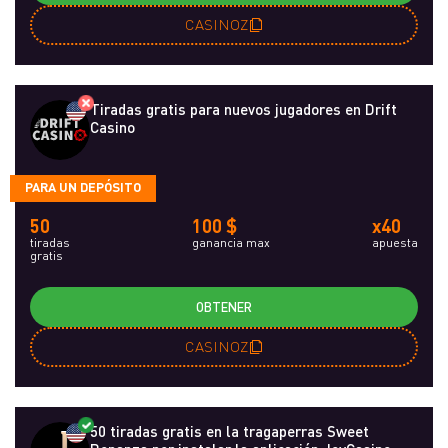
CASINOZ
Tiradas gratis para nuevos jugadores en Drift
Casino
PARA UN DEPÓSITO
50
100 $
x40
tiradas
ganancia max
apuesta
gratis
OBTENER
CASINOZ
50 tiradas gratis en la tragaperras Sweet