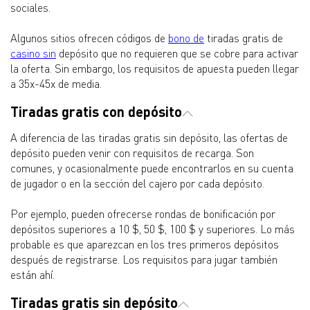
sociales.
Algunos sitios ofrecen códigos de
bono de
tiradas gratis de
casino sin
depósito que no requieren que se cobre para activar
la oferta. Sin embargo, los requisitos de apuesta pueden llegar
a 35x-45x de media.
Tiradas gratis con depósito
A diferencia de las tiradas gratis sin depósito, las ofertas de
depósito pueden venir con requisitos de recarga. Son
comunes, y ocasionalmente puede encontrarlos en su cuenta
de jugador o en la sección del cajero por cada depósito.
Por ejemplo, pueden ofrecerse rondas de bonificación por
depósitos superiores a 10 $, 50 $, 100 $ y superiores. Lo más
probable es que aparezcan en los tres primeros depósitos
después de registrarse. Los requisitos para jugar también
están ahí.
Tiradas gratis sin depósito