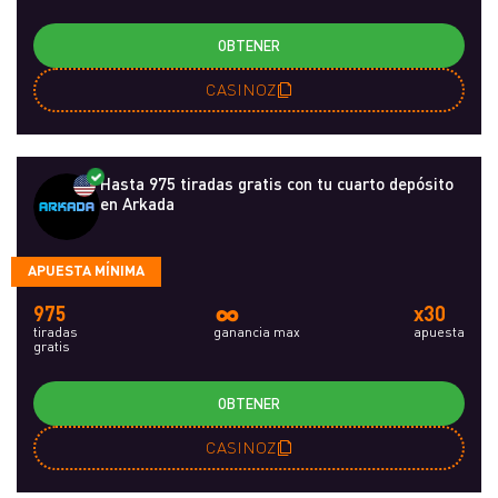
OBTENER
CASINOZ
Hasta 975 tiradas gratis con tu cuarto depósito
en Arkada
APUESTA MÍNIMA
∞
975
x30
tiradas
ganancia max
apuesta
gratis
OBTENER
CASINOZ