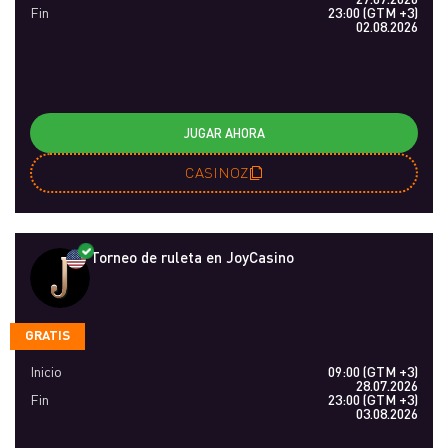
Fin
23:00 (GTM +3)
02.08.2026
JUGAR AHORA
CASINOZ
Torneo de ruleta en JoyCasino
GRATIS
Inicio
09:00 (GTM +3)
28.07.2026
Fin
23:00 (GTM +3)
03.08.2026