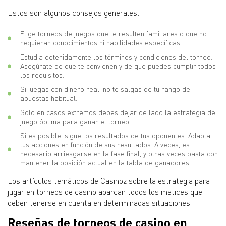
Estos son algunos consejos generales:
Elige torneos de juegos que te resulten familiares o que no
requieran conocimientos ni habilidades específicas.
Estudia detenidamente los términos y condiciones del torneo.
Asegúrate de que te convienen y de que puedes cumplir todos
los requisitos.
Si juegas con dinero real, no te salgas de tu rango de
apuestas habitual.
Solo en casos extremos debes dejar de lado la estrategia de
juego óptima para ganar el torneo.
Si es posible, sigue los resultados de tus oponentes. Adapta
tus acciones en función de sus resultados. A veces, es
necesario arriesgarse en la fase final, y otras veces basta con
mantener la posición actual en la tabla de ganadores.
Los artículos temáticos de Casinoz sobre la estrategia para
jugar en torneos de casino abarcan todos los matices que
deben tenerse en cuenta en determinadas situaciones.
Reseñas de torneos de casino en