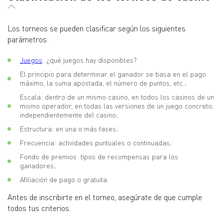
Los torneos se pueden clasificar según los siguientes
parámetros:
Juegos
: ¿qué juegos hay disponibles?
El principio para determinar el ganador se basa en el pago
máximo, la suma apostada, el número de puntos, etc.;
Escala: dentro de un mismo casino, en todos los casinos de un
mismo operador, en todas las versiones de un juego concreto,
independientemente del casino;
Estructura: en una o más fases;
Frecuencia: actividades puntuales o continuadas;
Fondo de premios: tipos de recompensas para los
ganadores;
Afiliación de pago o gratuita.
Antes de inscribirte en el torneo, asegúrate de que cumple
todos tus criterios.