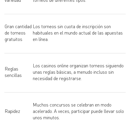
Gran cantidad
Los torneos sin cuota de inscripción son
de torneos
habituales en el mundo actual de las apuestas
gratuitos
en línea.
Los casinos online organizan torneos siguiendo
Reglas
unas reglas básicas, a menudo incluso sin
sencillas
necesidad de registrarse.
Muchos concursos se celebran en modo
Rapidez
acelerado. A veces, participar puede llevar solo
unos minutos.