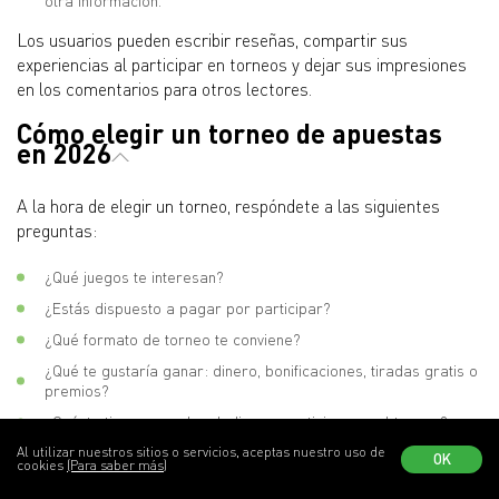
otra información.
Los usuarios pueden escribir reseñas, compartir sus
experiencias al participar en torneos y dejar sus impresiones
en los comentarios para otros lectores.
Cómo elegir un torneo de apuestas
en 2026
A la hora de elegir un torneo, respóndete a las siguientes
preguntas:
¿Qué juegos te interesan?
¿Estás dispuesto a pagar por participar?
¿Qué formato de torneo te conviene?
¿Qué te gustaría ganar: dinero, bonificaciones, tiradas gratis o
premios?
¿Cuánto tiempo puedes dedicar a participar en el torneo?
¿Cuánto dinero estás dispuesto a pagar por el concurso?
Al utilizar nuestros sitios o servicios, aceptas nuestro uso de
OK
cookies
(Para saber más)
Una vez que hayas determinado tus metas, objetivos y