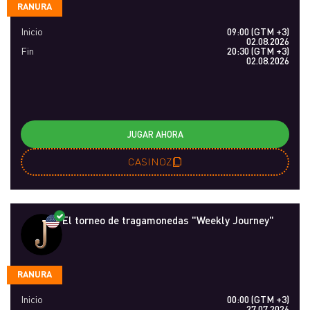
RANURA
Inicio
09:00 (GTM +3)
02.08.2026
Fin
20:30 (GTM +3)
02.08.2026
JUGAR AHORA
CASINOZ
El torneo de tragamonedas "Weekly Journey"
RANURA
Inicio
00:00 (GTM +3)
27.07.2026