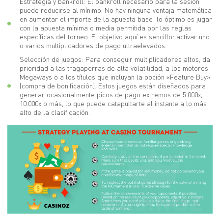
Estrategia y bankroll: El bankroll necesario para la sesión
puede reducirse al mínimo. No hay ninguna ventaja matemática
en aumentar el importe de la apuesta base; lo óptimo es jugar
con la apuesta mínima o media permitida por las reglas
específicas del torneo. El objetivo aquí es sencillo: activar uno
o varios multiplicadores de pago ultraelevados.
Selección de juegos: Para conseguir multiplicadores altos, da
prioridad a las tragaperras de alta volatilidad, a los motores
Megaways o a los títulos que incluyan la opción «Feature Buy»
(compra de bonificación). Estos juegos están diseñados para
generar ocasionalmente picos de pago extremos de 5.000x,
10.000x o más, lo que puede catapultarte al instante a lo más
alto de la clasificación.