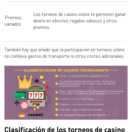
Los torneos de casino online te permiten ganar
Premios
dinero en efectivo, regalos valiosos y otros
variados
premios.
También hay que añadir que la participación en torneos online
no conlleva gastos de transporte ni otros costes adicionales.
Clasificación de los torneos de casino