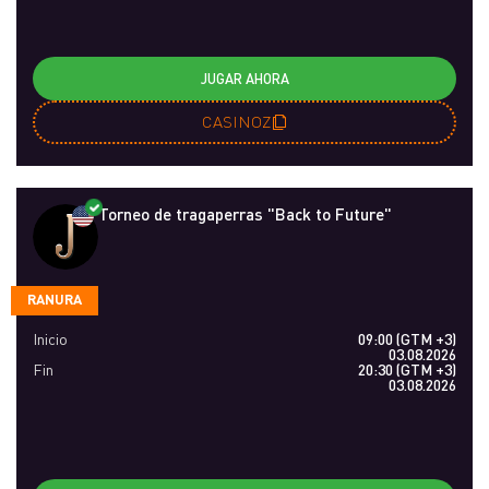
JUGAR AHORA
CASINOZ
Torneo de tragaperras "Back to Future"
RANURA
Inicio
09:00 (GTM +3)
03.08.2026
Fin
20:30 (GTM +3)
03.08.2026