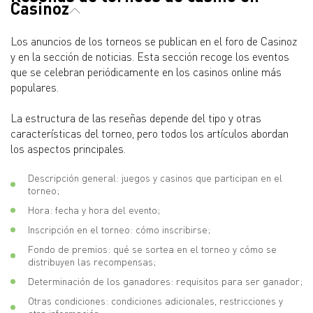
Casinoz
Los anuncios de los torneos se publican en el foro de Casinoz
y en la sección de noticias. Esta sección recoge los eventos
que se celebran periódicamente en los casinos online más
populares.
La estructura de las reseñas depende del tipo y otras
características del torneo, pero todos los artículos abordan
los aspectos principales.
Descripción general: juegos y casinos que participan en el
torneo;
Hora: fecha y hora del evento;
Inscripción en el torneo: cómo inscribirse;
Fondo de premios: qué se sortea en el torneo y cómo se
distribuyen las recompensas;
Determinación de los ganadores: requisitos para ser ganador;
Otras condiciones: condiciones adicionales, restricciones y