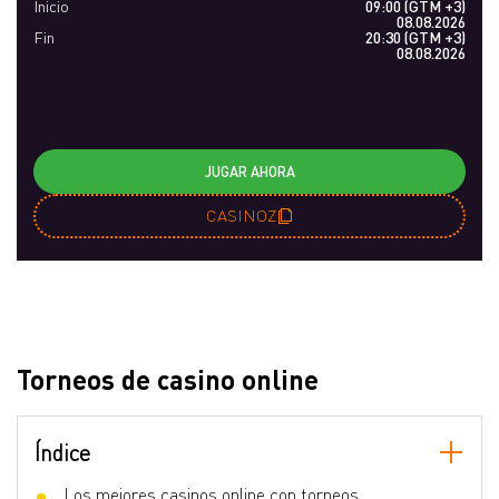
Inicio
09:00 (GTM +3)
08.08.2026
Fin
20:30 (GTM +3)
08.08.2026
JUGAR AHORA
CASINOZ
Torneos de casino online
Índice
Los mejores casinos online con torneos