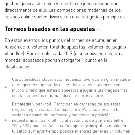
gestión general del saldo y tu estilo de juego dependerán
directamente de ello. Las competiciones modernas de los
casinos online suelen dividirse en dos categorías principales.
Torneos basados en las apuestas
En estos eventos, los puntos del torneo se acumulan en
función de tu volumen total de apuestas (volumen de juego o
«handle»). Por ejemplo, cada 10 $ (o su equivalente en otra
moneda) apostados podrían otorgarte 1 punto en la
clasificación.
Características clave: esta mecánica favorece en gran medida
a los grandes apostadores, es decir, a los jugadores con
mucho dinero que están dispuestos a jugar a las tragaperras
con las apuestas máximas durante horas y horas.
Estrategia y bankroll: Participar en carreras de apuestas
exige una gran capacidad financiera. Para sobrevivir a la
varianza natural del software y mantener tu posición,
necesitarás un bankroll inicial sustancial de al menos entre
200 y 300 apuestas básicas. Tu objetivo principal es mantener
tu saldo el mayor tiempo posible mientras generas un volumen