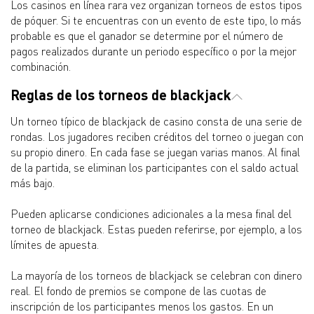
Los casinos en línea rara vez organizan torneos de estos tipos
de póquer. Si te encuentras con un evento de este tipo, lo más
probable es que el ganador se determine por el número de
pagos realizados durante un periodo específico o por la mejor
combinación.
Reglas de los torneos de blackjack
Un torneo típico de blackjack de casino consta de una serie de
rondas. Los jugadores reciben créditos del torneo o juegan con
su propio dinero. En cada fase se juegan varias manos. Al final
de la partida, se eliminan los participantes con el saldo actual
más bajo.
Pueden aplicarse condiciones adicionales a la mesa final del
torneo de blackjack. Estas pueden referirse, por ejemplo, a los
límites de apuesta.
La mayoría de los torneos de blackjack se celebran con dinero
real. El fondo de premios se compone de las cuotas de
inscripción de los participantes menos los gastos. En un