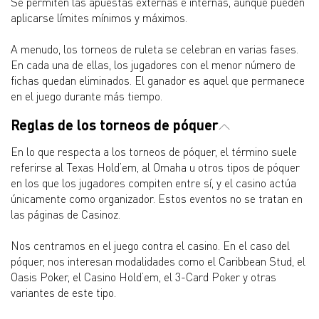
Se permiten las apuestas externas e internas, aunque pueden
aplicarse límites mínimos y máximos.
A menudo, los torneos de ruleta se celebran en varias fases.
En cada una de ellas, los jugadores con el menor número de
fichas quedan eliminados. El ganador es aquel que permanece
en el juego durante más tiempo.
Reglas de los torneos de póquer
En lo que respecta a los torneos de póquer, el término suele
referirse al Texas Hold’em, al Omaha u otros tipos de póquer
en los que los jugadores compiten entre sí, y el casino actúa
únicamente como organizador. Estos eventos no se tratan en
las páginas de Casinoz.
Nos centramos en el juego contra el casino. En el caso del
póquer, nos interesan modalidades como el Caribbean Stud, el
Oasis Poker, el Casino Hold’em, el 3-Card Poker y otras
variantes de este tipo.