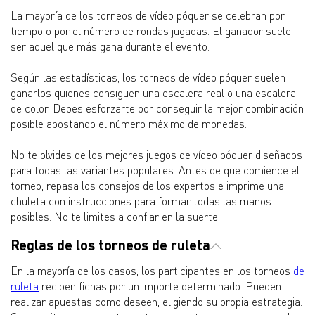
La mayoría de los torneos de vídeo póquer se celebran por
tiempo o por el número de rondas jugadas. El ganador suele
ser aquel que más gana durante el evento.
Según las estadísticas, los torneos de vídeo póquer suelen
ganarlos quienes consiguen una escalera real o una escalera
de color. Debes esforzarte por conseguir la mejor combinación
posible apostando el número máximo de monedas.
No te olvides de los mejores juegos de vídeo póquer diseñados
para todas las variantes populares. Antes de que comience el
torneo, repasa los consejos de los expertos e imprime una
chuleta con instrucciones para formar todas las manos
posibles. No te limites a confiar en la suerte.
Reglas de los torneos de ruleta
En la mayoría de los casos, los participantes en los torneos
de
ruleta
reciben fichas por un importe determinado. Pueden
realizar apuestas como deseen, eligiendo su propia estrategia.