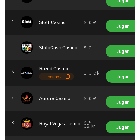
Jugar
Slott Casino
$, €, ₽
Jugar
SlotoCash Casino
$, €
Jugar
Razed Casino
$, €, C$
Jugar
Aurora Casino
$, €, ₽
Jugar
$, €, £,
Royal Vegas сasino
C$, kr
Jugar