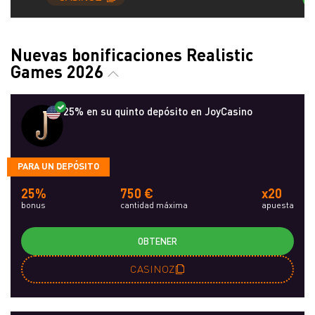
Nuevas bonificaciones Realistic
Games 2026
25% en su quinto depósito en JoyCasino
PARA UN DEPÓSITO
25%
750 €
x20
bonus
cantidad máxima
apuesta
OBTENER
CASINOZ