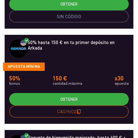
OBTENER
SIN CÓDIGO
50% hasta 150 € en tu primer depósito en
Arkada
APUESTA MÍNIMA
50%
150 €
x30
bonus
cantidad máxima
apuesta
OBTENER
CASINOZ
Paquete de bienvenida mejorado: hasta 600 € +