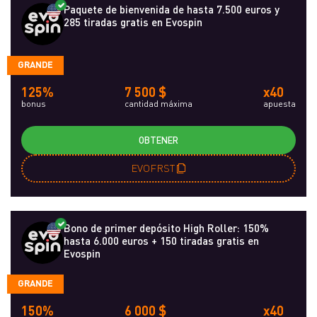
Paquete de bienvenida de hasta 7.500 euros y
285 tiradas gratis en Evospin
GRANDE
125%
7 500 $
x40
bonus
cantidad máxima
apuesta
OBTENER
EVOFRST
Bono de primer depósito High Roller: 150%
hasta 6.000 euros + 150 tiradas gratis en
Evospin
GRANDE
150%
6 000 $
x40