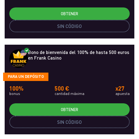
OBTENER
SIN CÓDIGO
Bono de bienvenida del 100% de hasta 500 euros
en Frank Casino
PARA UN DEPÓSITO
100%
500 €
x27
bonus
cantidad máxima
apuesta
OBTENER
SIN CÓDIGO