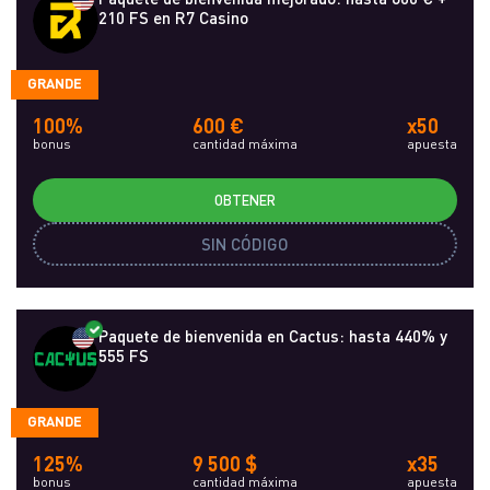
210 FS en R7 Casino
GRANDE
100%
600 €
x50
bonus
cantidad máxima
apuesta
OBTENER
SIN CÓDIGO
Paquete de bienvenida en Cactus: hasta 440% y
555 FS
GRANDE
125%
9 500 $
x35
bonus
cantidad máxima
apuesta