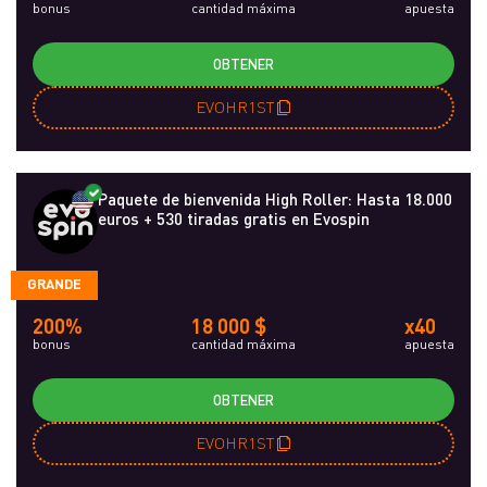
bonus
cantidad máxima
apuesta
OBTENER
EVOHR1ST
Paquete de bienvenida High Roller: Hasta 18.000
euros + 530 tiradas gratis en Evospin
GRANDE
200%
18 000 $
x40
bonus
cantidad máxima
apuesta
OBTENER
EVOHR1ST