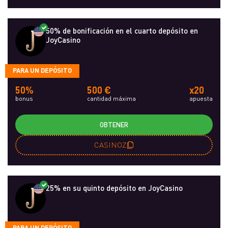
50% de bonificación en el cuarto depósito en
JoyCasino
PARA UN DEPÓSITO
50%
500 €
x20
bonus
cantidad máxima
apuesta
OBTENER
CASINOZ
25% en su quinto depósito en JoyCasino
PARA UN DEPÓSITO