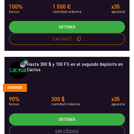
100%
1 500 €
x35
bonus
cantidad máxima
apuesta
OBTENER
CASINOZRU
Hasta 300 $ y 100 FS en el segundo depósito en
Cactus
GRANDE
90%
300 $
x35
bonus
cantidad máxima
apuesta
OBTENER
SIN CÓDIGO