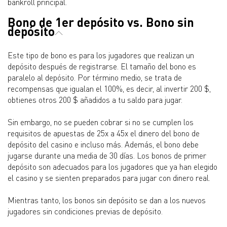
bankroll principal.
Bono de 1er depósito vs. Bono sin
depósito
Este tipo de bono es para los jugadores que realizan un
depósito después de registrarse. El tamaño del bono es
paralelo al depósito. Por término medio, se trata de
recompensas que igualan el 100%, es decir, al invertir 200 $,
obtienes otros 200 $ añadidos a tu saldo para jugar.
Sin embargo, no se pueden cobrar si no se cumplen los
requisitos de apuestas de 25x a 45x el dinero del bono de
depósito del casino e incluso más. Además, el bono debe
jugarse durante una media de 30 días. Los bonos de primer
depósito son adecuados para los jugadores que ya han elegido
el casino y se sienten preparados para jugar con dinero real.
Mientras tanto, los bonos sin depósito se dan a los nuevos
jugadores sin condiciones previas de depósito.