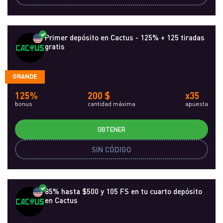
Primer depósito en Cactus - 125% + 125 tiradas
gratis
GRANDE
125%
200 $
x35
bonus
cantidad máxima
apuesta
OBTENER
SIN CÓDIGO
85% hasta $500 y 105 FS en tu cuarto depósito
en Cactus