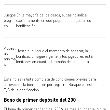
Juegos
En la mayoría de los casos, el casino indica
elegibl
explícitamente en qué juegos puede gastar su
es
bonificación.
Apuest
Hasta que llegue el momento de apostar, la
as
bonificación sigue vigente, y los jugadores están
mínima
limitados en cuanto al tamaño de la apuesta.
s
Esta no es la lista completa de condiciones previas para
aprovechar la bonificación por registro. Busque el resto en los
TyC de la bonificación.
Bono de primer depósito del 200
El bono de primer depósito del 200% es más abundante. No te