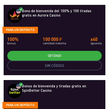
Bono de bienvenida del 100% y 100 tiradas
gratis en Aurora Casino
PARA UN DEPÓSITO
100%
100 000 ₽
x40
bonus
cantidad máxima
apuesta
OBTENER
SIN CÓDIGO
Bonos de bienvenida y tiradas gratis en
SpinBetter Casino
PARA UN DEPÓSITO