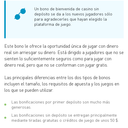
Un bono de bienvenida de casino sin
depósito se da a los nuevos jugadores sólo
para agradecerles que hayan elegido la
plataforma de juego.
Este bono le ofrece la oportunidad única de jugar con dinero
real sin arriesgar su dinero. Está dirigido a jugadores que no se
sienten lo suficientemente seguros como para jugar con
dinero real, pero que no se conforman con jugar gratis.
Las principales diferencias entre los dos tipos de bonos
incluyen el tamaño, los requisitos de apuesta y los juegos en
los que se pueden utilizar.
Las bonificaciones por primer depósito son mucho más
generosas.
Las bonificaciones sin depósito se entregan principalmente
mediante tiradas gratuitas o créditos de juego de unos 50 $.