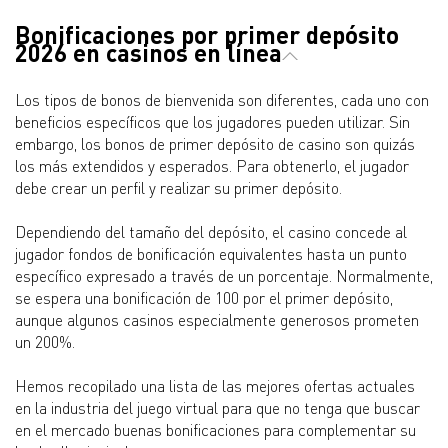
Bonificaciones por primer depósito
2026 en casinos en línea
Los tipos de bonos de bienvenida son diferentes, cada uno con
beneficios específicos que los jugadores pueden utilizar. Sin
embargo, los bonos de primer depósito de casino son quizás
los más extendidos y esperados. Para obtenerlo, el jugador
debe crear un perfil y realizar su primer depósito.
Dependiendo del tamaño del depósito, el casino concede al
jugador fondos de bonificación equivalentes hasta un punto
específico expresado a través de un porcentaje. Normalmente,
se espera una bonificación de 100 por el primer depósito,
aunque algunos casinos especialmente generosos prometen
un 200%.
Hemos recopilado una lista de las mejores ofertas actuales
en la industria del juego virtual para que no tenga que buscar
en el mercado buenas bonificaciones para complementar su