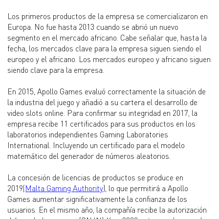
Los primeros productos de la empresa se comercializaron en
Europa. No fue hasta 2013 cuando se abrió un nuevo
segmento en el mercado africano. Cabe señalar que, hasta la
fecha, los mercados clave para la empresa siguen siendo el
europeo y el africano. Los mercados europeo y africano siguen
siendo clave para la empresa.
En 2015, Apollo Games evaluó correctamente la situación de
la industria del juego y añadió a su cartera el desarrollo de
video slots online. Para confirmar su integridad en 2017, la
empresa recibe 11 certificados para sus productos en los
laboratorios independientes Gaming Laboratories
International. Incluyendo un certificado para el modelo
matemático del generador de números aleatorios.
La concesión de licencias de productos se produce en
2019
(Malta Gaming Authority
), lo que permitirá a Apollo
Games aumentar significativamente la confianza de los
usuarios. En el mismo año, la compañía recibe la autorización