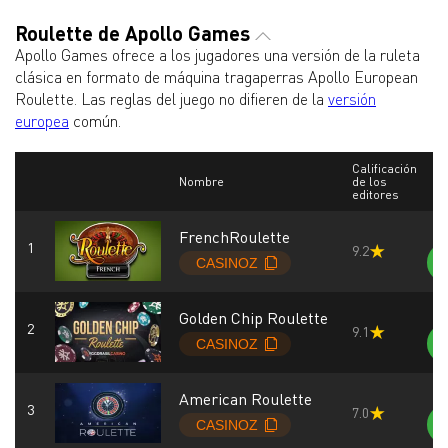
Roulette de Apollo Games
Apollo Games ofrece a los jugadores una versión de la ruleta
clásica en formato de máquina tragaperras Apollo European
Roulette. Las reglas del juego no difieren de la
versión
europea
común.
Calificación
Nombre
de los
editores
FrenchRoulette
9.2
Golden Chip Roulette
9.1
American Roulette
7.0