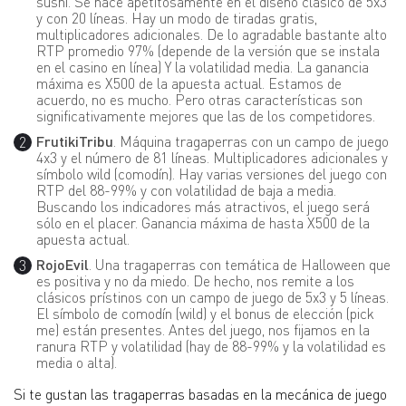
sushi. Se hace apetitosamente en el diseño clásico de 5x3
y con 20 líneas. Hay un modo de tiradas gratis,
multiplicadores adicionales. De lo agradable bastante alto
RTP promedio 97% (depende de la versión que se instala
en el casino en línea) Y la volatilidad media. La ganancia
máxima es X500 de la apuesta actual. Estamos de
acuerdo, no es mucho. Pero otras características son
significativamente mejores que las de los competidores.
Frutiki
Tribu
. Máquina tragaperras con un campo de juego
4x3 y el número de 81 líneas. Multiplicadores adicionales y
símbolo wild (comodín). Hay varias versiones del juego con
RTP del 88-99% y con volatilidad de baja a media.
Buscando los indicadores más atractivos, el juego será
sólo en el placer. Ganancia máxima de hasta X500 de la
apuesta actual.
Rojo
Evil
. Una tragaperras con temática de Halloween que
es positiva y no da miedo. De hecho, nos remite a los
clásicos prístinos con un campo de juego de 5x3 y 5 líneas.
El símbolo de comodín (wild) y el bonus de elección (pick
me) están presentes. Antes del juego, nos fijamos en la
ranura RTP y volatilidad (hay de 88-99% y la volatilidad es
media o alta).
Si te gustan las tragaperras basadas en la mecánica de juego