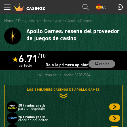
ES
Home
Proveedores de software
Apollo Games
Apollo Games: reseña del proveedor
de juegos de casino
6.71
/10
14 casino
Deja la primera opinión
perfecto
La última actualización 06.08.2024
LOS 3 MEJORES CASINOS DE APOLLO GAMES
45 tiradas gratis
para un depósito
75 tiradas gratis
elección del editor