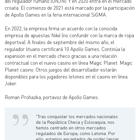
del regulador rumano (ONJN). Y en 2020 entra en el mercado
croata. El comienzo de 2021 está marcado por la participación
de Apollo Games en la feria internacional SiGMA.
En 2022, la empresa firma un acuerdo con la conocida
empresa de apuestas Niké (no confundir con la marca de ropa
deportiva). A finales de septiembre del mismo año, el
regulador lituano certificará 10 Apollo Games. Continúa la
expansión en el mercado checo gracias a una relación
contractual con el nuevo casino en línea Magic Planet. Magic
Planet casino. Otros juegos del desarrollador estarán
disponibles para los jugadores letones en el casino en línea
Joker.
Roman Prohazka, portavoz de Apollo Games:
"Tras conquistar los mercados nacionales
de la República Checa y Eslovaquia, nos
hemos centrado en otros mercados
regulados de Europa, como Letonia. Por
ello, estamos encantados de poder lanzar