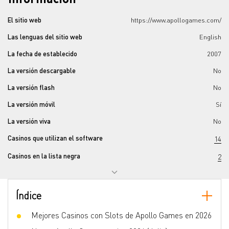
El sitio web
https://www.apollogames.com/
Las lenguas del sitio web
English
La fecha de establecido
2007
La versión descargable
No
La versión flash
No
La versión móvil
Sí
La versión viva
No
Casinos que utilizan el software
14
Casinos en la lista negra
2
Jurisdicción
Malta
Auditores
iTech Labs
Índice
Datos de contacto
Mejores Casinos con Slots de Apollo Games en 2026