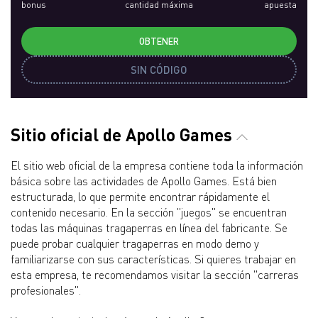
bonus
cantidad máxima
apuesta
OBTENER
SIN CÓDIGO
Sitio oficial de Apollo Games
El sitio web oficial de la empresa contiene toda la información
básica sobre las actividades de Apollo Games. Está bien
estructurada, lo que permite encontrar rápidamente el
contenido necesario. En la sección "juegos" se encuentran
todas las máquinas tragaperras en línea del fabricante. Se
puede probar cualquier tragaperras en modo demo y
familiarizarse con sus características. Si quieres trabajar en
esta empresa, te recomendamos visitar la sección "carreras
profesionales".