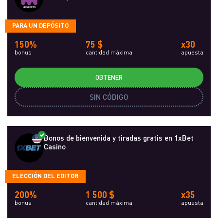
PARA UN DEPÓSITO
150%
75 $
x30
bonus
cantidad máxima
apuesta
OBTENER
SIN CÓDIGO
Bonos de bienvenida y tiradas gratis en 1xBet
Casino
ELECCIÓN DEL EDITOR
200%
1 500 $
x35
bonus
cantidad máxima
apuesta