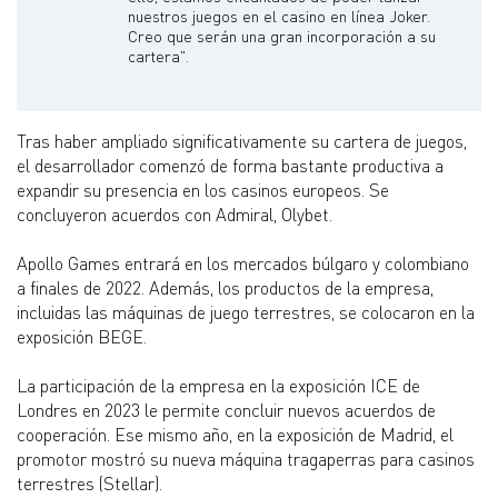
nuestros juegos en el casino en línea Joker.
Creo que serán una gran incorporación a su
cartera".
Tras haber ampliado significativamente su cartera de juegos,
el desarrollador comenzó de forma bastante productiva a
expandir su presencia en los casinos europeos. Se
concluyeron acuerdos con Admiral, Olybet.
Apollo Games entrará en los mercados búlgaro y colombiano
a finales de 2022. Además, los productos de la empresa,
incluidas las máquinas de juego terrestres, se colocaron en la
exposición BEGE.
La participación de la empresa en la exposición ICE de
Londres en 2023 le permite concluir nuevos acuerdos de
cooperación. Ese mismo año, en la exposición de Madrid, el
promotor mostró su nueva máquina tragaperras para casinos
terrestres (Stellar).