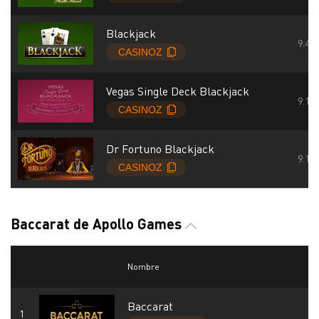
Blackjack
9.4
Vegas Single Deck Blackjack
9.1
Dr Fortuno Blackjack
9.1
Baccarat de Apollo Games
Ca
Nombre
de
ed
Baccarat
9.