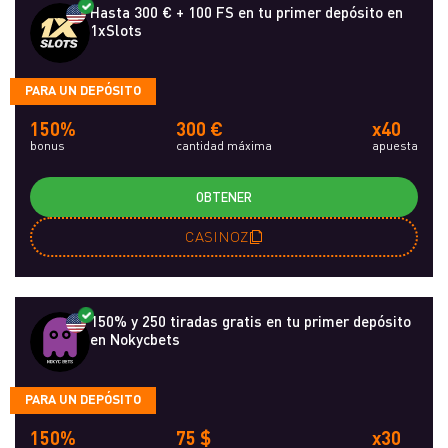
Hasta 300 € + 100 FS en tu primer depósito en
1xSlots
PARA UN DEPÓSITO
150%
300 €
x40
bonus
cantidad máxima
apuesta
OBTENER
CASINOZ
150% y 250 tiradas gratis en tu primer depósito
en Nokycbets
PARA UN DEPÓSITO
150%
75 $
x30