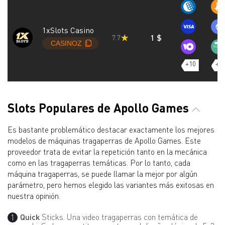
1xSlots Casino
1 $
7.7
+10
+1
Slots Populares de Apollo Games
Es bastante problemático destacar exactamente los mejores
modelos de máquinas tragaperras de Apollo Games. Este
proveedor trata de evitar la repetición tanto en la mecánica
como en las tragaperras temáticas. Por lo tanto, cada
máquina tragaperras, se puede llamar la mejor por algún
parámetro, pero hemos elegido las variantes más exitosas en
nuestra opinión.
Quick
Sticks. Una video tragaperras con temática de