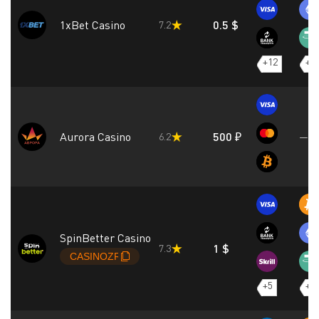
1xBet Casino
0.5 $
7.2
+12
+1
Aurora Casino
500 ₽
6.2
—
SpinBetter Casino
1 $
7.3
+5
+8