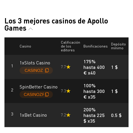
Los 3 mejores casinos de Apollo
Games
Calificación
Depósito
Casino
de los
Bonificaciones
mínimo
editores
175%
1xSlots Casino
7.7
hasta 400
1 $
€ x40
100%
SpinBetter Casino
7.3
hasta 300
1 $
€ x35
200%
1xBet Casino
7.2
hasta 225
0.5 $
$ x35