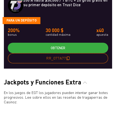
su primer depósito en Trust Dice
PARA UN DEPÓSITO
200%
30 000 $
x40
bonus
cantidad máxima
apuesta
OBTENER
RR_077A77
Jackpots y Funciones Extra
En los juegos de EGT los jugadores pueden intentar ganar botes
progresivos. Lee sobre ellos en las reseñas de tragaperras de
Casinoz.