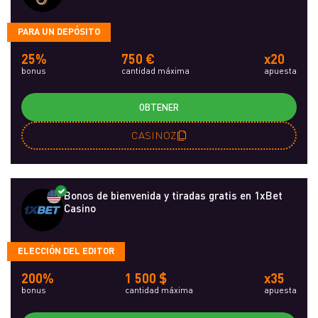
PARA UN DEPÓSITO
25%
750 €
x20
bonus
cantidad máxima
apuesta
OBTENER
CASINOZ
Bonos de bienvenida y tiradas gratis en 1xBet
Casino
ELECCIÓN DEL EDITOR
200%
1 500 $
x35
bonus
cantidad máxima
apuesta