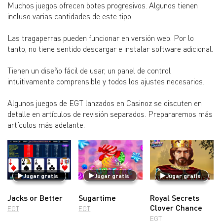
Muchos juegos ofrecen botes progresivos. Algunos tienen
incluso varias cantidades de este tipo.
Las tragaperras pueden funcionar en versión web. Por lo
tanto, no tiene sentido descargar e instalar software adicional.
Tienen un diseño fácil de usar, un panel de control
intuitivamente comprensible y todos los ajustes necesarios.
Algunos juegos de EGT lanzados en Casinoz se discuten en
detalle en artículos de revisión separados. Prepararemos más
artículos más adelante.
Jugar gratis
Jugar gratis
Jugar gratis
Jacks or Better
Sugartime
Royal Secrets
Clover Chance
EGT
EGT
EGT