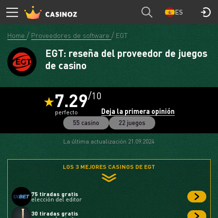
ES
Home
Proveedores de software
EGT
EGT: reseña del proveedor de juegos
de casino
7.29
/10
Deja la primera opinión
perfecto
55 casino
22 juegos
La última actualización 21.09.2024
LOS 3 MEJORES CASINOS DE EGT
75 tiradas gratis
elección del editor
30 tiradas gratis