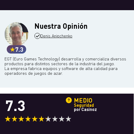
Nuestra Opinión
Denis Anipchenko
7.3
EGT (Euro Games Technology) desarrolla y comercializa diversos
productos para distintos sectores de la industria del juego.
La empresa fabrica equipos y software de alta calidad para
operadores de juegos de azar.
7.3
MEDIO
Seguridad
por Casinoz