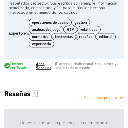
respetados del sector. Sus escritos son siempre información
actualizada, contrastada y útil para cualquier persona
operaciones de casino
gestión
análisis del juego
RTP
volatilidad
Experto en:
normativa
tendencias
reseñas
editorial
experiencia
Hechos
Anna
Experta jurisdiccional, reguladora y
verificados
Sorokina
analista de mercado
Reseñas
5
Más nuevos primero
Debes iniciar sesión para dejar un comentario: