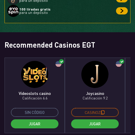
para un depósito
100 tiradas gratis
para un depósito
Recommended Casinos EGT
Videoslots сasino
Joycasino
Calificación 6.6
Calificación 9.2
SIN CÓDIGO
CASINOZ
JUGAR
JUGAR