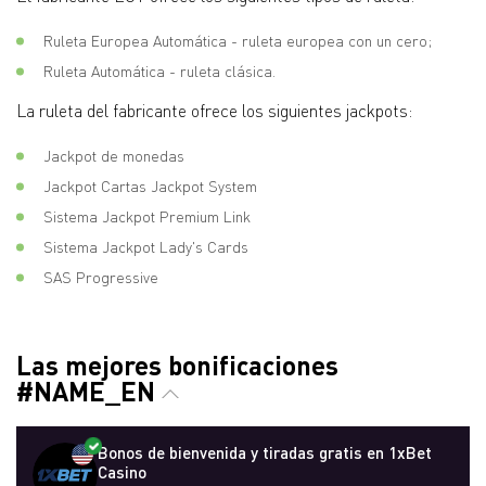
Ruleta Europea Automática - ruleta europea con un cero;
Ruleta Automática - ruleta clásica.
La ruleta del fabricante ofrece los siguientes jackpots:
Jackpot de monedas
Jackpot Cartas Jackpot System
Sistema Jackpot Premium Link
Sistema Jackpot Lady's Cards
SAS Progressivе
Las mejores bonificaciones
#NAME_EN
Bonos de bienvenida y tiradas gratis en 1xBet
Casino