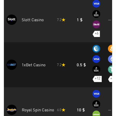
Slott Casino
1 $
7.2
—
+6
1xBet Casino
0.5 $
7.2
+12
+15
Royal Spin Casino
10 $
6.0
—