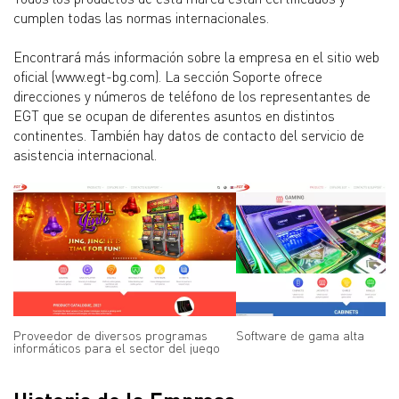
cumplen todas las normas internacionales.
Encontrará más información sobre la empresa en el sitio web
oficial (www.egt-bg.com). La sección Soporte ofrece
direcciones y números de teléfono de los representantes de
EGT que se ocupan de diferentes asuntos en distintos
continentes. También hay datos de contacto del servicio de
asistencia internacional.
Proveedor de diversos programas
Software de gama alta
informáticos para el sector del juego