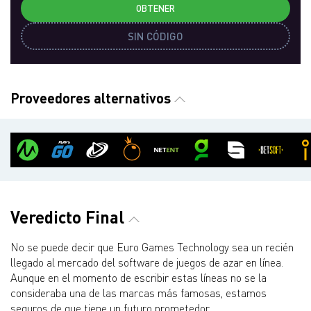
OBTENER
SIN CÓDIGO
Proveedores alternativos
Veredicto Final
No se puede decir que Euro Games Technology sea un recién
llegado al mercado del software de juegos de azar en línea.
Aunque en el momento de escribir estas líneas no se la
consideraba una de las marcas más famosas, estamos
seguros de que tiene un futuro prometedor.