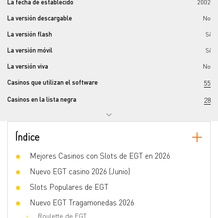
La fecha de establecido
2002
La versión descargable
No
La versión flash
Sí
La versión móvil
Sí
La versión viva
No
Casinos que utilizan el software
55
Casinos en la lista negra
28
Casinos cerrados
1
Índice
Datos de contacto
Mejores Casinos con Slots de EGT en 2026
🏠 Dirección postal
4 Maritsa Str. Vrana-Lozen-Triugulnika,
Pancharevo Region 1151 Sofia, BULGARIA
Nuevo EGT casino 2026 (Junio)
Email
Departamento Comercial
Slots Populares de EGT
Nuevo EGT Tragamonedas 2026
35928902400
Tel.
Oficina en Bulgaria
Roulette de EGT