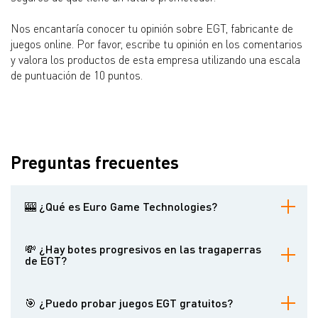
Nos encantaría conocer tu opinión sobre EGT, fabricante de
juegos online. Por favor, escribe tu opinión en los comentarios
y valora los productos de esta empresa utilizando una escala
de puntuación de 10 puntos.
Preguntas frecuentes
🎰 ¿Qué es Euro Game Technologies?
EGT es un proveedor de juegos de casino en línea. La empresa
ofrece numerosas tragaperras y otros productos.
💸 ¿Hay botes progresivos en las tragaperras
de EGT?
En las vídeo tragaperras de EGT, los jugadores pueden ganar
botes. Hay cuatro de ellos en cada juego.
🎯 ¿Puedo probar juegos EGT gratuitos?