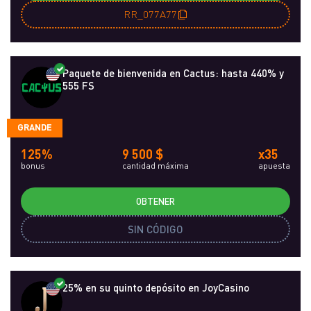
RR_077A77
Paquete de bienvenida en Cactus: hasta 440% y
555 FS
GRANDE
125%
9 500 $
x35
bonus
cantidad máxima
apuesta
OBTENER
SIN CÓDIGO
25% en su quinto depósito en JoyCasino