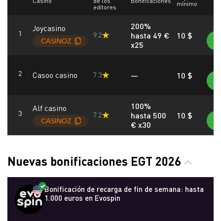
Casino
de los
Bonificaciones
mínimo
editores
200%
Joycasino
9.2
hasta 49 €
10 $
x25
Casoo casino
7.3
—
10 $
100%
Alf casino
7.2
hasta 500
10 $
€ x30
Nuevas bonificaciones EGT 2026
Bonificación de recarga de fin de semana: hasta
1.000 euros en Evospin