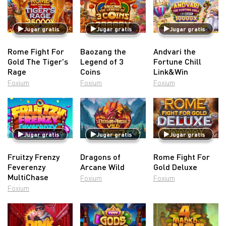
Jugar gratis
Jugar gratis
Jugar gratis
Rome Fight For
Baozang the
Andvari the
Gold The Tiger's
Legend of 3
Fortune Chill
Rage
Coins
Link&Win
Foxium
Foxium
Foxium
Jugar gratis
Jugar gratis
Jugar gratis
Fruitzy Frenzy
Dragons of
Rome Fight For
Feverenzy
Arcane Wild
Gold Deluxe
MultiChase
Foxium
Foxium
Foxium