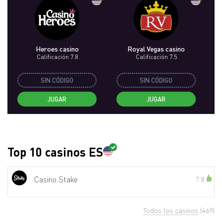
Heroes casino
Royal Vegas сasino
Calificación 7.8
Calificación 7.5
SIN CÓDIGO
SIN CÓDIGO
JUGAR
JUGAR
Top 10 casinos ES
Casino Stake
7.8
Todos los casinos
(469)