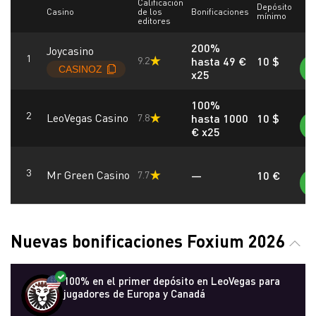
Calificación
Depósito
Casino
de los
Bonificaciones
mínimo
editores
200%
Joycasino
9.2
hasta 49 €
10 $
x25
100%
LeoVegas Casino
7.8
hasta 1000
10 $
€ x25
Mr Green Casino
7.7
—
10 €
Nuevas bonificaciones Foxium 2026
100% en el primer depósito en LeoVegas para
jugadores de Europa y Canadá