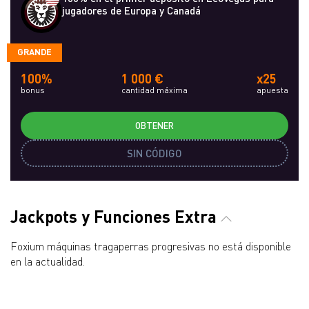
jugadores de Europa y Canadá
GRANDE
100%
1 000 €
x25
bonus
cantidad máxima
apuesta
OBTENER
SIN CÓDIGO
Jackpots y Funciones Extra
Foxium máquinas tragaperras progresivas no está disponible
en la actualidad.