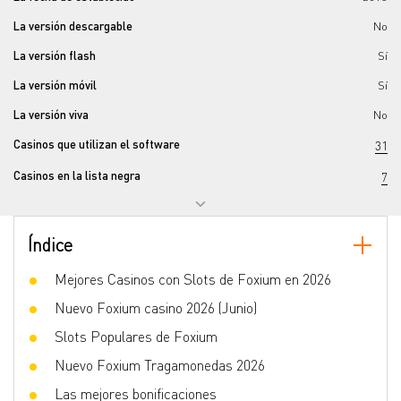
La versión descargable
No
La versión flash
Sí
La versión móvil
Sí
La versión viva
No
Casinos que utilizan el software
31
Casinos en la lista negra
7
Casinos cerrados
1
Índice
Datos de contacto
Mejores Casinos con Slots de Foxium en 2026
🏠 Dirección postal
Paldiski mnt 80 Tallinn EE 10617 Estonia
Nuevo Foxium casino 2026 (Junio)
Slots Populares de Foxium
Nuevo Foxium Tragamonedas 2026
Las mejores bonificaciones