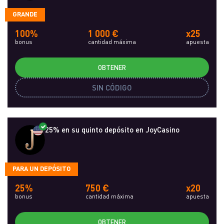
GRANDE
100%
1 000 €
x25
bonus
cantidad máxima
apuesta
OBTENER
SIN CÓDIGO
25% en su quinto depósito en JoyCasino
PARA UN DEPÓSITO
25%
750 €
x20
bonus
cantidad máxima
apuesta
OBTENER