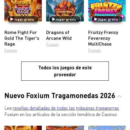
Jugar gratis
Jugar gratis
Jugar gratis
Rome Fight For
Dragons of
Fruitzy Frenzy
Gold The Tiger's
Arcane Wild
Feverenzy
Rage
MultiChase
Foxium
Foxium
Foxium
Todos los juegos de este
proveedor
Nuevo Foxium Tragamonedas 2026
Lea
reseñas detalladas de todas las
máquinas tragaperras
Foxium en los artículos de la sección temática de Casinoz.