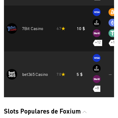
7Bit Casino
10 $
6.7
+12
+10
bet365 Casino
5 $
7.0
—
+8
Slots Populares de Foxium