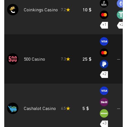
Coinkings Casino
10 $
7.2
+1
+26
500 Casino
25 $
7.3
—
+2
Cashalot Casino
5 $
6.5
—
+3