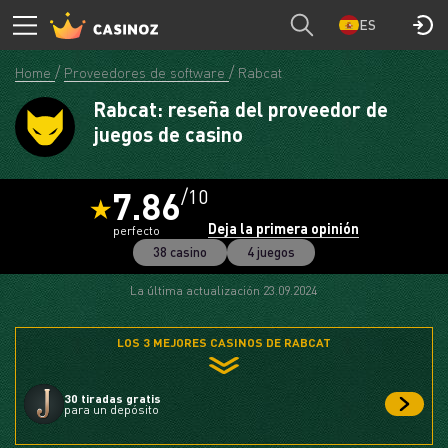
ES
Home
Proveedores de software
Rabcat
Rabcat: reseña del proveedor de
juegos de casino
7.86
/10
Deja la primera opinión
perfecto
38 casino
4 juegos
La última actualización 23.09.2024
LOS 3 MEJORES CASINOS DE RABCAT
30 tiradas gratis
para un depósito