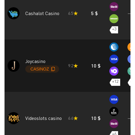
Cashalot Casino
5 $
6.5
—
+3
Joycasino
10 $
9.2
+12
+8
Videoslots сasino
10 $
6.6
—
+6