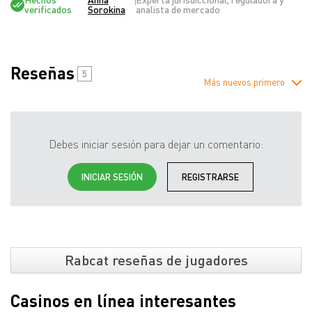
verificados
Sorokina
analista de mercado
Reseñas
5
Más nuevos primero
Debes iniciar sesión para dejar un comentario:
INICIAR SESIÓN
REGISTRARSE
Rabcat reseñas de jugadores
Casinos en línea interesantes