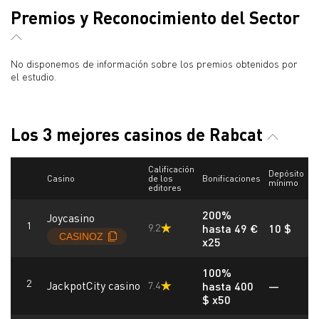
Premios y Reconocimiento del Sector
No disponemos de información sobre los premios obtenidos por
el estudio.
Los 3 mejores casinos de Rabcat
Calificación
Depósito
Casino
de los
Bonificaciones
mínimo
editores
200%
Joycasino
9.2
hasta 49 €
10 $
x25
100%
JackpotCity casino
7.4
hasta 400
—
$ x50