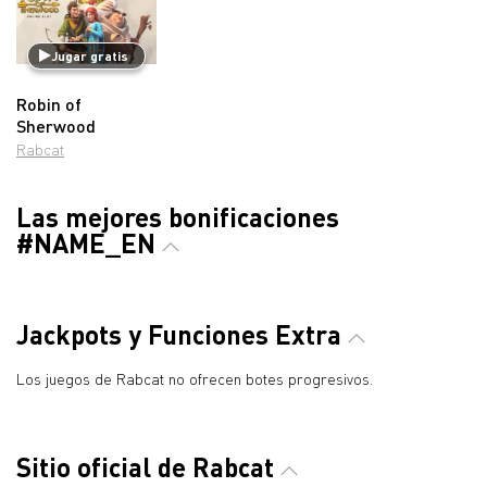
Jugar gratis
Robin of
Sherwood
Rabcat
Las mejores bonificaciones
#NAME_EN
Jackpots y Funciones Extra
Los juegos de Rabcat no ofrecen botes progresivos.
Sitio oficial de Rabcat