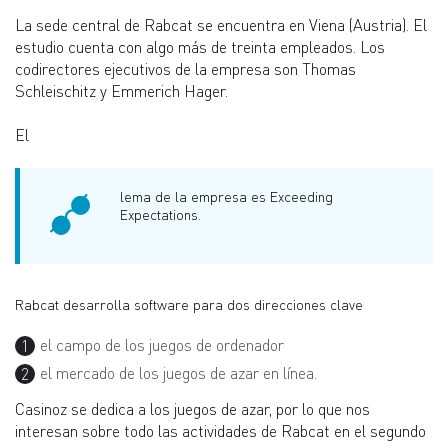
La sede central de Rabcat se encuentra en Viena (Austria). El
estudio cuenta con algo más de treinta empleados. Los
codirectores ejecutivos de la empresa son Thomas
Schleischitz y Emmerich Hager.
El
lema de la empresa es Exceeding
Expectations.
Rabcat desarrolla software para dos direcciones clave
el campo de los juegos de ordenador
el mercado de los juegos de azar en línea.
Casinoz se dedica a los juegos de azar, por lo que nos
interesan sobre todo las actividades de Rabcat en el segundo