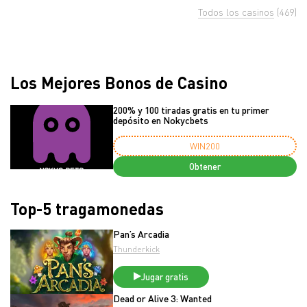
Todos los casinos
(469)
Los Mejores Bonos de Casino
200% y 100 tiradas gratis en tu primer
depósito en Nokycbets
WIN200
Obtener
Top-5 tragamonedas
Pan’s Arcadia
Thunderkick
Jugar gratis
Dead or Alive 3: Wanted