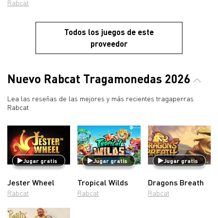
Rabcat
Todos los juegos de este
proveedor
Nuevo Rabcat Tragamonedas 2026
Lea las reseñas de las mejores y más recientes tragaperras
Rabcat.
Jugar gratis
Jugar gratis
Jugar gratis
Jester Wheel
Tropical Wilds
Dragons Breath
Rabcat
Rabcat
Rabcat