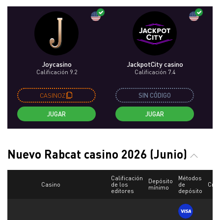
Joycasino
JackpotCity casino
Calificación 9.2
Calificación 7.4
CASINOZ
SIN CÓDIGO
JUGAR
JUGAR
Nuevo Rabcat casino 2026 (Junio)
Calificación
Métodos
Depósito
Casino
de los
de
Cryp
mínimo
editores
depósito