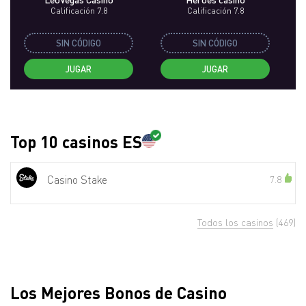
Calificación 7.8
Calificación 7.8
SIN CÓDIGO
SIN CÓDIGO
JUGAR
JUGAR
Top 10 casinos ES
Casino Stake
7.8
Todos los casinos
(469)
Los Mejores Bonos de Casino