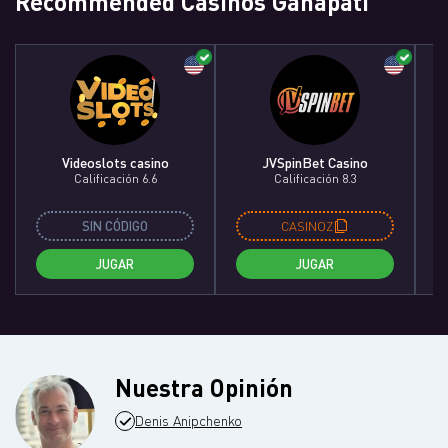
Recommended Casinos Ganapati
Videoslots сasino
JVSpinBet Casino
Calificación 6.6
Calificación 8.3
SIN CÓDIGO
CASINOZ
JUGAR
JUGAR
Nuestra Opinión
Denis Anipchenko