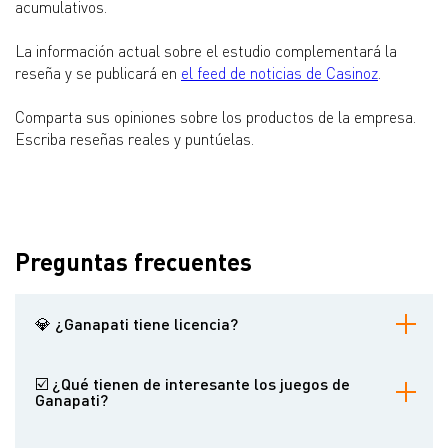
acumulativos.
La información actual sobre el estudio complementará la
reseña y se publicará en
el feed de noticias de Casinoz
.
Comparta sus opiniones sobre los productos de la empresa.
Escriba reseñas reales y puntúelas.
Preguntas frecuentes
💎 ¿Ganapati tiene licencia?
La empresa es titular de licencias en Malta y Curaçao y
actualmente está tramitando la obtención de una licencia en el
☑️ ¿Qué tienen de interesante los juegos de
Reino Unido.
Ganapati?
Todos los productos del estudio están creados en un estilo gráfico