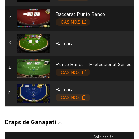
Baccarat Punto Banco
9.
Baccarat
8.
Punto Banco – Professional Series
8.
Baccarat
9.
Craps de Ganapati
Calificación