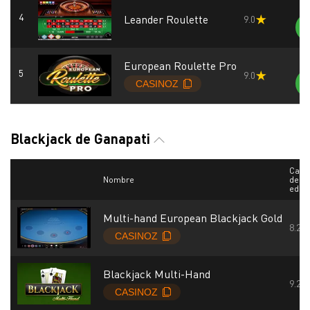
Leander Roulette
9.0
European Roulette Pro
9.0
Blackjack de Ganapati
Calif
Nombre
de lo
edito
Multi-hand European Blackjack Gold
8.2
Blackjack Multi-Hand
9.2