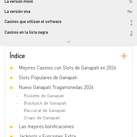
La versión móvil
Sí
La versión viva
No
Casinos que utilizan el software
7
Casinos en la lista negra
2
Jurisdicción
Malta
,
Curacao
Índice
Datos de contacto
Mejores Casinos con Slots de Ganapati en 2026
🏠 Dirección postal
Level 15, 1 Angel Court, London, EC2R 7HJ,
United Kingdom
Slots Populares de Ganapati
Nuevo Ganapati Tragamonedas 2026
Roulette de Ganapati
Blackjack de Ganapati
Baccarat de Ganapati
Craps de Ganapati
Las mejores bonificaciones
Jackpots y Funciones Extra