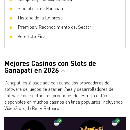
Sitio oficial de Ganapati
Historia de la Empresa
Premios y Reconocimiento del Sector
Veredicto Final
Mejores Casinos con Slots de
Ganapati en 2026
Ganapati está asociado con conocidos proveedores de
software de juegos de azar en línea y desarrolladores de
software del sector. Los productos del estudio están
disponibles en muchos casinos en línea populares, incluyendo
VideoSlots, 1xBet y Bethard.