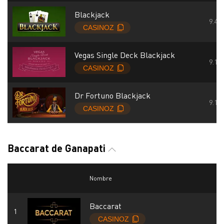
Blackjack
9.4
Vegas Single Deck Blackjack
9.1
Dr Fortuno Blackjack
9.1
Baccarat de Ganapati
Ca
Nombre
de
ed
Baccarat
9.