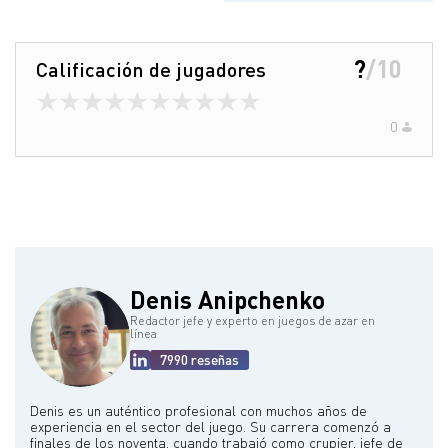
?
/
10
Calificación de jugadores
0
Denis Anipchenko
Redactor jefe y experto en juegos de azar en
línea
7990 reseñas
Denis es un auténtico profesional con muchos años de
experiencia en el sector del juego. Su carrera comenzó a
finales de los noventa, cuando trabajó como crupier, jefe de