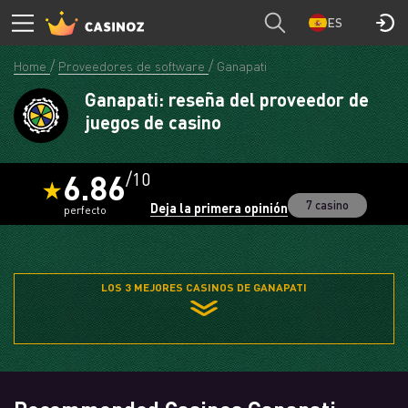
ES
Home
Proveedores de software
Ganapati
Ganapati: reseña del proveedor de
juegos de casino
6.86
/10
7 casino
Deja la primera opinión
perfecto
LOS 3 MEJORES CASINOS DE GANAPATI