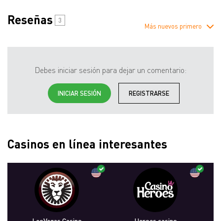
Reseñas
3
Más nuevos primero
Debes iniciar sesión para dejar un comentario:
INICIAR SESIÓN
REGISTRARSE
Casinos en línea interesantes
LeoVegas Casino
Heroes casino