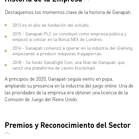
Destaquemos los momentos clave de la historia de Ganapati.
2013 es el año de fundación del estudio.
2015 - Ganapati PLC se constituyó como empresa pública y
empezó a cotizar en la Bolsa NEX de Londres.
2016 - Ganapati comenzó a operar en la industria del iGaming,
empezando a producir máquinas tragaperras.
2018 - Se fundó GanaEight Coin, una filial de Ganapati, que
lanzó una plataforma de casino blockchain.
A principios de 2020, Ganapati seguía viento en popa,
ampliando su presencia en la industria del juego online. Una de
las prioridades de la empresa era obtener una licencia de la
Comisión de Juego del Reino Unido.
Premios y Reconocimiento del Sector