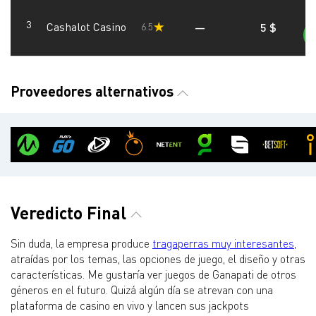
Cashalot Casino
6.5
—
5 $
Proveedores alternativos
Veredicto Final
Sin duda, la empresa produce
tragaperras muy interesantes
,
atraídas por los temas, las opciones de juego, el diseño y otras
características. Me gustaría ver juegos de Ganapati de otros
géneros en el futuro. Quizá algún día se atrevan con una
plataforma de casino en vivo y lancen sus jackpots