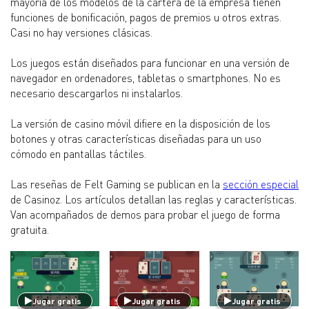
mayoría de los modelos de la cartera de la empresa tienen
funciones de bonificación, pagos de premios u otros extras.
Casi no hay versiones clásicas.
Los juegos están diseñados para funcionar en una versión de
navegador en ordenadores, tabletas o smartphones. No es
necesario descargarlos ni instalarlos.
La versión de casino móvil difiere en la disposición de los
botones y otras características diseñadas para un uso
cómodo en pantallas táctiles.
Las reseñas de Felt Gaming se publican en la
sección especial
de Casinoz. Los artículos detallan las reglas y características.
Van acompañados de demos para probar el juego de forma
gratuita.
Jugar gratis
Jugar gratis
Jugar gratis