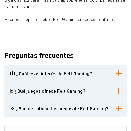
Siga Casinoz para más noticias sobre el estudio. La reseña se
irá actualizando.
Escribe tu opinión sobre Felt Gaming en los comentarios.
Preguntas frecuentes
🎲 ¿Cuál es el interés de Felt Gaming?
Producen juegos de azar originales para casinos en línea.
Sorprenden por sus reglas originales y su diseño único.
🃏 ¿Qué juegos ofrece Felt Gaming?
El estudio hace hincapié en los juegos de cartas y de mesa de
casino. La mayoría de sus modelos sorprenden con reglas
🍀 ¿Son de calidad los juegos de Felt Gaming?
inusuales.
El estudio ofrece un buen software con un bonito diseño, una gran
variedad de personalizaciones y muchas otras ventajas.