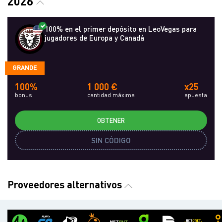
2026
100% en el primer depósito en LeoVegas para
jugadores de Europa y Canadá
GRANDE
100%
1 000 €
x25
bonus
cantidad máxima
apuesta
OBTENER
SIN CÓDIGO
Proveedores alternativos