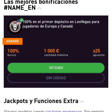
Las mejores bonificaciones
#NAME_EN
100% en el primer depósito en LeoVegas para
jugadores de Europa y Canadá
GRANDE
100%
1 000 €
x25
bonus
cantidad máxima
apuesta
OBTENER
SIN CÓDIGO
Jackpots y Funciones Extra
Algunos modelos juegan
con botes progresivos
. Por ejemplo,