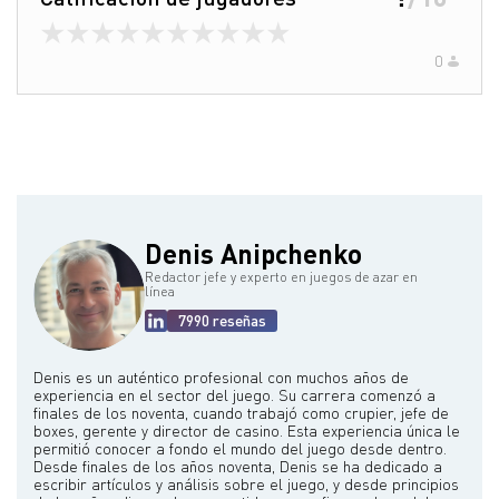
0
Denis Anipchenko
Redactor jefe y experto en juegos de azar en
línea
7990 reseñas
Denis es un auténtico profesional con muchos años de
experiencia en el sector del juego. Su carrera comenzó a
finales de los noventa, cuando trabajó como crupier, jefe de
boxes, gerente y director de casino. Esta experiencia única le
permitió conocer a fondo el mundo del juego desde dentro.
Desde finales de los años noventa, Denis se ha dedicado a
escribir artículos y análisis sobre el juego, y desde principios