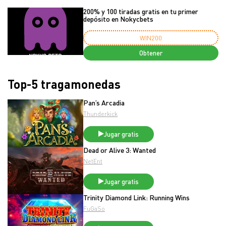
200% y 100 tiradas gratis en tu primer
depósito en Nokycbets
WIN200
Obtener
Top-5 tragamonedas
Pan’s Arcadia
Thunderkick
Jugar gratis
Dead or Alive 3: Wanted
NetEnt
Jugar gratis
Trinity Diamond Link: Running Wins
FuGaSo