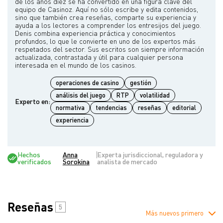
de los años diez se ha convertido en una figura clave del
equipo de Casinoz. Aquí no sólo escribe y edita contenidos,
sino que también crea reseñas, comparte su experiencia y
ayuda a los lectores a comprender los entresijos del juego.
Denis combina experiencia práctica y conocimientos
profundos, lo que le convierte en uno de los expertos más
respetados del sector. Sus escritos son siempre información
actualizada, contrastada y útil para cualquier persona
operaciones de casino
gestión
análisis del juego
RTP
volatilidad
Experto en:
normativa
tendencias
reseñas
editorial
experiencia
Hechos
Anna
Experta jurisdiccional, reguladora y
verificados
Sorokina
analista de mercado
Reseñas
5
Más nuevos primero