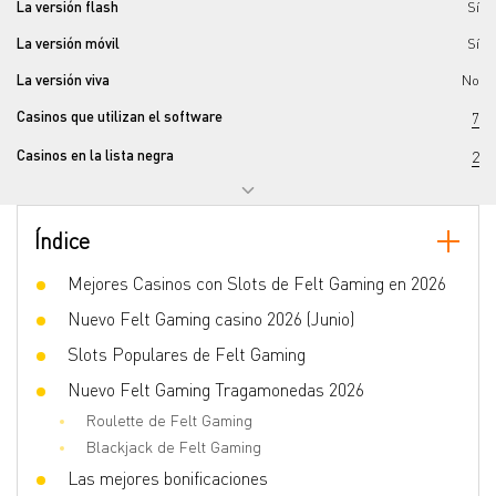
La versión flash
Sí
La versión móvil
Sí
La versión viva
No
Casinos que utilizan el software
7
Casinos en la lista negra
2
Casinos cerrados
2
Índice
Datos de contacto
Mejores Casinos con Slots de Felt Gaming en 2026
07876635888
Tel.
Servicio de asistencia
Nuevo Felt Gaming casino 2026 (Junio)
Slots Populares de Felt Gaming
Nuevo Felt Gaming Tragamonedas 2026
Roulette de Felt Gaming
Blackjack de Felt Gaming
Las mejores bonificaciones