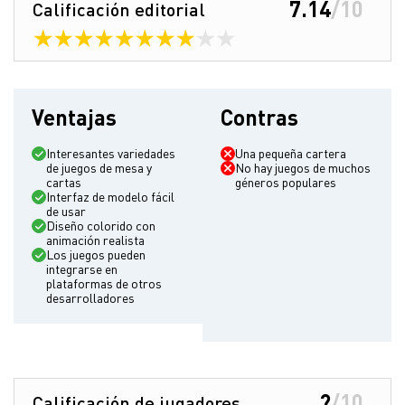
7.14
/10
Calificación editorial
Ventajas
Contras
Interesantes variedades
Una pequeña cartera
de juegos de mesa y
No hay juegos de muchos
cartas
géneros populares
Interfaz de modelo fácil
de usar
Diseño colorido con
animación realista
Los juegos pueden
integrarse en
plataformas de otros
desarrolladores
?
/
10
Calificación de jugadores