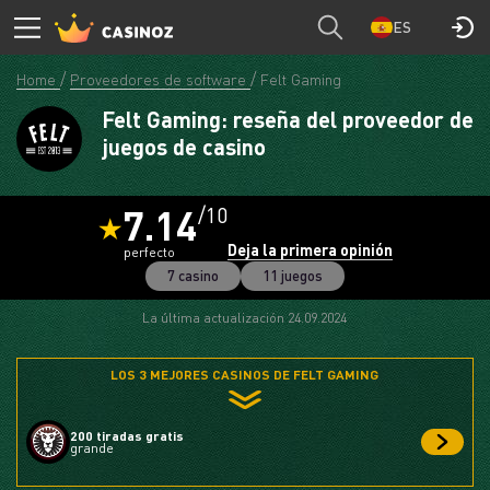
ES
Home
Proveedores de software
Felt Gaming
Felt Gaming: reseña del proveedor de
juegos de casino
7.14
/10
Deja la primera opinión
perfecto
7 casino
11 juegos
La última actualización 24.09.2024
LOS 3 MEJORES CASINOS DE FELT GAMING
200 tiradas gratis
grande