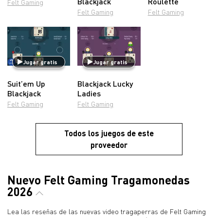
Blackjack
Roulette
Felt Gaming
Felt Gaming
Felt Gaming
Jugar gratis
Jugar gratis
Suit’em Up
Blackjack Lucky
Blackjack
Ladies
Felt Gaming
Felt Gaming
Todos los juegos de este
proveedor
Nuevo Felt Gaming Tragamonedas
2026
Lea las reseñas de las nuevas video tragaperras de Felt Gaming