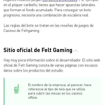
en el póquer caribeño, tienes que hacer apuestas laterales
que forman el fondo acumulado. Para conseguir un bote
progresivo, necesita una combinación de escalera real.
Las reglas del bote se tratan en las reseñas de juegos de
Casinoz de Feltgaming.
Sitio oficial de Felt Gaming
Hay muy poca información sobre el desarrollador. El sitio web
oficial de Felt Gaming consta de varias páginas con escasos
datos sobre los productos del estudio.
El nombre de la empresa, al parecer, hace
referencia al tipo de tela que se utiliza
para cubrir las mesas en los casinos
offline.