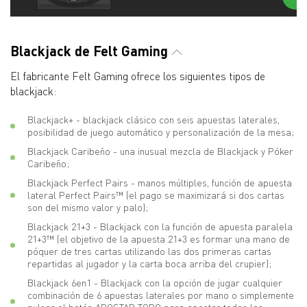
Blackjack de Felt Gaming
El fabricante Felt Gaming ofrece los siguientes tipos de
blackjack:
Blackjack+ - blackjack clásico con seis apuestas laterales,
posibilidad de juego automático y personalización de la mesa;
Blackjack Caribeño - una inusual mezcla de Blackjack y Póker
Caribeño;
Blackjack Perfect Pairs - manos múltiples, función de apuesta
lateral Perfect Pairs™ (el pago se maximizará si dos cartas
son del mismo valor y palo);
Blackjack 21+3 - Blackjack con la función de apuesta paralela
21+3™ (el objetivo de la apuesta 21+3 es formar una mano de
póquer de tres cartas utilizando las dos primeras cartas
repartidas al jugador y la carta boca arriba del crupier);
Blackjack 6en1 - Blackjack con la opción de jugar cualquier
combinación de 6 apuestas laterales por mano o simplemente