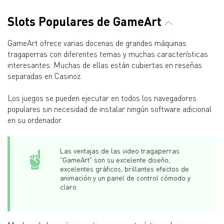
Slots Populares de GameArt
GameArt ofrece varias docenas de grandes máquinas
tragaperras con diferentes temas y muchas características
interesantes. Muchas de ellas están cubiertas en reseñas
separadas en Casinoz.
Los juegos se pueden ejecutar en todos los navegadores
populares sin necesidad de instalar ningún software adicional
en su ordenador.
Las ventajas de las video tragaperras
"GameArt" son su excelente diseño,
excelentes gráficos, brillantes efectos de
animación y un panel de control cómodo y
claro.