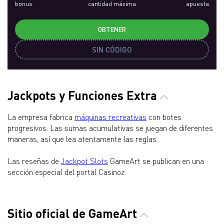
bonus
cantidad máxima
apuesta
OBTENER
SIN CÓDIGO
Jackpots y Funciones Extra
La empresa fabrica
máquinas recreativas
con botes
progresivos. Las sumas acumulativas se juegan de diferentes
maneras, así que lea atentamente las reglas.
Las reseñas de
Jackpot Slots
GameArt se publican en una
sección especial del portal Casinoz.
Sitio oficial de GameArt