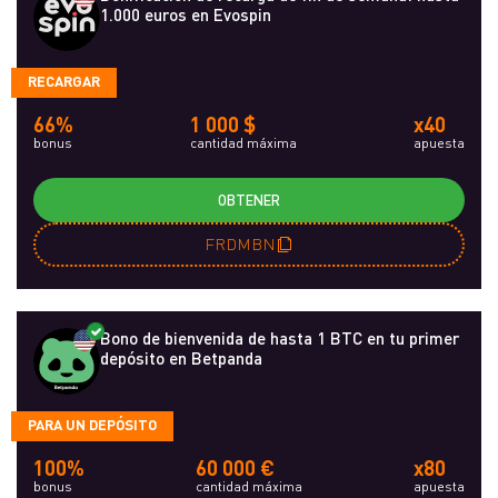
1.000 euros en Evospin
RECARGAR
66%
1 000 $
x40
bonus
cantidad máxima
apuesta
OBTENER
FRDMBN
Bono de bienvenida de hasta 1 BTC en tu primer
depósito en Betpanda
PARA UN DEPÓSITO
100%
60 000 €
x80
bonus
cantidad máxima
apuesta