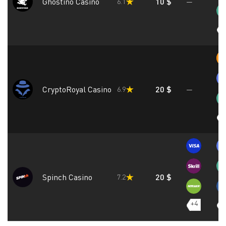
Ghostino Casino
10 $
6.1
—
+
CryptoRoyal Casino
20 $
6.9
—
+
Spinch Casino
20 $
7.2
+4
+