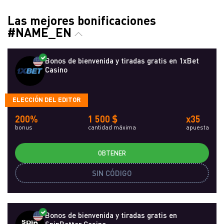
Las mejores bonificaciones
#NAME_EN
Bonos de bienvenida y tiradas gratis en 1xBet
Casino
ELECCIÓN DEL EDITOR
200%
1 500 $
x35
bonus
cantidad máxima
apuesta
OBTENER
SIN CÓDIGO
Bonos de bienvenida y tiradas gratis en