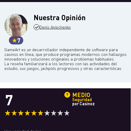
Nuestra Opinión
Denis Anipchenko
7
GameArt es un desarrollador independiente de software para
casinos en línea, que produce programas modernos con hallazgos
innovadores y soluciones originales a problemas habituales.
La reseña familiarizará a los lectores con las actividades del
estudio, sus juegos, jackpots progresivos y otras características.
7
MEDIO
Seguridad
por Casinoz