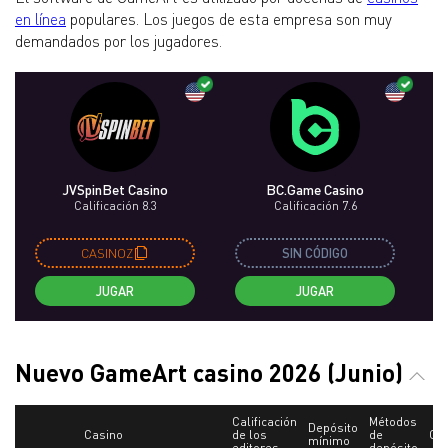
en línea
populares. Los juegos de esta empresa son muy
demandados por los jugadores.
JVSpinBet Casino
BC.Game Casino
Calificación 8.3
Calificación 7.6
CASINOZ
SIN CÓDIGO
JUGAR
JUGAR
Nuevo GameArt casino 2026 (Junio)
Calificación
Métodos
Depósito
Casino
de los
de
Cry
mínimo
editores
depósito