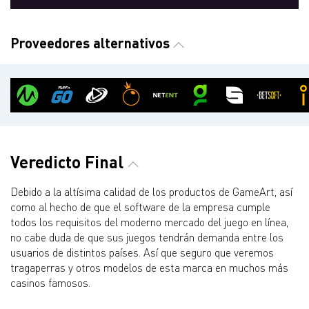
Proveedores alternativos
Veredicto Final
Debido a la altísima calidad de los productos de GameArt, así
como al hecho de que el software de la empresa cumple
todos los requisitos del moderno mercado del juego en línea,
no cabe duda de que sus juegos tendrán demanda entre los
usuarios de distintos países. Así que seguro que veremos
tragaperras y otros modelos de esta marca en muchos más
casinos famosos.