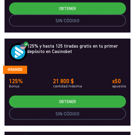
OBTENER
SIN CÓDIGO
125% y hasta 125 tiradas gratis en tu primer
depósito en Casinobet
GRANDE
125%
21 800 $
x50
bonus
cantidad máxima
apuesta
OBTENER
SIN CÓDIGO