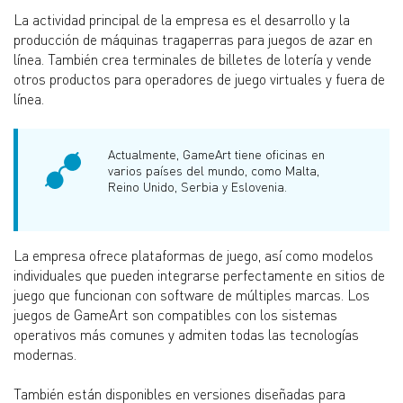
La actividad principal de la empresa es el desarrollo y la
producción de máquinas tragaperras para juegos de azar en
línea. También crea terminales de billetes de lotería y vende
otros productos para operadores de juego virtuales y fuera de
línea.
Actualmente, GameArt tiene oficinas en
varios países del mundo, como Malta,
Reino Unido, Serbia y Eslovenia.
La empresa ofrece plataformas de juego, así como modelos
individuales que pueden integrarse perfectamente en sitios de
juego que funcionan con software de múltiples marcas. Los
juegos de GameArt son compatibles con los sistemas
operativos más comunes y admiten todas las tecnologías
modernas.
También están disponibles en versiones diseñadas para