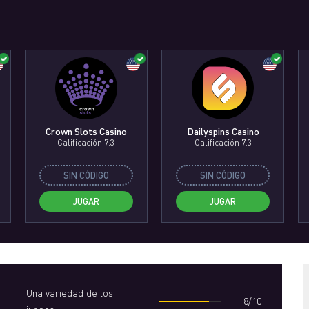
Crown Slots Casino
Dailyspins Casino
Calificación 7.3
Calificación 7.3
SIN CÓDIGO
SIN CÓDIGO
JUGAR
JUGAR
Una variedad de los
8/10