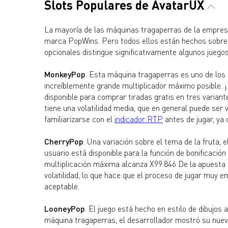
Slots Populares de AvatarUX
La mayoría de las máquinas tragaperras de la empresa
marca PopWins. Pero todos ellos están hechos sobre t
opcionales distingue significativamente algunos juegos
MonkeyPop
. Esta máquina tragaperras es uno de lo
increíblemente grande multiplicador máximo posible. ¡
disponible para comprar tiradas gratis en tres varian
tiene una volatilidad media, que en general puede ser 
familiarizarse con el
indicador RTP
antes de jugar, ya
CherryPop
. Una variación sobre el tema de la fruta, 
usuario está disponible para la función de bonificació
multiplicación máxima alcanza X99.846 De la apuesta ac
volatilidad, lo que hace que el proceso de jugar muy 
aceptable.
LooneyPop
. El juego está hecho en estilo de dibujo
máquina tragaperras, el desarrollador mostró su nueva