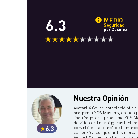
6.3
MEDIO
Seguridad
por Casinoz
Nuestra Opinión
AvatarUX Co. se estableció ofici
programa YGS Masters, creado p
línea Yggdrasil. programa YGS M
de vídeo en línea Yggdrasil. El e
6.3
convirtió en la "cara" de la marc
comenzó a conquistar los mercado
AvatarUX es una de las pocas em