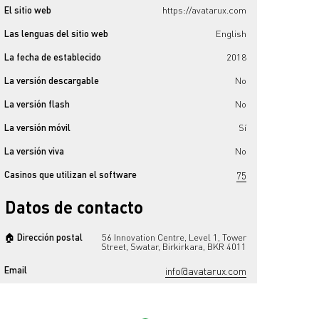
El sitio web
https://avatarux.com
Las lenguas del sitio web
English
La fecha de establecido
2018
La versión descargable
No
La versión flash
No
La versión móvil
Sí
La versión viva
No
Casinos que utilizan el software
75
Datos de contacto
🏠 Dirección postal
56 Innovation Centre, Level 1, Tower
Street, Swatar, Birkirkara, BKR 4011
Email
info@avatarux.com