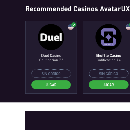
Recommended Casinos AvatarUX
Duel Casino
Shuffle Casino
Calificación 7.5
Calificación 7.4
SIN CÓDIGO
SIN CÓDIGO
JUGAR
JUGAR