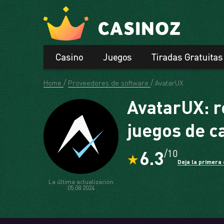
Casino
Juegos
Tiradas Gratuitas
Home
Proveedores de software
AvatarUX
AvatarUX: r
juegos de c
6.3
/10
Deja la primera 
La última actualización
05.08.2024