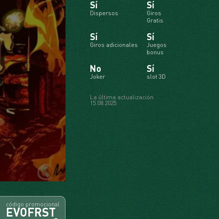
Sí
Sí
Dispersos
Giros
Gratis
Sí
Sí
Giros adicionales
Juegos
bonus
No
Sí
Joker
slot 3D
La última actualización
15.08.2025
código promocional
EVOFRST