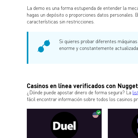
La demo es una forma estupenda de entender la mecáni
hagas un depósito o proporciones datos personales. Ba
características sin restricciones.
Si quieres probar diferentes máquinas 
enorme y constantemente actualizada
Casinos en línea verificados con Nugge
¿Dónde puede apostar dinero de forma segura? La
li
fácil encontrar información sobre todos los casinos 