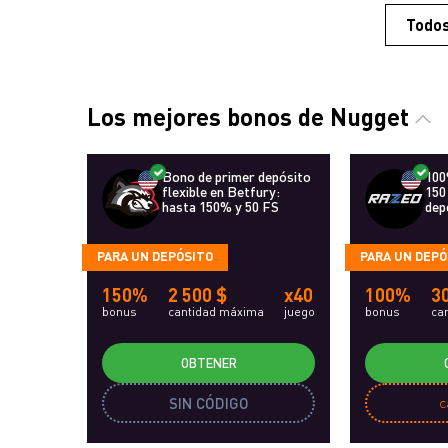
Todos
Los mejores bonos de Nugget
Bono de primer depósito
100
flexible en Betfury:
150
hasta 150% y 50 FS
dep
PARA UN DEPÓSITO
PARA UN DEPÓ
150%
2 500 $
x40
100%
3
bonus
cantidad máxima
juego
bonus
ca
OBTENER
c
SIN CÓDIGO