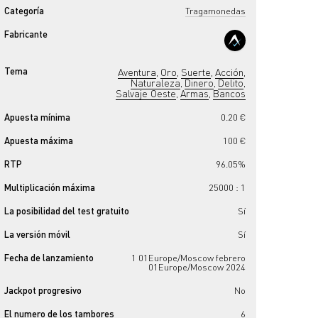
Categoría
Tragamonedas
Fabricante
Tema
Aventura
Oro
Suerte
Acción
,
,
,
,
Naturaleza
Dinero
Delito
,
,
,
Salvaje Oeste
Armas
Bancos
,
,
Apuesta mínima
0.20 €
Apuesta máxima
100 €
RTP
96.05%
Multiplicación máxima
25000 : 1
La posibilidad del test gratuito
Sí
La versión móvil
Sí
Fecha de lanzamiento
1 01Europe/Moscow febrero
01Europe/Moscow 2024
Jackpot progresivo
No
El numero de los tambores
6