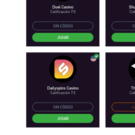
Duel Casino
Shu
Calificación 7.5
Cal
SIN CÓDIGO
S
JUGAR
Dailyspins Casino
Th
Calificación 7.3
Cal
SIN CÓDIGO
C
JUGAR