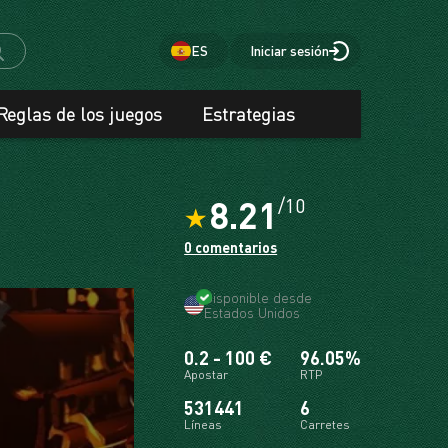
ES
Iniciar sesión
Reglas de los juegos
Estrategias
8.21
/10
0 comentarios
Disponible desde
Estados Unidos
0.2 - 100 €
96.05%
Apostar
RTP
531441
6
Líneas
Carretes