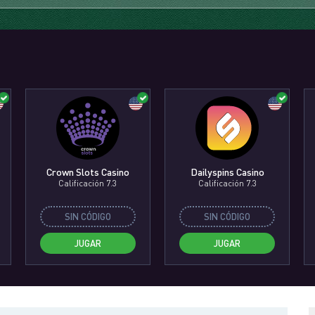
Crown Slots Casino
Dailyspins Casino
Calificación 7.3
Calificación 7.3
SIN CÓDIGO
SIN CÓDIGO
JUGAR
JUGAR