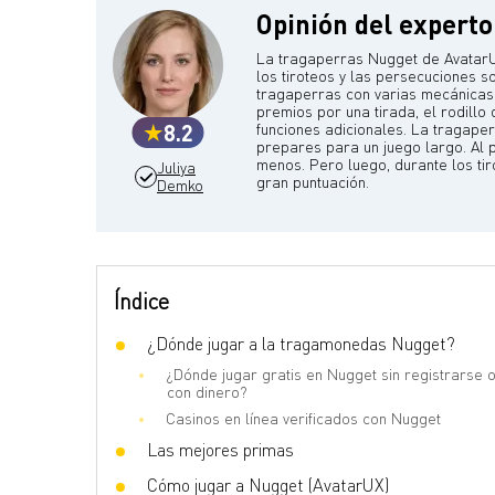
Opinión del experto
La tragaperras Nugget de AvatarUX
los tiroteos y las persecuciones s
tragaperras con varias mecánicas
premios por una tirada, el rodillo 
8.2
funciones adicionales. La tragaperr
prepares para un juego largo. Al p
menos. Pero luego, durante los tir
Juliya
gran puntuación.
Demko
Índice
¿Dónde jugar a la tragamonedas Nugget?
¿Dónde jugar gratis en Nugget sin registrarse o
con dinero?
Casinos en línea verificados con Nugget
Las mejores primas
Cómo jugar a Nugget (AvatarUX)