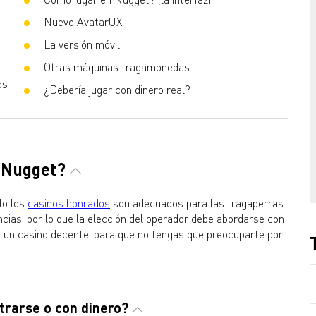
Nuevo AvatarUX
La versión móvil
Otras máquinas tragamonedas
os
¿Debería jugar con dinero real?
s Nugget?
lo los
casinos honrados
son adecuados para las tragaperras.
cias, por lo que la elección del operador debe abordarse con
 un casino decente, para que no tengas que preocuparte por
strarse o con dinero?