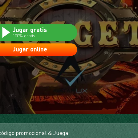
Jugar gratis
100% gratis
Jugar online
 código promocional & Juega