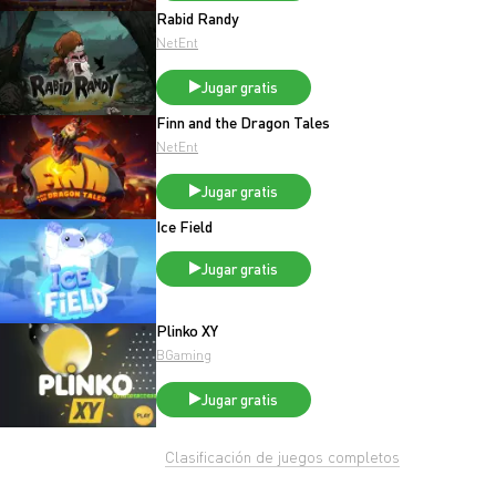
Rabid Randy
NetEnt
Jugar gratis
Finn and the Dragon Tales
NetEnt
Jugar gratis
Ice Field
Jugar gratis
Plinko XY
BGaming
Jugar gratis
Clasificación de juegos completos