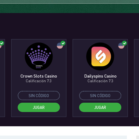
Crown Slots Casino
Dailyspins Casino
Calificación 7.3
Calificación 7.3
SIN CÓDIGO
SIN CÓDIGO
JUGAR
JUGAR