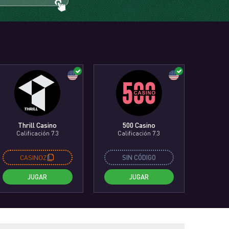
Thrill Casino
500 Casino
Calificación 7.3
Calificación 7.3
CASINOZ
SIN CÓDIGO
JUGAR
JUGAR