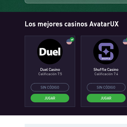
Los mejores casinos AvatarUX
Duel Casino
Shuffle Casino
Calificación 7.5
Calificación 7.4
SIN CÓDIGO
SIN CÓDIGO
JUGAR
JUGAR