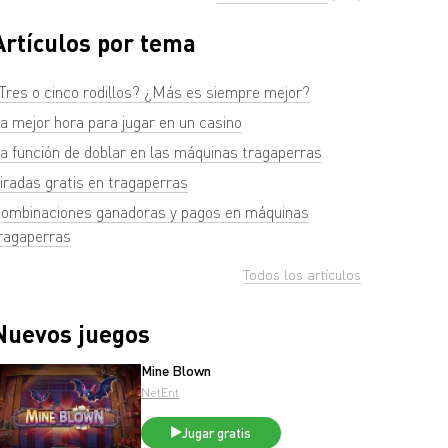
Artículos por tema
Tres o cinco rodillos? ¿Más es siempre mejor?
a mejor hora para jugar en un casino
a función de doblar en las máquinas tragaperras
iradas gratis en tragaperras
ombinaciones ganadoras y pagos en máquinas
ragaperras
Todos los artículos
Nuevos juegos
Mine Blown
NetEnt
Jugar gratis