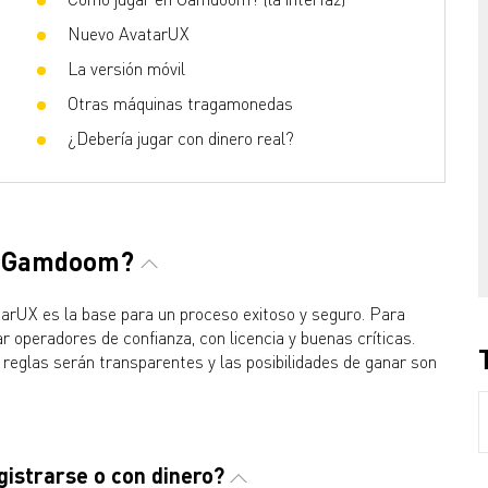
Nuevo AvatarUX
La versión móvil
Otras máquinas tragamonedas
¿Debería jugar con dinero real?
as Gamdoom?
rUX es la base para un proceso exitoso y seguro. Para
ar operadores de confianza, con licencia y buenas críticas.
 reglas serán transparentes y las posibilidades de ganar son
gistrarse o con dinero?