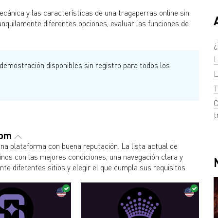
cánica y las características de una tragaperras online sin
ranquilamente diferentes opciones, evaluar las funciones de
¿
L
demostración disponibles sin registro para todos los
L
T
C
t
oom
 una plataforma con buena reputación. La lista actual de
nos con las mejores condiciones, una navegación clara y
e diferentes sitios y elegir el que cumpla sus requisitos.