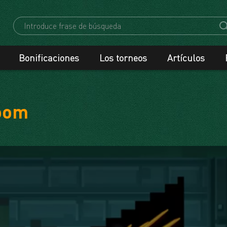
Bonificaciones
Los torneos
Artículos
oom