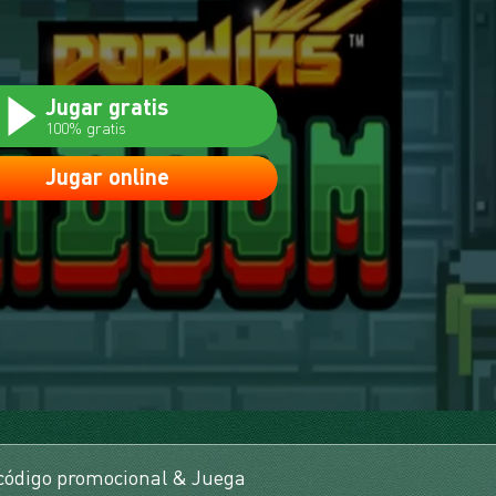
Jugar gratis
100% gratis
Jugar online
 código promocional & Juega