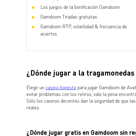
Los juegos de la bonificación Gamdoom
Gamdoom Tiradas gratuitas
Gamdoom RTP, volatilidad & frecuencia de
aciertos
¿Dónde jugar a la tragamoned
Elegir un
casino honesto
para jugar Gamdoom de Avata
evitar problemas con los retiros, vale la pena encontr
Sólo los casinos decentes dan la seguridad de que las
reales.
¿Dónde jugar gratis en Gamdoom sin re