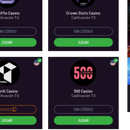
ffle Casino
Crown Slots Casino
ificación 7.4
Calificación 7.3
IN CÓDIGO
SIN CÓDIGO
JUGAR
JUGAR
rill Casino
500 Casino
ificación 7.3
Calificación 7.3
ASINOZ
SIN CÓDIGO
JUGAR
JUGAR