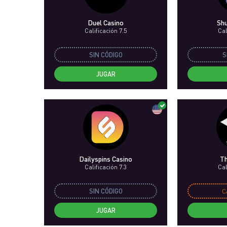
Duel Casino
Shu
Calificación 7.5
Cal
SIN CÓDIGO
S
JUGAR
Dailyspins Casino
Th
Calificación 7.3
Cal
SIN CÓDIGO
C
JUGAR