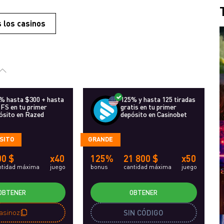
 los casinos
% hasta $300 + hasta
125% y hasta 125 tiradas
 FS en tu primer
gratis en tu primer
ósito en Razed
depósito en Casinobet
SITO
GRANDE
00 $
x40
125%
21 800 $
x50
ntidad máxima
juego
bonus
cantidad máxima
juego
OBTENER
OBTENER
asinoz
SIN CÓDIGO