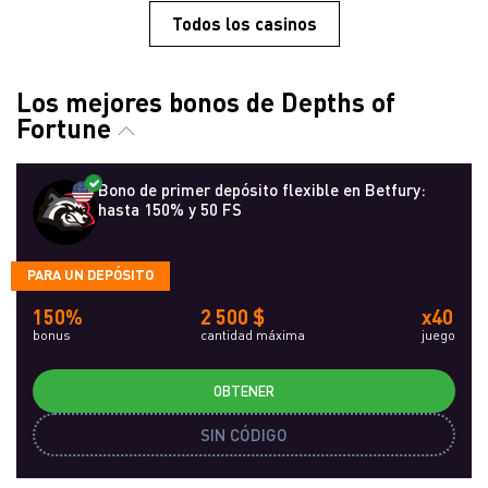
Todos los casinos
Los mejores bonos de Depths of
Fortune
Bono de primer depósito flexible en Betfury:
hasta 150% y 50 FS
PARA UN DEPÓSITO
150%
2 500 $
x40
bonus
cantidad máxima
juego
OBTENER
SIN CÓDIGO