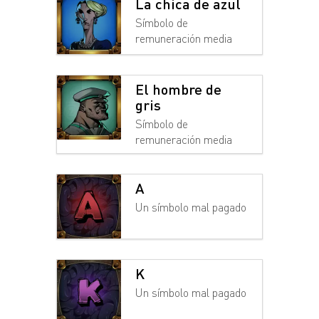
La chica de azul
Símbolo de
remuneración media
El hombre de
gris
Símbolo de
remuneración media
A
Un símbolo mal pagado
K
Un símbolo mal pagado