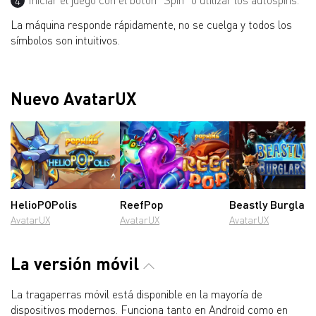
La máquina responde rápidamente, no se cuelga y todos los
símbolos son intuitivos.
Nuevo AvatarUX
HelioPOPolis
ReefPop
Beastly Burglars
AvatarUX
AvatarUX
AvatarUX
La versión móvil
La tragaperras móvil está disponible en la mayoría de
dispositivos modernos. Funciona tanto en Android como en