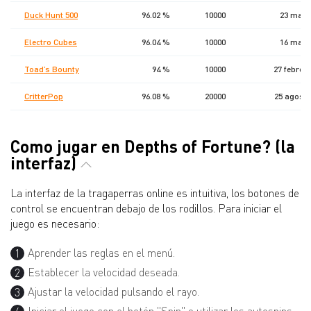
Duck Hunt 500
96.02 %
10000
23 mayo
Electro Cubes
96.04 %
10000
16 mayo
Toad’s Bounty
94 %
10000
27 febrer
CritterPop
96.08 %
20000
25 agosto
Como jugar en Depths of Fortune? (la
interfaz)
La interfaz de la tragaperras online es intuitiva, los botones de
control se encuentran debajo de los rodillos. Para iniciar el
juego es necesario:
Aprender las reglas en el menú.
Establecer la velocidad deseada.
Ajustar la velocidad pulsando el rayo.
Iniciar el juego con el botón "Spin" o utilizar los autospins.