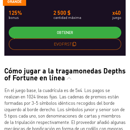
GRANDE
125%
2 500 $
x40
bonus
cantidad máxima
juego
OBTENER
EVOFRST
Cómo jugar a la tragamonedas Depths
of Fortune en línea
En el juego base, la cuadrícula es de 5x4. Los pagos se
realizan en 1024 líneas fijas. Las cadenas de premios están
formadas por 3-5 símbolos idénticos recogidos del borde
izquierdo al borde derecho. Los símbolos junior y senior son de
5 tipos cada uno, son denominaciones de cartas y miembros
de la tripulación respectivamente. El proveedor añadió algunas
mecánicas de bonificación en forma de un rodillo con mejoras,