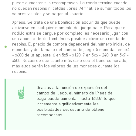
puede aumentar sus recompensas. La ronda termina cuando
no quedan respins ni celdas libres. Al final, se suman todos los
valores visibles y se pagan al usuario.
Xpress. Se trata de una bonificación adquirida que puede
activarse en cualquier momento del juego base. Para que el
rodillo extra se cargue por completo, es necesario jugar con
una apuesta de x5. También es posible activar una ronda de
respins. El precio de compra dependerá del número inicial de
monedas y del tamaño del campo de juego. 5 monedas en 5x4
- x600 de la apuesta, 6 en 5x5 - x120, 7 en 5x6 - 240, 8 en 5x7 -
x500. Recuerde que cuanto más caro sea el bono comprado,
más altos serán los valores de las monedas durante los
respins.
Gracias a la función de expansión del
campo de juego, el número de líneas de
pago puede aumentar hasta 16807, lo que
incrementa significativamente las
posibilidades del usuario de obtener
recompensas.