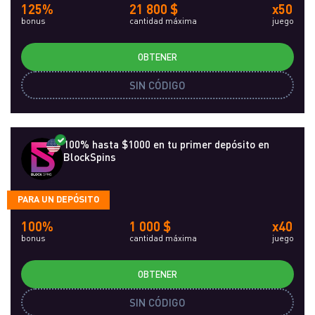
125%
21 800 $
x50
bonus
cantidad máxima
juego
OBTENER
SIN CÓDIGO
100% hasta $1000 en tu primer depósito en
BlockSpins
PARA UN DEPÓSITO
100%
1 000 $
x40
bonus
cantidad máxima
juego
OBTENER
SIN CÓDIGO