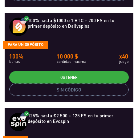
100% hasta $1000 o 1 BTC + 200 FS en tu
primer depósito en Dailyspins
PARA UN DEPÓSITO
100%
10 000 $
x40
bonus
cantidad máxima
juego
OBTENER
SIN CÓDIGO
125% hasta €2.500 + 125 FS en tu primer
depósito en Evospin