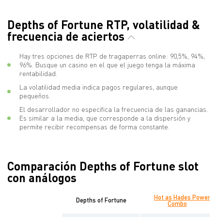
Depths of Fortune RTP, volatilidad &
frecuencia de aciertos
Hay tres opciones de RTP de tragaperras online: 90,5%, 94%,
96%. Busque un casino en el que el juego tenga la máxima
rentabilidad.
La volatilidad media indica pagos regulares, aunque
pequeños.
El desarrollador no especifica la frecuencia de las ganancias.
Es similar a la media, que corresponde a la dispersión y
permite recibir recompensas de forma constante.
Comparación Depths of Fortune slot
con análogos
Hot as Hades Power
Depths of Fortune
Combo