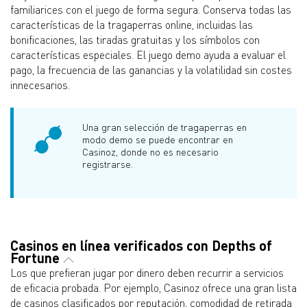
familiarices con el juego de forma segura. Conserva todas las
características de la tragaperras online, incluidas las
bonificaciones, las tiradas gratuitas y los símbolos con
características especiales. El juego demo ayuda a evaluar el
pago, la frecuencia de las ganancias y la volatilidad sin costes
innecesarios.
Una gran selección de tragaperras en
modo demo se puede encontrar en
Casinoz, donde no es necesario
registrarse.
Casinos en línea verificados con Depths of
Fortune
Los que prefieran jugar por dinero deben recurrir a servicios
de eficacia probada. Por ejemplo, Casinoz ofrece una gran lista
de casinos clasificados por reputación, comodidad de retirada