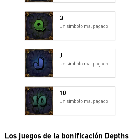
Q
Un símbolo mal pagado
J
Un símbolo mal pagado
10
Un símbolo mal pagado
Los juegos de la bonificación Depths