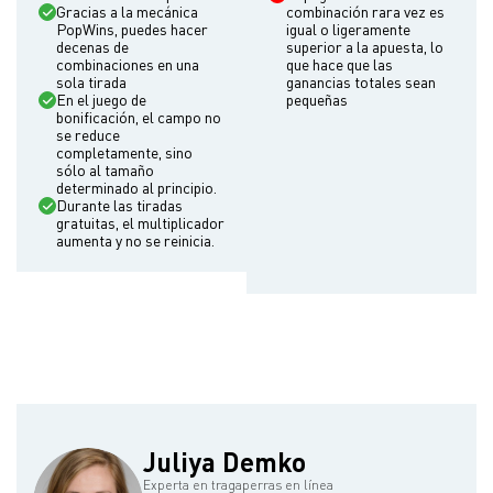
Gracias a la mecánica
combinación rara vez es
PopWins, puedes hacer
igual o ligeramente
decenas de
superior a la apuesta, lo
combinaciones en una
que hace que las
sola tirada
ganancias totales sean
En el juego de
pequeñas
bonificación, el campo no
se reduce
completamente, sino
sólo al tamaño
determinado al principio.
Durante las tiradas
gratuitas, el multiplicador
aumenta y no se reinicia.
Juliya Demko
Experta en tragaperras en línea