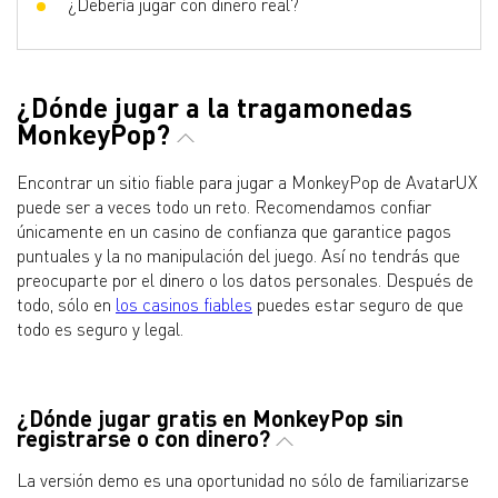
¿Debería jugar con dinero real?
¿Dónde jugar a la tragamonedas
MonkeyPop?
Encontrar un sitio fiable para jugar a MonkeyPop de AvatarUX
puede ser a veces todo un reto. Recomendamos confiar
únicamente en un casino de confianza que garantice pagos
puntuales y la no manipulación del juego. Así no tendrás que
preocuparte por el dinero o los datos personales. Después de
todo, sólo en
los casinos fiables
puedes estar seguro de que
todo es seguro y legal.
¿Dónde jugar gratis en MonkeyPop sin
registrarse o con dinero?
La versión demo es una oportunidad no sólo de familiarizarse