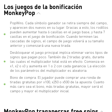
Los juegos de la bonificación
MonkeyPop
PopWins. Cada símbolo ganador se retira siempre del campo,
y aparecen dos nuevos en su lugar. Gracias a esto, los rodillos
pueden aumentar hasta 6 casillas en el juego base, y hasta 7
casillas en el juego de bonificación. Cuando terminen las
cascadas de signos, el campo de juego volverá a su tamaño
anterior y comenzará una nueva tirada.
Desbloquear el juego principal implica eliminar varios tipos de
signos que pagan poco. También da 2 tiradas gratis, durante
las cuales el multiplicador total está en efecto. Comienza en
x1, x2 o x3 y aumenta en 1 o 2 con cada ganancia. La elección
de los parámetros del multiplicador es aleatoria.
Bono de compra. El jugador puede comprar una ronda de
tiradas gratuitas por x100, x250 o x500 de la apuesta. Cuanto
más caro sea el bono, más tiradas gratuitas, mayor será el
campo y mayor el multiplicador inicial.
MonkeyPop tragaperras free spins