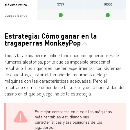
5787
10000
Máximo retiro
Juegos bonus
Estrategia: Cómo ganar en la
tragaperras MonkeyPop
Todas las tragaperras online funcionan con generadores de
números aleatorios, por lo que es imposible predecir el
resultado. Los jugadores pueden experimentar con sistemas
de apuestas, ajustar el tamaño de las tiradas o elegir
máquinas con las características adecuadas. Pero el
resultado siempre depende de la suerte y de la honestidad del
casino en el que se juega, no de la estrategia.
Es mejor centrarse en elegir las máquinas
más rentables estudiando sus
características y las opiniones de los
jugadores.