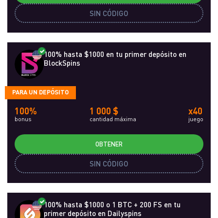
SIN CÓDIGO
100% hasta $1000 en tu primer depósito en
BlockSpins
PARA UN DEPÓSITO
100%
1 000 $
x40
bonus
cantidad máxima
juego
OBTENER
SIN CÓDIGO
100% hasta $1000 o 1 BTC + 200 FS en tu
primer depósito en Dailyspins