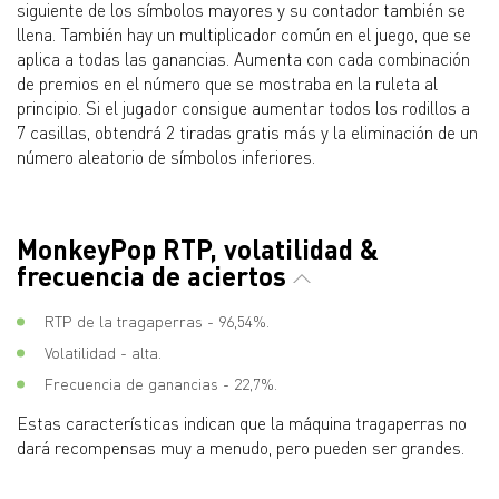
siguiente de los símbolos mayores y su contador también se
llena. También hay un multiplicador común en el juego, que se
aplica a todas las ganancias. Aumenta con cada combinación
de premios en el número que se mostraba en la ruleta al
principio. Si el jugador consigue aumentar todos los rodillos a
7 casillas, obtendrá 2 tiradas gratis más y la eliminación de un
número aleatorio de símbolos inferiores.
MonkeyPop RTP, volatilidad &
frecuencia de aciertos
RTP de la tragaperras - 96,54%.
Volatilidad - alta.
Frecuencia de ganancias - 22,7%.
Estas características indican que la máquina tragaperras no
dará recompensas muy a menudo, pero pueden ser grandes.