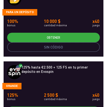
PARA UN DEPÓSITO
100%
10 000 $
x40
bonus
cantidad máxima
juego
OBTENER
SIN CÓDIGO
125% hasta €2.500 + 125 FS en tu primer
depósito en Evospin
GRANDE
125%
2 500 $
x40
bonus
cantidad máxima
juego