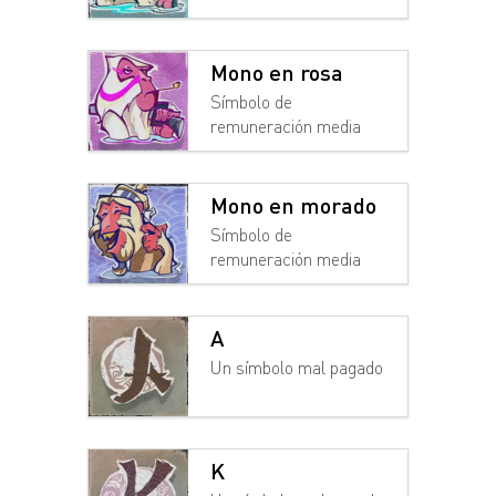
Mono en rosa
Símbolo de
remuneración media
Mono en morado
Símbolo de
remuneración media
A
Un símbolo mal pagado
K