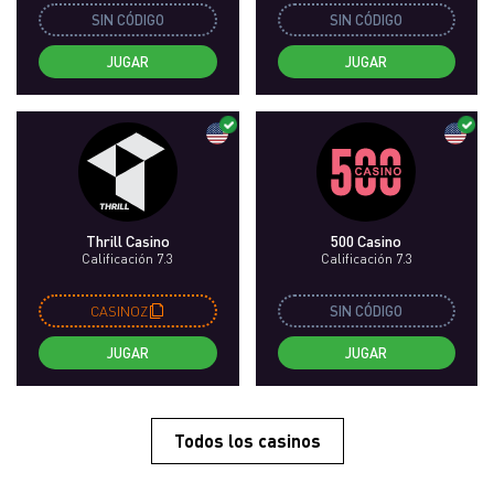
SIN CÓDIGO
SIN CÓDIGO
JUGAR
JUGAR
Thrill Casino
500 Casino
Calificación 7.3
Calificación 7.3
CASINOZ
SIN CÓDIGO
JUGAR
JUGAR
Todos los casinos