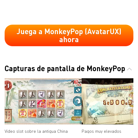
Juega a MonkeyPop (AvatarUX)
ahora
Capturas de pantalla de MonkeyPop
Video slot sobre la antigua China
Pagos muy elevados