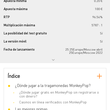
Apuesta mínima
0.20 €
Apuesta máxima
100 €
RTP
96.54%
Multiplicación máxima
5787 : 1
La posibilidad del test gratuito
Sí
La versión móvil
Sí
Fecha de lanzamiento
25 25Europe/Moscow abril
25Europe/Moscow 2022
Jackpot progresivo
No
El numero de los tambores
5
Índice
El numero de las líneas
486
Jokers
¿Dónde jugar a la tragamonedas MonkeyPop?
No
¿Dónde jugar gratis en MonkeyPop sin registrarse o
Scatter
No
con dinero?
Los juegos de bonificación
Free Spins, Bonus Game, Respin,
Casinos en línea verificados con MonkeyPop
PopWins, BuyBonus
Las mejores primas