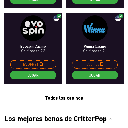
Evospin Casino
Winna Casino
Calificación 7.2
Calificación 7.1
EVOFRST
Casinoz
JUGAR
JUGAR
Todos los casinos
Los mejores bonos de CritterPop