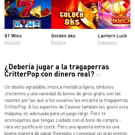
81 Wins
Golden øks
Lantern Luck
Amusnet
Belatra
Habanero
¿Debería jugar a la tragaperras
CritterPop con dinero real?
Un diseño agradable, música melódica ligera, símbolos
crecientes y una variedad de bonos de giros gratis son las
razones por las que a los usuarios les encanta la tragaperras
CritterPop. A los expertos de Casinoz también les gustó esta
máquina, es adecuada para un juego largo. Pero te
aconsejamos que tengas cuidado con el bono de compra -
rara vez justifica el coste. Pero una apuesta extra es una
buena manera de ganar freespins y conseguir un gran premio.