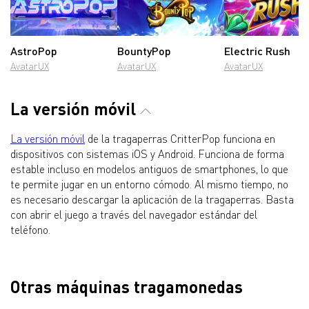
AstroPop
BountyPop
Electric Rush
AvatarUX
AvatarUX
AvatarUX
La versión móvil
La versión móvil
de la tragaperras CritterPop funciona en
dispositivos con sistemas iOS y Android. Funciona de forma
estable incluso en modelos antiguos de smartphones, lo que
te permite jugar en un entorno cómodo. Al mismo tiempo, no
es necesario descargar la aplicación de la tragaperras. Basta
con abrir el juego a través del navegador estándar del
teléfono.
Otras máquinas tragamonedas