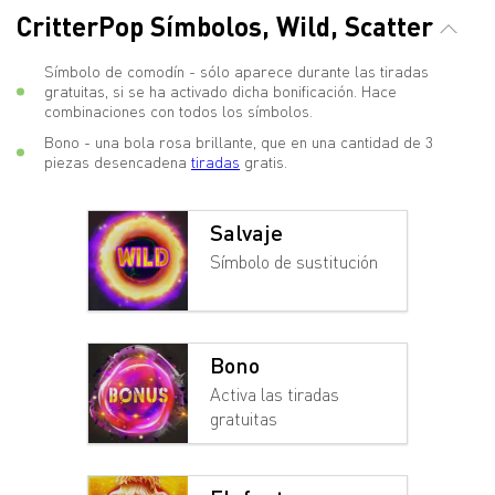
CritterPop Símbolos, Wild, Scatter
Símbolo de comodín - sólo aparece durante las tiradas
gratuitas, si se ha activado dicha bonificación. Hace
combinaciones con todos los símbolos.
Bono - una bola rosa brillante, que en una cantidad de 3
piezas desencadena
tiradas
gratis.
Salvaje
Símbolo de sustitución
Bono
Activa las tiradas
gratuitas