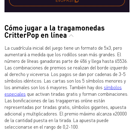
EVOFRST
Cómo jugar a la tragamonedas
CritterPop en línea
La cuadrícula inicial del juego tiene un formato de 5x3, pero
aumentará a medida que los rodillos sean más grandes. El
número de líneas ganadoras parte de 486 y llega hasta 65536.
Las combinaciones de premios se realizan del borde izquierdo
al derecho y viceversa. Los pagos se dan por cadenas de 3-5
símbolos idénticos. Las cartas son los 5 símbolos menores y
los animales son los 6 mayores. También hay dos
símbolos
especiales
que activan tiradas gratis y forman combinaciones.
Las bonificaciones de las tragaperras online están
representadas por tiradas gratis, símbolos gigantes, apuesta
adicional y multiplicadores. El premio máximo alcanza x20000
de la cantidad puesta en la tirada. La apuesta puede
seleccionarse en el rango de 0,2-100.