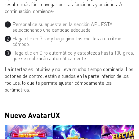
resulte más fácil navegar por las funciones y acciones. A
continuación, comience:
Personalice su apuesta en la sección APUESTA
seleccionando una cantidad adecuada.
Haga clic en Girar y haga girar los rodillos a un ritmo
cómodo.
Haga clic en Giro automático y establezca hasta 100 giros,
que se realizarán automáticamente.
La interfaz es intuitiva y no lleva mucho tiempo dominarla. Los
botones de control están situados en la parte inferior de los
rodillos, lo que te permite ajustar cómodamente los
parámetros.
Nuevo AvatarUX