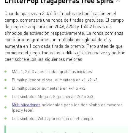
CritterPop tragaperras free spins
Cuando aparezcan 3, 4 ó 5 símbolos de bonificación en el
campo, comenzará una ronda de tiradas gratuitas. El campo
de juego se ampliará con 2048, 6250 y 15552 líneas de
símbolos de activación respectivamente. La ronda comienza
con 5 tiradas gratuitas, un multiplicador global de x1 y
aumenta en 1 con cada tirada de premio. Pero antes de que
comience el juego, todos los rodillos girarán una vez y podrán
caer sobre ellos las siguientes mejoras:
Más 1, 2 ó 3 a las tiradas gratuitas iniciales.
El multiplicador global aumentará en x1, x2, x3.
El multiplicador aumentará en +x1 o +x2.
Los símbolos Mega o Giga caerán 2x2 o 3x3.
Multiplicadores
adicionales para los dos símbolos mayores
(pez y león).
Los símbolos Wild aparecerán en el campo.