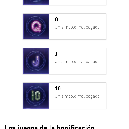
Q
Un símbolo mal pagado
J
Un símbolo mal pagado
10
Un símbolo mal pagado
Los juegos de la bonificación