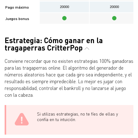
20000
20000
Pago máximo
Juegos bonus
Estrategia: Cómo ganar en la
tragaperras CritterPop
Conviene recordar que no existen estrategias 100% ganadoras
para las tragaperras online. El algoritmo del generador de
números aleatorios hace que cada giro sea independiente, y el
resultado es siempre impredecible. Lo mejor es jugar con
responsabilidad, controlar el bankroll y no lanzarse al juego
con la cabeza.
Si utilizas estrategias, no te fíes de ellas y
confía en tu intuición.