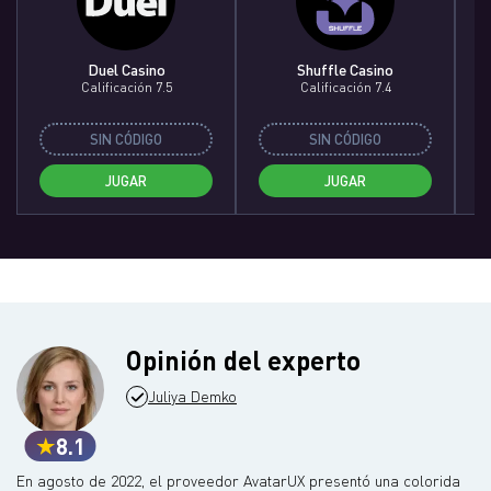
Duel Casino
Shuffle Casino
Calificación 7.5
Calificación 7.4
SIN CÓDIGO
SIN CÓDIGO
JUGAR
JUGAR
Opinión del experto
Juliya Demko
8.1
En agosto de 2022, el proveedor AvatarUX presentó una colorida