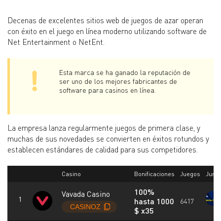
Decenas de excelentes sitios web de juegos de azar operan
con éxito en el juego en línea moderno utilizando software de
Net Entertainment o NetEnt.
Esta marca se ha ganado la reputación de
ser uno de los mejores fabricantes de
software para casinos en línea.
La empresa lanza regularmente juegos de primera clase, y
muchas de sus novedades se convierten en éxitos rotundos y
establecen estándares de calidad para sus competidores.
Casino
Bonificaciones
Juegos
Juris
100%
Vavada Casino
hasta 1000
6417
$ x35