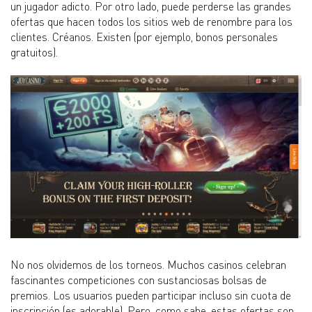
un jugador adicto. Por otro lado, puede perderse las grandes
ofertas que hacen todos los sitios web de renombre para los
clientes. Créanos. Existen (por ejemplo, bonos personales
gratuitos).
No nos olvidemos de los torneos. Muchos casinos celebran
fascinantes competiciones con sustanciosas bolsas de
premios. Los usuarios pueden participar incluso sin cuota de
inscripción (es adorable). Pero, como sabe, estas ofertas son