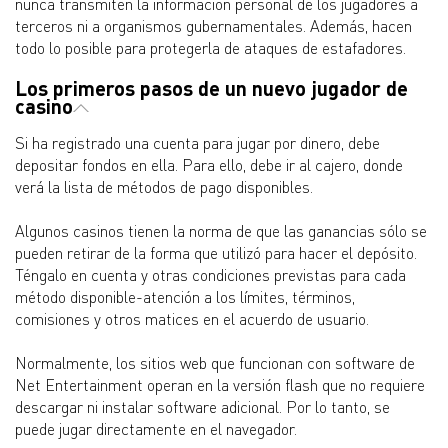
nunca transmiten la información personal de los jugadores a
terceros ni a organismos gubernamentales. Además, hacen
todo lo posible para protegerla de ataques de estafadores.
Los primeros pasos de un nuevo jugador de
casino
Si ha registrado una cuenta para jugar por dinero, debe
depositar fondos en ella. Para ello, debe ir al cajero, donde
verá la lista de métodos de pago disponibles.
Algunos casinos tienen la norma de que las ganancias sólo se
pueden retirar de la forma que utilizó para hacer el depósito.
Téngalo en cuenta y otras condiciones previstas para cada
método disponible-atención a los límites, términos,
comisiones y otros matices en el acuerdo de usuario.
Normalmente, los sitios web que funcionan con software de
Net Entertainment operan en la versión flash que no requiere
descargar ni instalar software adicional. Por lo tanto, se
puede jugar directamente en el navegador.