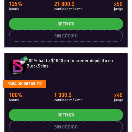
125%
21 800 $
x50
bonus
cantidad máxima
juego
OBTENER
SIN CÓDIGO
100% hasta $1000 en tu primer depósito en
BlockSpins
PARA UN DEPÓSITO
100%
1 000 $
x40
bonus
cantidad máxima
juego
OBTENER
SIN CÓDIGO