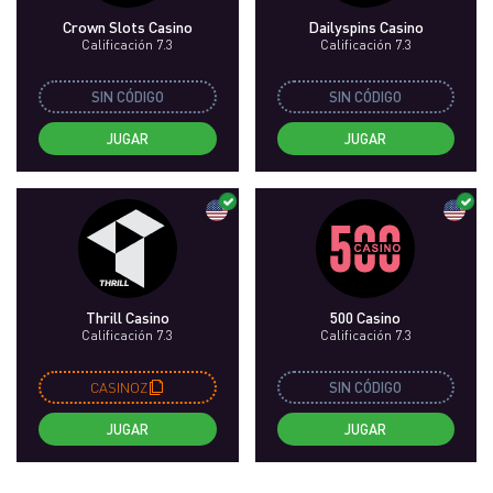
Crown Slots Casino
Dailyspins Casino
Calificación 7.3
Calificación 7.3
SIN CÓDIGO
SIN CÓDIGO
JUGAR
JUGAR
Thrill Casino
500 Casino
Calificación 7.3
Calificación 7.3
CASINOZ
SIN CÓDIGO
JUGAR
JUGAR