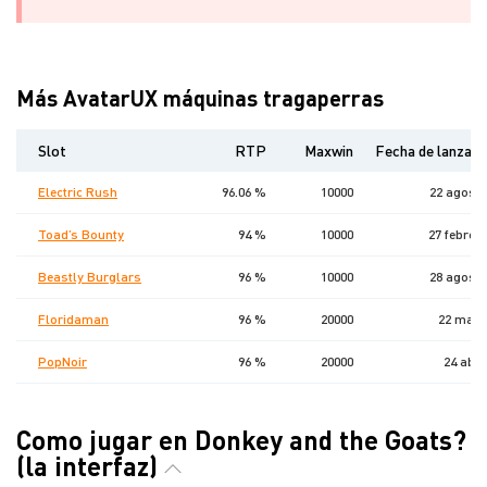
Más AvatarUX máquinas tragaperras
Slot
RTP
Maxwin
Fecha de lanzam
Electric Rush
96.06 %
10000
22 agosto
Toad’s Bounty
94 %
10000
27 febrer
Beastly Burglars
96 %
10000
28 agosto
Floridaman
96 %
20000
22 mayo
PopNoir
96 %
20000
24 abri
Como jugar en Donkey and the Goats?
(la interfaz)