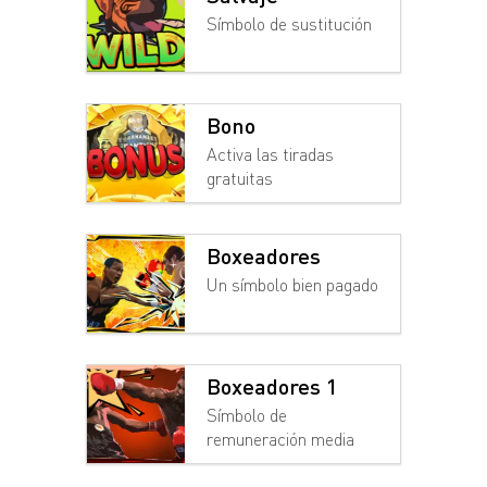
Símbolo de sustitución
Bono
Activa las tiradas
gratuitas
Boxeadores
Un símbolo bien pagado
Boxeadores 1
Símbolo de
remuneración media