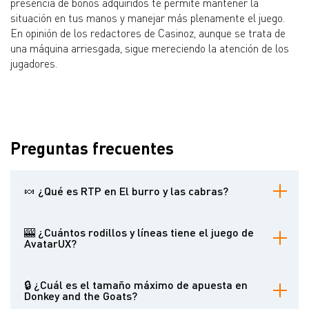
presencia de bonos adquiridos te permite mantener la
situación en tus manos y manejar más plenamente el juego.
En opinión de los redactores de Casinoz, aunque se trata de
una máquina arriesgada, sigue mereciendo la atención de los
jugadores.
Preguntas frecuentes
🍬 ¿Qué es RTP en El burro y las cabras?
La tasa de rendimiento para el jugador es del 96%.
🎰 ¿Cuántos rodillos y líneas tiene el juego de
AvatarUX?
La tragaperras online ofrece 6 rodillos en 4 filas y 117649 líneas
de pago no fijas.
🔒 ¿Cuál es el tamaño máximo de apuesta en
Donkey and the Goats?