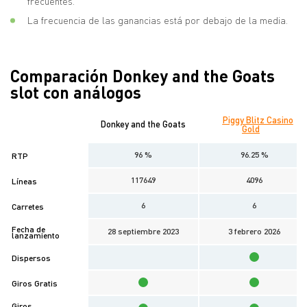
frecuentes.
La frecuencia de las ganancias está por debajo de la media.
Comparación Donkey and the Goats
slot con análogos
Piggy Blitz Casino
Donkey and the Goats
Gold
96 %
96.25 %
RTP
117649
4096
Líneas
6
6
Carretes
Fecha de
28 septiembre 2023
3 febrero 2026
lanzamiento
Dispersos
Giros Gratis
Giros