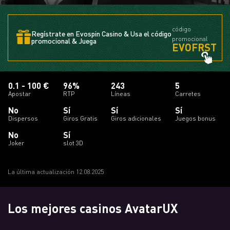
código
Regístrate en Evospin Casino & Usa el código
promocional
promocional & Juega
EVOFRST
0.1 - 100 €
96%
243
5
Apostar
RTP
Líneas
Carretes
No
Sí
Sí
Sí
Dispersos
Giros Gratis
Giros adicionales
Juegos bonus
No
Sí
Joker
slot 3D
La última actualización 12.08.2025
Los mejores casinos AvatarUX