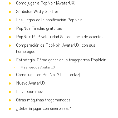
Cómo jugar a PopNoir (AvatarUX)
Slot 3D
Sí
Símbolos Wild y Scatter
Respins
Sí
Los juegos de la bonificación PopNoir
Free spins
Sí
PopNoir Tiradas gratuitas
PopNoir RTP, volatilidad & frecuencia de aciertos
Comparación de PopNoir (AvatarUX) con sus
homólogos
Estrategia: Cómo ganar en la tragaperras PopNoir
Más juegos AvatarUX
Como jugar en PopNoir? (la interfaz)
Nuevo AvatarUX
La versión móvil
Otras máquinas tragamonedas
¿Debería jugar con dinero real?