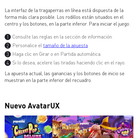
La interfaz de la tragaperras en línea está dispuesta de la
forma más clara posible. Los rodillos están situados en el
centro y los botones, en la parte inferior. Para iniciar el juego:
Consulte las reglas en la sección de información.
Personalice el
tamaño de la apuesta
.
Haga clic en Girar o en Partida automática.
Si lo desea, acelere las tiradas haciendo clic en el rayo.
La apuesta actual, las ganancias y los botones de inicio se
muestran en la parte inferior del recuadro.
Nuevo AvatarUX