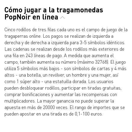
Cómo jugar a la tragamonedas
PopNoir en línea
Cinco rodillos de tres filas cada uno es el campo de juego de la
tragaperras online. Los pagos se realizan de izquierda a
derecha y de derecha a izquierda para 3-5 símbolos idénticos.
Las cadenas se realizan desde los rodillos más exteriores de
una fila en 243 líneas de pago. A medida que aumenta el
campo, también aumenta su número (máximo 32768). El juego
utiliza 5 símbolos más bajos - son símbolos de cartas y 4 más
altos - una botella, un revólver, un hombre y una mujer, así
como 1 súper alto - una estatuilla dorada. Los usuarios
pueden desbloquear rodillos, participar en tiradas gratuitas,
comprar bonificaciones y aumentar las recompensas con
multiplicadores. La mayor ganancia no puede superar la
apuesta en más de 20000 veces. El rango de importes que se
pueden apostar en una tirada es de 0,1-100 euros.