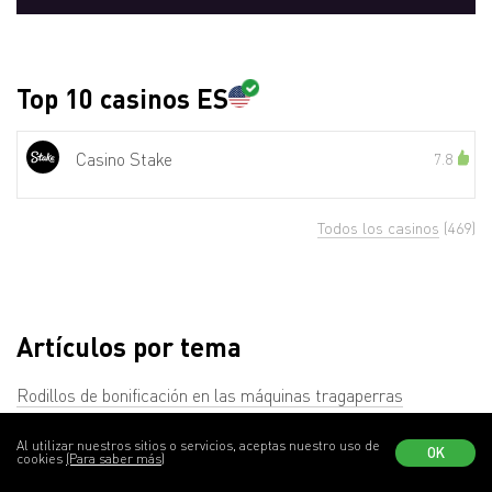
Top 10 casinos ES
Casino Stake
7.8
Todos los casinos
(469)
Artículos por tema
Rodillos de bonificación en las máquinas tragaperras
¿Qué debe saber sobre la probabilidad en los juegos de azar?
Al utilizar nuestros sitios o servicios, aceptas nuestro uso de
OK
cookies
(Para saber más)
Tiradas gratis en tragaperras