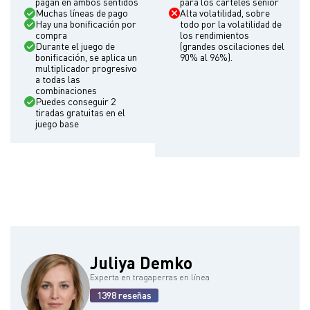
pagan en ambos sentidos
para los carteles senior
Muchas líneas de pago
Alta volatilidad, sobre
Hay una bonificación por
todo por la volatilidad de
compra
los rendimientos
Durante el juego de
(grandes oscilaciones del
bonificación, se aplica un
90% al 96%).
multiplicador progresivo
a todas las
combinaciones
Puedes conseguir 2
tiradas gratuitas en el
juego base
Juliya Demko
Experta en tragaperras en línea
1398 reseñas