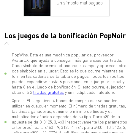
Un símbolo mal pagado
Los juegos de la bonificación PopNoir
PopWins. Esta es una mecánica popular del proveedor
AvatarUX, que ayuda a conseguir más ganancias por tirada.
Cada símbolo de premio abandona el campo y aparecen otros
dos símbolos en su lugar. Esto es lo que ocurre mientras se
formen las cadenas de la tabla de pagos. Todos los rodillos
pueden expandirse hasta 6 posiciones en el juego principal y
hasta 8 en el juego de bonificación. Si esto ocurre, el jugador
obtendrá 2
tiradas gratuitas
y un multiplicador aleatorio.
Xpress. El juego tiene 4 bonos de compra que se pueden
utilizar en cualquier momento. El número de tiradas gratuitas,
las líneas ganadoras, el número mínimo de líneas y el
multiplicador añadido dependen de su tipo. Para x80 de la
apuesta se da 8, 3125, 3, +x3 (respectivamente los parámetros
anteriores); para x160 - 9, 3125, 4, +x4; para x400 - 10, 3125, 5,
+x5; para x800 - 11, 7776, 6, +x5. Recuerde que cuanto mayor