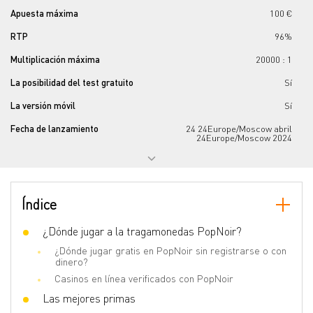
Apuesta máxima
100 €
RTP
96%
Multiplicación máxima
20000 : 1
La posibilidad del test gratuito
Sí
La versión móvil
Sí
Fecha de lanzamiento
24 24Europe/Moscow abril
24Europe/Moscow 2024
Jackpot progresivo
No
El numero de los tambores
5
Índice
El numero de las líneas
243
Jokers
¿Dónde jugar a la tragamonedas PopNoir?
No
¿Dónde jugar gratis en PopNoir sin registrarse o con
Scatter
No
dinero?
Los juegos de bonificación
Free Spins, Bonus Game, Respin,
Casinos en línea verificados con PopNoir
Multiplier, BuyBonus
Las mejores primas
La volatilidad
High