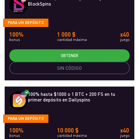
BlockSpins
PARA UN DEPÓSITO
100%
1 000 $
x40
bonus
cantidad máxima
juego
OBTENER
SIN CÓDIGO
100% hasta $1000 o 1 BTC + 200 FS en tu
primer depósito en Dailyspins
PARA UN DEPÓSITO
100%
10 000 $
x40
bonus
cantidad máxima
juego