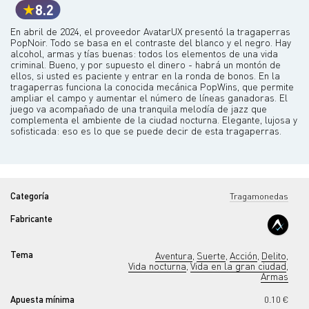
8.2
En abril de 2024, el proveedor AvatarUX presentó la tragaperras
PopNoir. Todo se basa en el contraste del blanco y el negro. Hay
alcohol, armas y tías buenas: todos los elementos de una vida
criminal. Bueno, y por supuesto el dinero - habrá un montón de
ellos, si usted es paciente y entrar en la ronda de bonos. En la
tragaperras funciona la conocida mecánica PopWins, que permite
ampliar el campo y aumentar el número de líneas ganadoras. El
juego va acompañado de una tranquila melodía de jazz que
complementa el ambiente de la ciudad nocturna. Elegante, lujosa y
sofisticada: eso es lo que se puede decir de esta tragaperras.
Categoría
Tragamonedas
Fabricante
Tema
Aventura
Suerte
Acción
Delito
,
,
,
,
Vida nocturna
Vida en la gran ciudad
,
,
Armas
Apuesta mínima
0.10 €