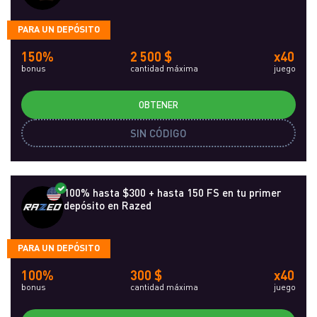
PARA UN DEPÓSITO
150%
2 500 $
x40
bonus
cantidad máxima
juego
OBTENER
SIN CÓDIGO
100% hasta $300 + hasta 150 FS en tu primer
depósito en Razed
PARA UN DEPÓSITO
100%
300 $
x40
bonus
cantidad máxima
juego