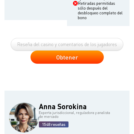
Retiradas permitidas
sólo después del
desbloqueo completo del
bono
Reseña del casino y comentarios de los jugadores
Obtener
Anna Sorokina
Experta jurisdiccional, reguladora y analista
de mercado
1548 reseñas