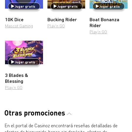
Jugar gratis
Jugar gratis
Jugar gratis
10K Dice
Bucking Rider
Boat Bonanza
Rider
Mascot Gaming
Play’n GO
Play’n GO
Jugar gratis
3 Blades &
Blessing
Play’n GO
Otras promociones
En el portal de Casinoz encontrará reseñas detalladas de
ofertas de bienvenida, bonos sin depósito, ofertas de