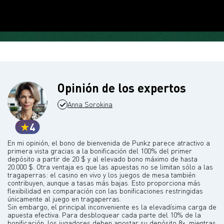
Opinión de los expertos
Anna Sorokina
4
En mi opinión, el bono de bienvenida de Punkz parece atractivo a
primera vista gracias a la bonificación del 100% del primer
depósito a partir de 20 $ y al elevado bono máximo de hasta
20.000 $. Otra ventaja es que las apuestas no se limitan sólo a las
tragaperras: el casino en vivo y los juegos de mesa también
contribuyen, aunque a tasas más bajas. Esto proporciona más
flexibilidad en comparación con las bonificaciones restringidas
únicamente al juego en tragaperras.
Sin embargo, el principal inconveniente es la elevadísima carga de
apuesta efectiva. Para desbloquear cada parte del 10% de la
bonificación, los jugadores deben apostar su depósito 8×, mientras