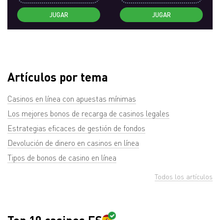
JUGAR
JUGAR
Artículos por tema
Casinos en línea con apuestas mínimas
Los mejores bonos de recarga de casinos legales
Estrategias eficaces de gestión de fondos
Devolución de dinero en casinos en línea
Tipos de bonos de casino en línea
Todos los artículos