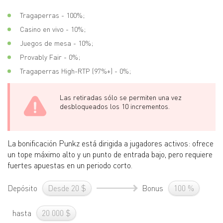
Tragaperras - 100%;
Casino en vivo - 10%;
Juegos de mesa - 10%;
Provably Fair - 0%;
Tragaperras High-RTP (97%+) - 0%;
Las retiradas sólo se permiten una vez
desbloqueados los 10 incrementos.
La bonificación Punkz está dirigida a jugadores activos: ofrece
un tope máximo alto y un punto de entrada bajo, pero requiere
fuertes apuestas en un periodo corto.
Depósito
Desde 20 $
Bonus
100 %
hasta
20 000 $