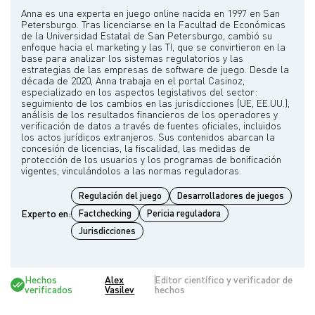
Anna es una experta en juego online nacida en 1997 en San
Petersburgo. Tras licenciarse en la Facultad de Económicas
de la Universidad Estatal de San Petersburgo, cambió su
enfoque hacia el marketing y las TI, que se convirtieron en la
base para analizar los sistemas regulatorios y las
estrategias de las empresas de software de juego. Desde la
década de 2020, Anna trabaja en el portal Casinoz,
especializado en los aspectos legislativos del sector:
seguimiento de los cambios en las jurisdicciones (UE, EE.UU.),
análisis de los resultados financieros de los operadores y
verificación de datos a través de fuentes oficiales, incluidos
los actos jurídicos extranjeros. Sus contenidos abarcan la
concesión de licencias, la fiscalidad, las medidas de
protección de los usuarios y los programas de bonificación
Regulación del juego
Desarrolladores de juegos
Experto en:
Factchecking
Pericia reguladora
Jurisdicciones
Hechos
Alex
Editor científico y verificador de
verificados
Vasilev
hechos