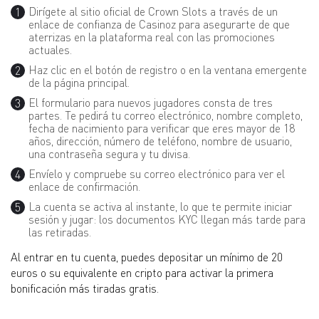
Dirígete al sitio oficial de Crown Slots a través de un
enlace de confianza de Casinoz para asegurarte de que
aterrizas en la plataforma real con las promociones
actuales.
Haz clic en el botón de registro o en la ventana emergente
de la página principal.
El formulario para nuevos jugadores consta de tres
partes. Te pedirá tu correo electrónico, nombre completo,
fecha de nacimiento para verificar que eres mayor de 18
años, dirección, número de teléfono, nombre de usuario,
una contraseña segura y tu divisa.
Envíelo y compruebe su correo electrónico para ver el
enlace de confirmación.
La cuenta se activa al instante, lo que te permite iniciar
sesión y jugar: los documentos KYC llegan más tarde para
las retiradas.
Al entrar en tu cuenta, puedes depositar un mínimo de 20
euros o su equivalente en cripto para activar la primera
bonificación más tiradas gratis.