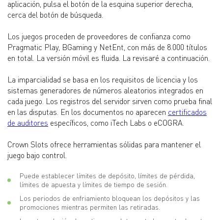
aplicación, pulsa el botón de la esquina superior derecha,
cerca del botón de búsqueda.
Los juegos proceden de proveedores de confianza como
Pragmatic Play, BGaming y NetEnt, con más de 8.000 títulos
en total. La versión móvil es fluida. La revisaré a continuación.
La imparcialidad se basa en los requisitos de licencia y los
sistemas generadores de números aleatorios integrados en
cada juego. Los registros del servidor sirven como prueba final
en las disputas. En los documentos no aparecen
certificados
de auditores
específicos, como iTech Labs o eCOGRA.
Crown Slots ofrece herramientas sólidas para mantener el
juego bajo control.
Puede establecer límites de depósito, límites de pérdida,
límites de apuesta y límites de tiempo de sesión.
Los periodos de enfriamiento bloquean los depósitos y las
promociones mientras permiten las retiradas.