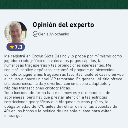
Opinión del experto
Denis Anipchenko
7.3
Me registré en Crown Slots Casino y lo probé por mí mismo como
jugador criptográfico que valora los pagos rápidos, las
numerosas tragaperras y las promociones interesantes. Me
registré, realicé depósitos, reclamé el paquete de bienvenida
completo, jugué a mis tragaperras favoritas, visité el casino en vivo
e incluso alcancé un nivel VIP temprano. En general, el sitio ofrece
una experiencia fluida y divertida con un diseño adaptable y
rápidas transacciones criptográficas.
Todo funciona de forma fiable en móviles y ordenadores de
sobremesa, pero hay que prestar atención a las estrictas
restricciones geográficas que bloquean muchos países, la
obligatoriedad de KYC antes de retirar dinero, las apuestas de
40x en los bonos y la política de una sola cuenta para evitar
embargos.