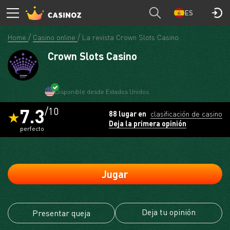
Crown Slots Casino
JUGAR
ES
Home
Casino online
La revista Crown Slots Casino
Crown Slots Casino
Disponible desde Estados Unidos
7.3
/10
88 lugar en
clasificación de casino
Deja la primera opinión
perfecto
Jugar
Deja tu opinión
Presentar queja