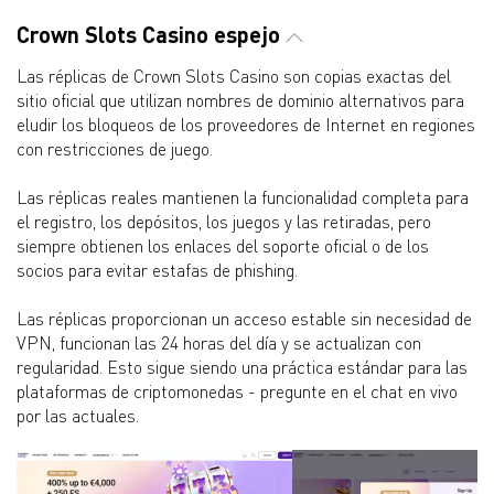
Crown Slots Casino espejo
Las réplicas de Crown Slots Casino son copias exactas del
sitio oficial que utilizan nombres de dominio alternativos para
eludir los bloqueos de los proveedores de Internet en regiones
con restricciones de juego.
Las réplicas reales mantienen la funcionalidad completa para
el registro, los depósitos, los juegos y las retiradas, pero
siempre obtienen los enlaces del soporte oficial o de los
socios para evitar estafas de phishing.
Las réplicas proporcionan un acceso estable sin necesidad de
VPN, funcionan las 24 horas del día y se actualizan con
regularidad. Esto sigue siendo una práctica estándar para las
plataformas de criptomonedas - pregunte en el chat en vivo
por las actuales.