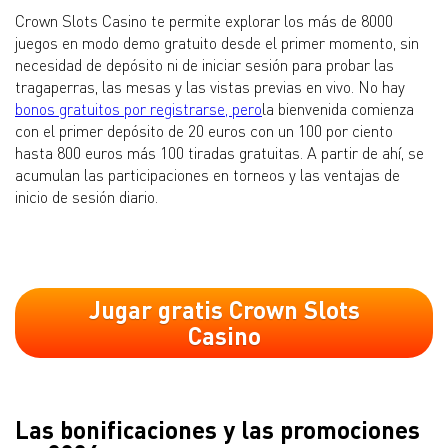
Crown Slots Casino te permite explorar los más de 8000
juegos en modo demo gratuito desde el primer momento, sin
necesidad de depósito ni de iniciar sesión para probar las
tragaperras, las mesas y las vistas previas en vivo. No hay
bonos gratuitos por registrarse, pero
la bienvenida comienza
con el primer depósito de 20 euros con un 100 por ciento
hasta 800 euros más 100 tiradas gratuitas. A partir de ahí, se
acumulan las participaciones en torneos y las ventajas de
inicio de sesión diario.
Jugar gratis Crown Slots
Casino
Las bonificaciones y las promociones