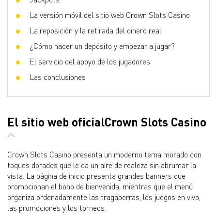
Ayuda
Correo de soporte
La versión móvil del sitio web Crown Slots Casino
🏠 Dirección postal
Scharlooweg 39, Willemstad, Curaçao
La reposición y la retirada del dinero real
¿Cómo hacer un depósito y empezar a jugar?
Crédito de apuesta de juegos
El servicio del apoyo de los jugadores
Las conclusiones
Tragamonedas (pueden haber excepciones)
100%
El sitio web oficialCrown Slots Casino
Crown Slots Casino presenta un moderno tema morado con
toques dorados que le da un aire de realeza sin abrumar la
vista. La página de inicio presenta grandes banners que
promocionan el bono de bienvenida, mientras que el menú
organiza ordenadamente las tragaperras, los juegos en vivo,
las promociones y los torneos.