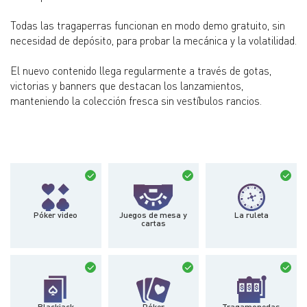
Todas las tragaperras funcionan en modo demo gratuito, sin
necesidad de depósito, para probar la mecánica y la volatilidad.
El nuevo contenido llega regularmente a través de gotas,
victorias y banners que destacan los lanzamientos,
manteniendo la colección fresca sin vestíbulos rancios.
Póker video
Juegos de mesa y
La ruleta
cartas
Blackjack
Póker
Tragamonedas