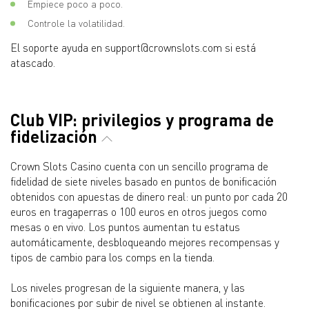
Empiece poco a poco.
Controle la volatilidad.
El soporte ayuda en support@crownslots.com si está
atascado.
Club VIP: privilegios y programa de
fidelización
Crown Slots Casino cuenta con un sencillo programa de
fidelidad de siete niveles basado en puntos de bonificación
obtenidos con apuestas de dinero real: un punto por cada 20
euros en tragaperras o 100 euros en otros juegos como
mesas o en vivo. Los puntos aumentan tu estatus
automáticamente, desbloqueando mejores recompensas y
tipos de cambio para los comps en la tienda.
Los niveles progresan de la siguiente manera, y las
bonificaciones por subir de nivel se obtienen al instante.