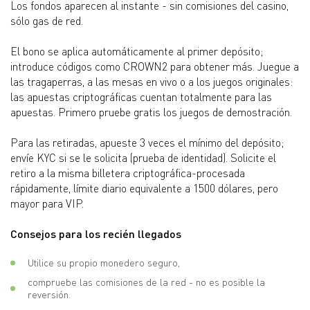
Los fondos aparecen al instante - sin comisiones del casino,
sólo gas de red.
El bono se aplica automáticamente al primer depósito;
introduce códigos como CROWN2 para obtener más. Juegue a
las tragaperras, a las mesas en vivo o a los juegos originales:
las apuestas criptográficas cuentan totalmente para las
apuestas. Primero pruebe gratis los juegos de demostración.
Para las retiradas, apueste 3 veces el mínimo del depósito;
envíe KYC si se le solicita (prueba de identidad). Solicite el
retiro a la misma billetera criptográfica-procesada
rápidamente, límite diario equivalente a 1500 dólares, pero
mayor para VIP.
Consejos para los recién llegados
Utilice su propio monedero seguro,
compruebe las comisiones de la red - no es posible la
reversión.