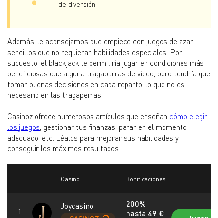
de diversión.
Además, le aconsejamos que empiece con juegos de azar
sencillos que no requieran habilidades especiales. Por
supuesto, el blackjack le permitiría jugar en condiciones más
beneficiosas que alguna tragaperras de vídeo, pero tendría que
tomar buenas decisiones en cada reparto, lo que no es
necesario en las tragaperras.
Casinoz ofrece numerosos artículos que enseñan
cómo elegir
los juegos
, gestionar tus finanzas, parar en el momento
adecuado, etc. Léalos para mejorar sus habilidades y
conseguir los máximos resultados.
Casino
Bonificaciones
200%
Joycasino
hasta 49 €