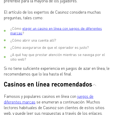
preferible para la mayoría de los jugadores.
El artículo de los expertos de Casinoz considera muchas
preguntas, tales como:
¿Cómo
elegir un casino en línea con juegos de diferentes
marcas
?
¿Cómo abrir una cuenta allí?
¿Cómo asegurarse de que el operador es justo?
¿A qué hay que prestar atención mientras se navega por el
sitio web?
Si no tiene suficiente experiencia en juegos de azar en línea, le
recomendamos que lo lea hasta el final.
Casinos en línea recomendados
Famosos y populares casinos en línea con
juegos de
diferentes marcas
se enumeran a continuación. Muchos
lectores habituales de Casinoz son clientes de estos sitios
web, y puede leer sus respuestas a través de los enlaces.