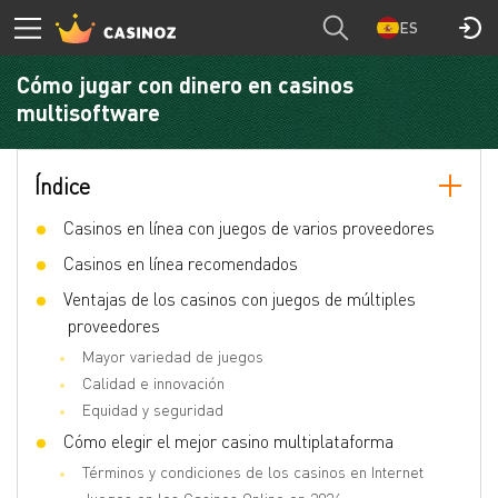
ES
Cómo jugar con dinero en casinos
multisoftware
Índice
Casinos en línea con juegos de varios proveedores
Casinos en línea recomendados
Ventajas de los casinos con juegos de múltiples
proveedores
Mayor variedad de juegos
Calidad e innovación
Equidad y seguridad
Cómo elegir el mejor casino multiplataforma
Términos y condiciones de los casinos en Internet