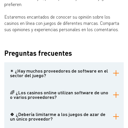
prefieren.
Estaremos encantados de conocer su opinión sobre los
casinos en línea con juegos de diferentes marcas. Comparta
sus opiniones y experiencias personales en los comentarios.
Preguntas frecuentes
✴ ¿Hay muchos proveedores de software en el
sector del juego?
Más de cien empresas famosas producen software para casinos
en línea. Hay aún más estudios menos conocidos, pero algunos
🌈 ¿Los casinos online utilizan software de uno
también ofrecen productos de alta calidad.
o varios proveedores?
En la actualidad, la mayoría de los casinos de Internet ofrecen
juegos de varios proveedores de software, pero sigue habiendo
🍀 ¿Debería limitarme a los juegos de azar de
sitios web de juego que funcionan con un solo proveedor.
un único proveedor?