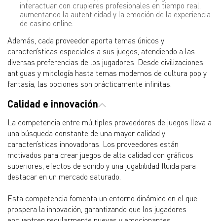
interactuar con crupieres profesionales en tiempo real,
aumentando la autenticidad y la emoción de la experiencia
de casino online.
Además, cada proveedor aporta temas únicos y
características especiales a sus juegos, atendiendo a las
diversas preferencias de los jugadores. Desde civilizaciones
antiguas y mitología hasta temas modernos de cultura pop y
fantasía, las opciones son prácticamente infinitas.
Calidad e innovación
La competencia entre múltiples proveedores de juegos lleva a
una búsqueda constante de una mayor calidad y
características innovadoras. Los proveedores están
motivados para crear juegos de alta calidad con gráficos
superiores, efectos de sonido y una jugabilidad fluida para
destacar en un mercado saturado.
Esta competencia fomenta un entorno dinámico en el que
prospera la innovación, garantizando que los jugadores
encuentren regularmente nuevas y emocionantes