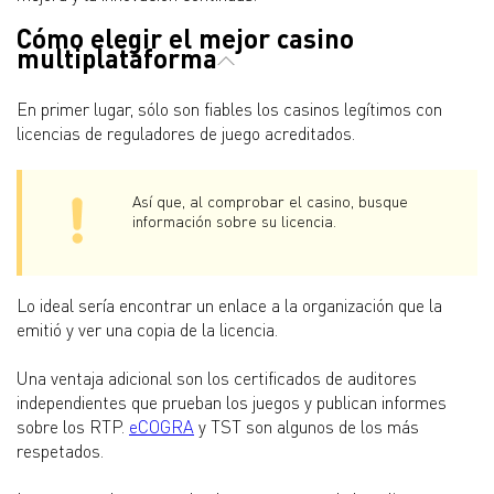
Cómo elegir el mejor casino
multiplataforma
En primer lugar, sólo son fiables los casinos legítimos con
licencias de reguladores de juego acreditados.
Así que, al comprobar el casino, busque
información sobre su licencia.
Lo ideal sería encontrar un enlace a la organización que la
emitió y ver una copia de la licencia.
Una ventaja adicional son los certificados de auditores
independientes que prueban los juegos y publican informes
sobre los RTP.
eCOGRA
y TST son algunos de los más
respetados.