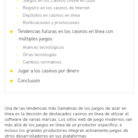
Juegos en los Casinos Online en 2026
Registro en los casinos de Internet
Depósitos en casinos en línea
Bonificaciones y promociones
Tendencias futuras en los casinos en línea con
múltiples juegos
Avances tecnológicos
Otras tecnologías
Cambios normativos
Jugar a los casinos por dinero
Conclusión
Una de las tendencias más llamativas de los juegos de azar en
línea es la decisión de destacados casinos en línea de utilizar el
software de varias marcas. Los sitios web de juego modernos van
más allá de los juegos en línea de un productor específico, e
incluso los grandes productores integran activamente juegos de
otros desarrolladores en sus plataformas.