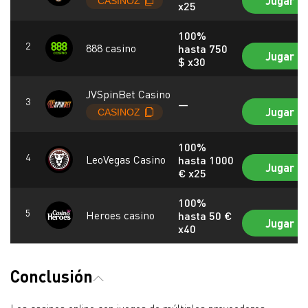
Jugar
x25
100%
888 casino
hasta 750
Jugar
$ x30
JVSpinBet Casino
—
Jugar
100%
LeoVegas Casino
hasta 1000
Jugar
€ x25
100%
Heroes casino
hasta 50 €
Jugar
x40
Conclusión