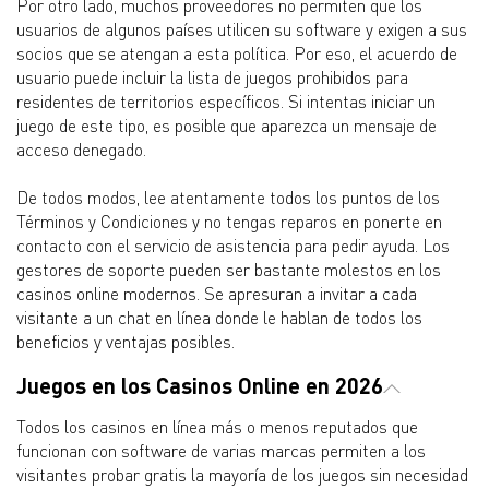
Por otro lado, muchos proveedores no permiten que los
usuarios de algunos países utilicen su software y exigen a sus
socios que se atengan a esta política. Por eso, el acuerdo de
usuario puede incluir la lista de juegos prohibidos para
residentes de territorios específicos. Si intentas iniciar un
juego de este tipo, es posible que aparezca un mensaje de
acceso denegado.
De todos modos, lee atentamente todos los puntos de los
Términos y Condiciones y no tengas reparos en ponerte en
contacto con el servicio de asistencia para pedir ayuda. Los
gestores de soporte pueden ser bastante molestos en los
casinos online modernos. Se apresuran a invitar a cada
visitante a un chat en línea donde le hablan de todos los
beneficios y ventajas posibles.
Juegos en los Casinos Online en 2026
Todos los casinos en línea más o menos reputados que
funcionan con software de varias marcas permiten a los
visitantes probar gratis la mayoría de los juegos sin necesidad