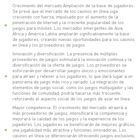
Crecimiento del mercado Ampliación de la base de jugadores:
Se prevé que el mercado de los casinos en línea siga
creciendo con fuerza, impulsado por el aumento de la
penetración de Internet y la creciente popularidad de los
juegos para móviles. Los mercados emergentes de Asia,
África y América Latina ampliarán significativamente la base
de jugadores, creando nuevas oportunidades para los casinos
en línea y los proveedores de juegos.
Innovación y diversificación: La presencia de múltiples
proveedores de juegos estimulará la innovación continua y la
diversificación de la oferta de juegos. Los proveedores se
esforzarán por desarrollar juegos únicos y emocionantes
para atraer y retener a los jugadores, lo que dará lugar a un
panorama de juego más rico y variado. La integración de
elementos de juego social, como los juegos multijugador y las
funciones de comunidad, podría hacerse más frecuente,
reforzando el aspecto social de los juegos de azar en línea.
Mayor competencia: El crecimiento del mercado atraerá a
más proveedores de juegos, intensificará la competencia y
mejorará la calidad de los juegos y la experiencia de los
jugadores. Los jugadores se beneficiarán de mejores gráficos,
una jugabilidad más atractiva y funciones innovadoras. Los
casinos en línea se diferenciarán ofreciendo juegos exclusivos,