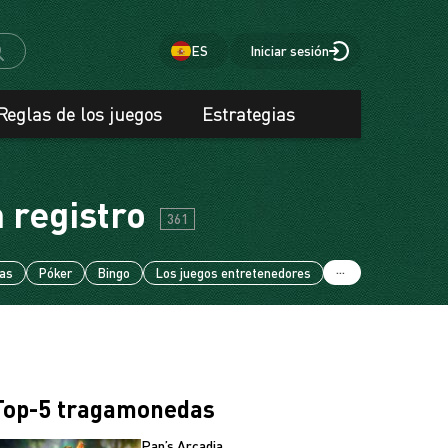
ES
Iniciar sesión
Reglas de los juegos
Estrategias
 registro
361
tas
Póker
Bingo
Los juegos entretenedores
Cartas de Scratch
Top-5 tragamonedas
Pan’s Arcadia