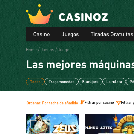
Casino
Juegos
Tiradas Gratuitas
Home
Juegos
Juegos
Las mejores máquinas 
Todos
Tragamonedas
Blackjack
La ruleta
Pó
Filtrar por casino
Filtrar
Ordenar: Por fecha de añadido