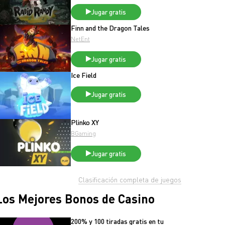
Jugar gratis
Finn and the Dragon Tales
NetEnt
Jugar gratis
Ice Field
Jugar gratis
Plinko XY
BGaming
Jugar gratis
Clasificación completa de juegos
Los Mejores Bonos de Casino
200% y 100 tiradas gratis en tu