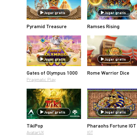
Jugar gratis
Jugar gratis
Pyramid Treasure
Ramses Rising
Jugar gratis
Jugar gratis
Gates of Olympus 1000
Rome Warrior Dice
Pragmatic Play
Jugar gratis
Jugar gratis
TikiPop
Pharaohs Fortune IGT
AvatarUX
IGT