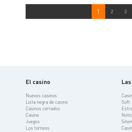
1
2
3
El casino
Las
Nuevos casinos
Casin
Lista negra de casino
Soft
Casinos cerrados
Estra
Casino
Notic
Juegos
Site
Los torneos
Casin