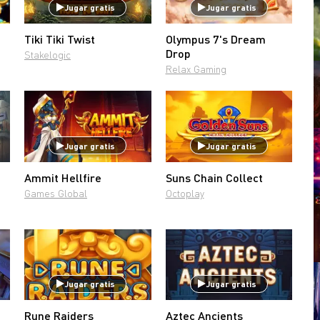
Jugar gratis
Jugar gratis
Tiki Tiki Twist
Olympus 7's Dream
Drop
Stakelogic
Relax Gaming
Jugar gratis
Jugar gratis
Ammit Hellfire
Suns Chain Collect
Games Global
Octoplay
Jugar gratis
Jugar gratis
Rune Raiders
Aztec Ancients