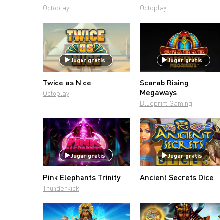
Octoplay
Octoplay
Jugar gratis
Jugar gratis
Twice as Nice
Scarab Rising
Megaways
Octoplay
Blueprint Gaming
Jugar gratis
Jugar gratis
Pink Elephants Trinity
Ancient Secrets Dice
Thunderkick