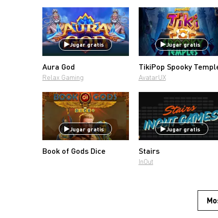
Jugar gratis
Jugar gratis
Aura God
TikiPop Spooky Templ
Relax Gaming
AvatarUX
Jugar gratis
Jugar gratis
Book of Gods Dice
Stairs
InOut
Mo