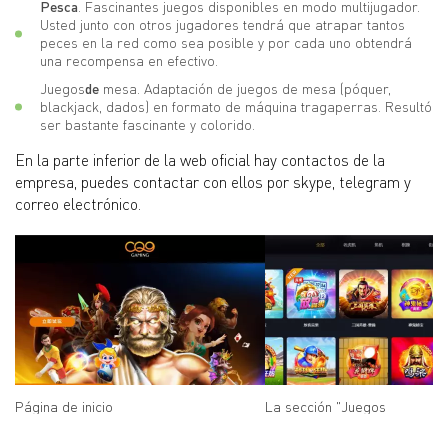
Pesca
. Fascinantes juegos disponibles en modo multijugador.
Usted junto con otros jugadores tendrá que atrapar tantos
peces en la red como sea posible y por cada uno obtendrá
una recompensa en efectivo.
Juegos
de
mesa. Adaptación de juegos de mesa (póquer,
blackjack, dados) en formato de máquina tragaperras. Resultó
ser bastante fascinante y colorido.
En la parte inferior de la web oficial hay contactos de la
empresa, puedes contactar con ellos por skype, telegram y
correo electrónico.
Página de inicio
La sección "Juegos