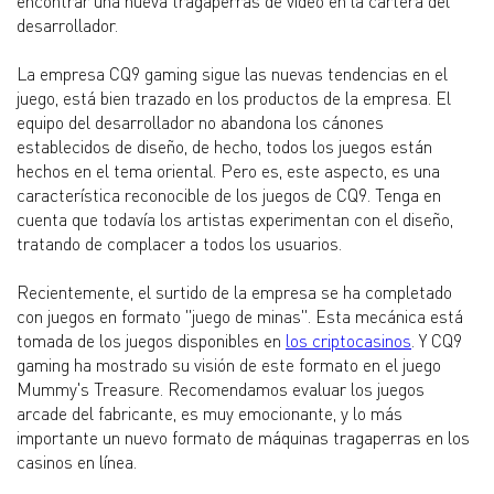
encontrar una nueva tragaperras de vídeo en la cartera del
desarrollador.
La empresa CQ9 gaming sigue las nuevas tendencias en el
juego, está bien trazado en los productos de la empresa. El
equipo del desarrollador no abandona los cánones
establecidos de diseño, de hecho, todos los juegos están
hechos en el tema oriental. Pero es, este aspecto, es una
característica reconocible de los juegos de CQ9. Tenga en
cuenta que todavía los artistas experimentan con el diseño,
tratando de complacer a todos los usuarios.
Recientemente, el surtido de la empresa se ha completado
con juegos en formato "juego de minas". Esta mecánica está
tomada de los juegos disponibles en
los criptocasinos
. Y CQ9
gaming ha mostrado su visión de este formato en el juego
Mummy's Treasure. Recomendamos evaluar los juegos
arcade del fabricante, es muy emocionante, y lo más
importante un nuevo formato de máquinas tragaperras en los
casinos en línea.