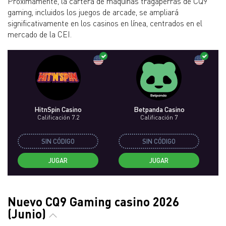
Próximamente, la cartera de máquinas tragaperras de CQ9
gaming, incluidos los juegos de arcade, se ampliará
significativamente en los casinos en línea, centrados en el
mercado de la CEI.
HitnSpin Casino
Betpanda Casino
Calificación 7.2
Calificación 7
SIN CÓDIGO
SIN CÓDIGO
JUGAR
JUGAR
Nuevo CQ9 Gaming casino 2026
(Junio)