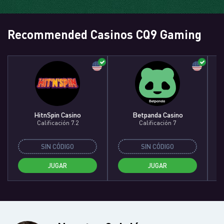
Recommended Casinos CQ9 Gaming
HitnSpin Casino
Betpanda Casino
Calificación 7.2
Calificación 7
SIN CÓDIGO
SIN CÓDIGO
JUGAR
JUGAR