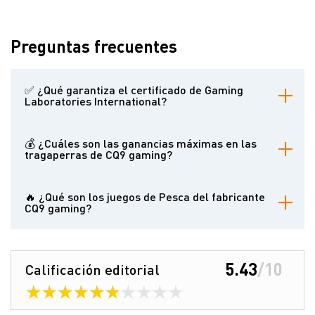
Preguntas frecuentes
✅ ¿Qué garantiza el certificado de Gaming
Laboratories International?
El certificado GLI garantiza que todos los juegos han sido
probados y cumplen las especificaciones establecidas. Así, si un
💰 ¿Cuáles son las ganancias máximas en las
juego tiene un RTP del 96%, será del 96%.
tragaperras de CQ9 gaming?
CQ9 gaming cuenta con una cartera bastante amplia de máquinas
tragaperras. En algunas de ellas, las ganancias máximas pueden
🔥 ¿Qué son los juegos de Pesca del fabricante
alcanzar los X13.000 de la apuesta actual.
CQ9 gaming?
El fabricante CQ9 gaming ha desarrollado un juego en el que los
jugadores tienen que capturar peces con redes. Las redes se
disparan desde un arma parecida a un arpón, y el jugador recibe
5.43
/10
Calificación editorial
una recompensa por cada pez capturado con éxito. Naturalmente,
el disparo también tiene su propio valor nominal.