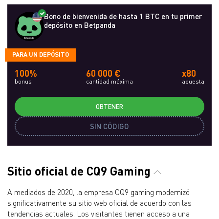
Bono de bienvenida de hasta 1 BTC en tu primer
depósito en Betpanda
PARA UN DEPÓSITO
100%
60 000 €
x80
bonus
cantidad máxima
apuesta
OBTENER
SIN CÓDIGO
Sitio oficial de CQ9 Gaming
A mediados de 2020, la empresa CQ9 gaming modernizó
significativamente su sitio web oficial de acuerdo con las
tendencias actuales. Los visitantes tienen acceso a una