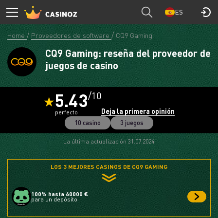
ES
Home
Proveedores de software
CQ9 Gaming
CQ9 Gaming: reseña del proveedor de
juegos de casino
5.43
/10
Deja la primera opinión
perfecto
10 casino
3 juegos
La última actualización 31.07.2024
LOS 3 MEJORES CASINOS DE CQ9 GAMING
100% hasta 60000 €
para un depósito