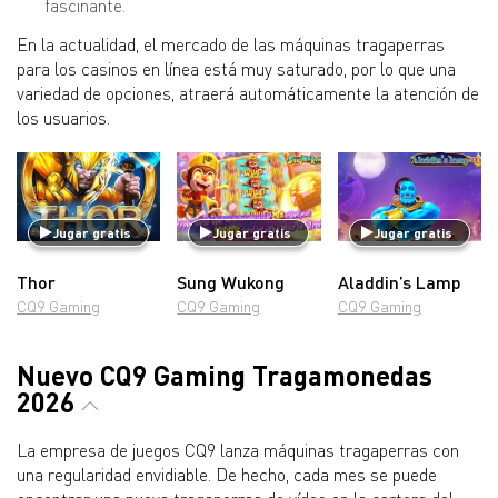
fascinante.
En la actualidad, el mercado de las máquinas tragaperras
para los casinos en línea está muy saturado, por lo que una
variedad de opciones, atraerá automáticamente la atención de
los usuarios.
Jugar gratis
Jugar gratis
Jugar gratis
Thor
Sung Wukong
Aladdin’s Lamp
CQ9 Gaming
CQ9 Gaming
CQ9 Gaming
Nuevo CQ9 Gaming Tragamonedas
2026
La empresa de juegos CQ9 lanza máquinas tragaperras con
una regularidad envidiable. De hecho, cada mes se puede