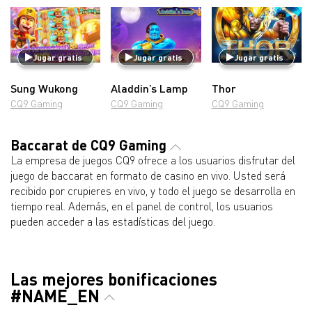
Jugar gratis
Jugar gratis
Jugar gratis
Sung Wukong
Aladdin’s Lamp
Thor
CQ9 Gaming
CQ9 Gaming
CQ9 Gaming
Baccarat de CQ9 Gaming
La empresa de juegos CQ9 ofrece a los usuarios disfrutar del
juego de baccarat en formato de casino en vivo. Usted será
recibido por crupieres en vivo, y todo el juego se desarrolla en
tiempo real. Además, en el panel de control, los usuarios
pueden acceder a las estadísticas del juego.
Las mejores bonificaciones
#NAME_EN