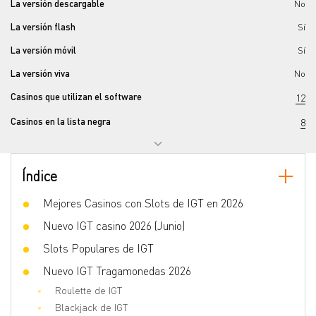
La versión descargable
No
La versión flash
Sí
La versión móvil
Sí
La versión viva
No
Casinos que utilizan el software
12
Casinos en la lista negra
8
Casinos cerrados
1
Jurisdicción
Malta
,
United Kingdom
Índice
Datos de contacto
Mejores Casinos con Slots de IGT en 2026
Nuevo IGT casino 2026 (Junio)
🏠 Dirección postal
6355 South Buffalo Drive Las Vegas, NV
89113-2133 United States
Slots Populares de IGT
Nuevo IGT Tragamonedas 2026
18667778448
Tel.
Norteamérica
Roulette de IGT
Blackjack de IGT