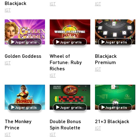
Blackjack
IGT
IGT
IGT
Jugar gratis
Jugar gratis
Jugar gratis
Golden Goddess
Wheel of
Blackjack
Fortune: Ruby
Premium
IGT
Riches
IGT
IGT
Jugar gratis
Jugar gratis
Jugar gratis
The Monkey
Double Bonus
21+3 Blackjack
Prince
Spin Roulette
IGT
IGT
IGT