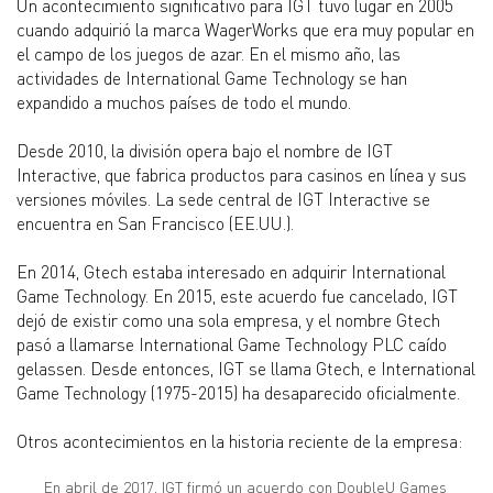
Un acontecimiento significativo para IGT tuvo lugar en 2005
cuando adquirió la marca WagerWorks que era muy popular en
el campo de los juegos de azar. En el mismo año, las
actividades de International Game Technology se han
expandido a muchos países de todo el mundo.
Desde 2010, la división opera bajo el nombre de IGT
Interactive, que fabrica productos para casinos en línea y sus
versiones móviles. La sede central de IGT Interactive se
encuentra en San Francisco (EE.UU.).
En 2014, Gtech estaba interesado en adquirir International
Game Technology. En 2015, este acuerdo fue cancelado, IGT
dejó de existir como una sola empresa, y el nombre Gtech
pasó a llamarse International Game Technology PLC caído
gelassen. Desde entonces, IGT se llama Gtech, e International
Game Technology (1975-2015) ha desaparecido oficialmente.
Otros acontecimientos en la historia reciente de la empresa:
En abril de 2017, IGT firmó un acuerdo con DoubleU Games