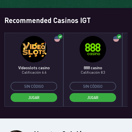
Recommended Casinos IGT
Videoslots сasino
888 casino
Calificación 6.6
Calificación 8.3
SIN CÓDIGO
SIN CÓDIGO
JUGAR
JUGAR