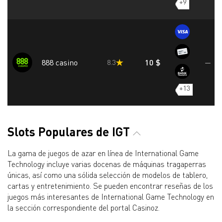
+9
888 casino
10 $
8.3
—
+13
Slots Populares de IGT
La gama de juegos de azar en línea de International Game
Technology incluye varias docenas de máquinas tragaperras
únicas, así como una sólida selección de modelos de tablero,
cartas y entretenimiento. Se pueden encontrar reseñas de los
juegos más interesantes de International Game Technology en
la sección correspondiente del portal Casinoz.