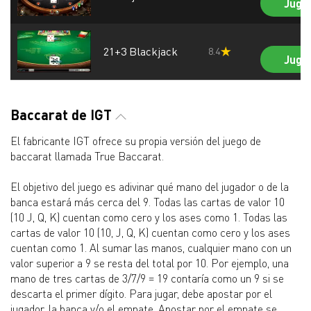
Juga
21+3 Blackjack
8.4
Juga
Baccarat de IGT
El fabricante IGT ofrece su propia versión del juego de
baccarat llamada True Baccarat.
El objetivo del juego es adivinar qué mano del jugador o de la
banca estará más cerca del 9. Todas las cartas de valor 10
(10 J, Q, K) cuentan como cero y los ases como 1. Todas las
cartas de valor 10 (10, J, Q, K) cuentan como cero y los ases
cuentan como 1. Al sumar las manos, cualquier mano con un
valor superior a 9 se resta del total por 10. Por ejemplo, una
mano de tres cartas de 3/7/9 = 19 contaría como un 9 si se
descarta el primer dígito. Para jugar, debe apostar por el
jugador, la banca y/o el empate. Apostar por el empate se