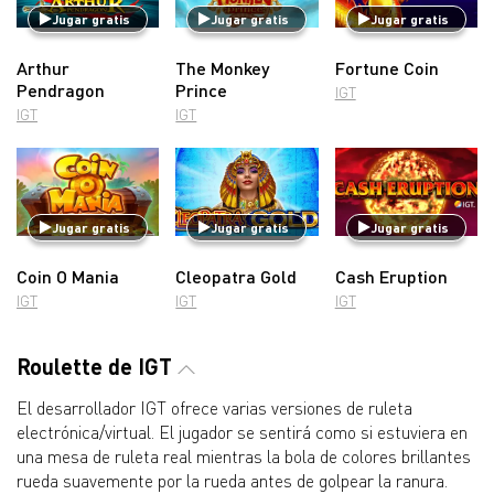
Jugar gratis
Jugar gratis
Jugar gratis
Arthur
The Monkey
Fortune Coin
Pendragon
Prince
IGT
IGT
IGT
Jugar gratis
Jugar gratis
Jugar gratis
Coin O Mania
Cleopatra Gold
Cash Eruption
IGT
IGT
IGT
Roulette de IGT
El desarrollador IGT ofrece varias versiones de ruleta
electrónica/virtual. El jugador se sentirá como si estuviera en
una mesa de ruleta real mientras la bola de colores brillantes
rueda suavemente por la rueda antes de golpear la ranura.