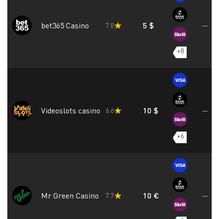
bet365 Casino
5 $
7.0
—
+8
Videoslots сasino
10 $
6.6
—
+6
Mr Green Casino
10 €
7.7
—