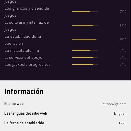
juegos
Los gráficos y diseño de
7/10
juegos
El software y interfaz de
8/10
juegos
La estabilidad de la
9/10
operación
La multiplataforma
7/10
El servicio del apoyo
8/10
Los jackpots progresivos
8/10
Información
El sitio web
https://igt.com
Las lenguas del sitio web
English
La fecha de establecido
1990