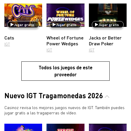
Jugar gratis
Jugar gratis
Jugar gratis
Cats
Wheel of Fortune
Jacks or Better
Power Wedges
Draw Poker
IGT
IGT
IGT
Todos los juegos de este
proveedor
Nuevo IGT Tragamonedas 2026
Casinoz revisa los mejores juegos nuevos de IGT. También puedes
jugar gratis a las tragaperras de vídeo.