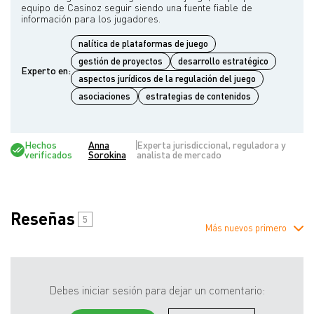
equipo de Casinoz seguir siendo una fuente fiable de
nalítica de plataformas de juego
gestión de proyectos
desarrollo estratégico
Experto en:
aspectos jurídicos de la regulación del juego
asociaciones
estrategias de contenidos
Hechos
Anna
Experta jurisdiccional, reguladora y
verificados
Sorokina
analista de mercado
Reseñas
5
Más nuevos primero
Debes iniciar sesión para dejar un comentario: