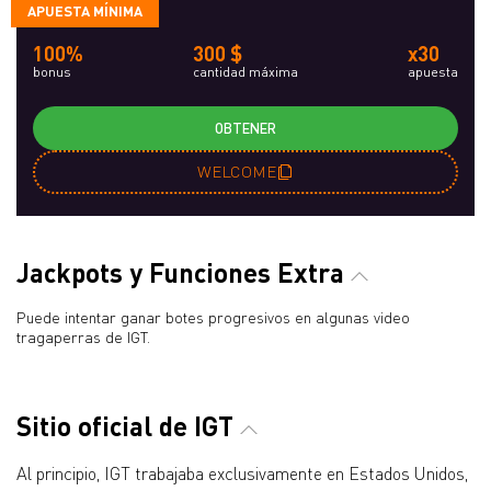
APUESTA MÍNIMA
100%
300 $
x30
bonus
cantidad máxima
apuesta
OBTENER
WELCOME
Jackpots y Funciones Extra
Puede intentar ganar botes progresivos en algunas video
tragaperras de IGT.
Sitio oficial de IGT
Al principio, IGT trabajaba exclusivamente en Estados Unidos,