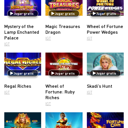
Jugar gratis
Jugar gratis
Jugar gratis
Mystery of the
Magic Treasures
Wheel of Fortune
Lamp Enchanted
Dragon
Power Wedges
Palace
IGT
IGT
IGT
Jugar gratis
Jugar gratis
Jugar gratis
Regal Riches
Wheel of
Skadi’s Hunt
Fortune: Ruby
IGT
IGT
Riches
IGT