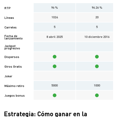
96 %
96.26 %
RTP
1024
20
Líneas
5
5
Carretes
Fecha de
8 abril 2025
10 diciembre 2016
lanzamiento
Jackpot
progresivo
Dispersos
Giros Gratis
Joker
5000
1000
Máximo retiro
Juegos bonus
Estrategia: Cómo ganar en la