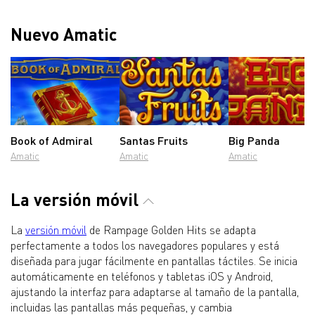
Nuevo Amatic
Book of Admiral
Santas Fruits
Big Panda
Amatic
Amatic
Amatic
La versión móvil
La
versión móvil
de Rampage Golden Hits se adapta
perfectamente a todos los navegadores populares y está
diseñada para jugar fácilmente en pantallas táctiles. Se inicia
automáticamente en teléfonos y tabletas iOS y Android,
ajustando la interfaz para adaptarse al tamaño de la pantalla,
incluidas las pantallas más pequeñas, y cambia