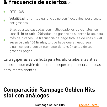
& frecuencia de aciertos
RTP
:
96%.
Volatilidad
: alta - las ganancias no son frecuentes, pero suelen
ser grandes.
Gracias a las cascadas con multiplicadores adicionales, en
unas
5-10 de cada 100
tiradas las ganancias superan la apuesta
más de 5 veces. La frecuencia de pago total es de unas
18-20
veces de cada 100 tiradas
, lo que hace que el juego sea
dinámico, pero con un elemento de tensión antes de los
grandes pagos.
La tragaperras es perfecta para los aficionados a las altas
apuestas que estén dispuestos a esperar ganancias escasas
pero impresionantes.
Comparación Rampage Golden Hits
slot con análogos
Rampage Golden Hits
Ancient Secret