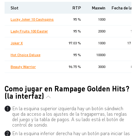
Slot
RTP
Maxwin
Fecha de lan
Lucky Joker 10 Cashspins
95 %
1000
6 
Lady Fruits 100 Easter
95 %
2000
15 
Joker X
97.03 %
1000
17 m
Hot Choice Deluxe
95 %
10000
15 
Beauty Warrior
96.75 %
3000
8 
Como jugar en Rampage Golden Hits?
(la interfaz)
En la esquina superior izquierda hay un botón sándwich
que da acceso a los ajustes de la tragaperras, las reglas
del juego y la tabla de pagos. A su lado está el botón de
control de sonido.
En la esquina inferior derecha hay un botón para iniciar las