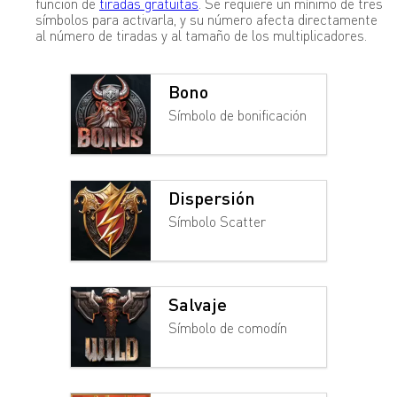
función de
tiradas gratuitas
. Se requiere un mínimo de tres
símbolos para activarla, y su número afecta directamente
al número de tiradas y al tamaño de los multiplicadores.
Bono
Símbolo de bonificación
Dispersión
Símbolo Scatter
Salvaje
Símbolo de comodín