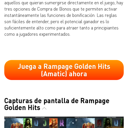
aquellos que quieran sumergirse directamente en el juego, hay
tres opciones de Compra de Bonos que te permiten activar
instantáneamente las funciones de bonificación. Las reglas
son fáciles de entender, pero el potencial ganador es lo
suficientemente alto como para atraer tanto a principiantes
como a jugadores experimentados.
Juega a Rampage Golden Hits
(Amatic) ahora
Capturas de pantalla de Rampage
Golden Hits