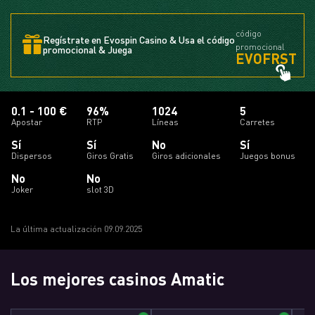
código
Regístrate en Evospin Casino & Usa el código
promocional
promocional & Juega
EVOFRST
0.1 - 100 €
96%
1024
5
Apostar
RTP
Líneas
Carretes
Sí
Sí
No
Sí
Dispersos
Giros Gratis
Giros adicionales
Juegos bonus
No
No
Joker
slot 3D
La última actualización 09.09.2025
Los mejores casinos Amatic