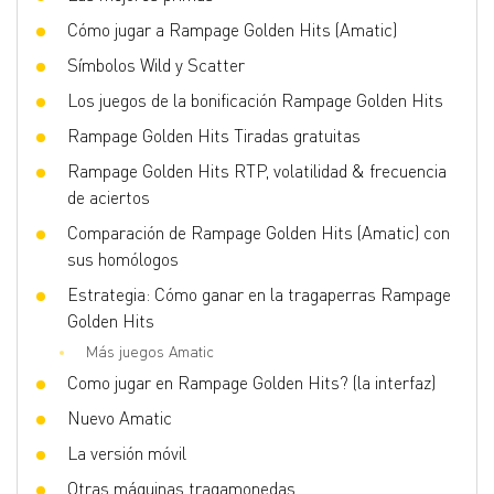
La volatilidad
High
Cómo jugar a Rampage Golden Hits (Amatic)
Slot 3D
Símbolos Wild y Scatter
No
Los juegos de la bonificación Rampage Golden Hits
Respins
No
Rampage Golden Hits Tiradas gratuitas
Free spins
Sí
Rampage Golden Hits RTP, volatilidad & frecuencia
de aciertos
Comparación de Rampage Golden Hits (Amatic) con
sus homólogos
Estrategia: Cómo ganar en la tragaperras Rampage
Golden Hits
Más juegos Amatic
Como jugar en Rampage Golden Hits? (la interfaz)
Nuevo Amatic
La versión móvil
Otras máquinas tragamonedas