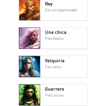
Rey
Con un impermeable
Una chica
Pelo blanco
Valquiria
Con casco
Guerrero
Pelo oscuro