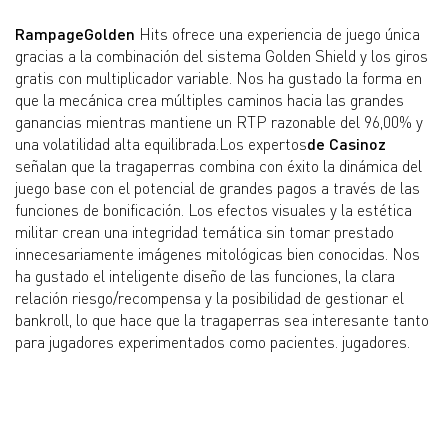
Rampage
Golden
Hits ofrece una experiencia de juego única
gracias a la combinación del sistema Golden Shield y los giros
gratis con multiplicador variable. Nos ha gustado la forma en
que la mecánica crea múltiples caminos hacia las grandes
ganancias mientras mantiene un RTP razonable del 96,00% y
una volatilidad alta equilibrada.Los expertos
de Casinoz
señalan que la tragaperras combina con éxito la dinámica del
juego base con el potencial de grandes pagos a través de las
funciones de bonificación. Los efectos visuales y la estética
militar crean una integridad temática sin tomar prestado
innecesariamente imágenes mitológicas bien conocidas. Nos
ha gustado el inteligente diseño de las funciones, la clara
relación riesgo/recompensa y la posibilidad de gestionar el
bankroll, lo que hace que la tragaperras sea interesante tanto
para jugadores experimentados como pacientes. jugadores.