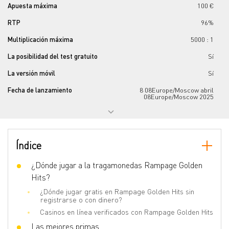
Apuesta máxima
100 €
RTP
96%
Multiplicación máxima
5000 : 1
La posibilidad del test gratuito
Sí
La versión móvil
Sí
Fecha de lanzamiento
8 08Europe/Moscow abril
08Europe/Moscow 2025
Jackpot progresivo
No
El numero de los tambores
5
Índice
El numero de las líneas
1024
Jokers
¿Dónde jugar a la tragamonedas Rampage Golden
No
Hits?
Scatter
Sí
¿Dónde jugar gratis en Rampage Golden Hits sin
Los juegos de bonificación
Free Spins, Bonus Game, Multiplier, Bonus
registrarse o con dinero?
Wheel, Random Multiplier, Buy Feature,
Symbols collection, Bonus symbol, Free
Casinos en línea verificados con Rampage Golden Hits
Spins Multiplier, Scatter symbols, Fixed
Jackpots, Wild
Las mejores primas