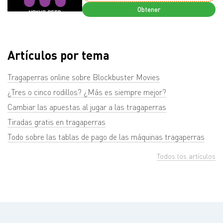
Obtener
Artículos por tema
Tragaperras online sobre Blockbuster Movies
¿Tres o cinco rodillos? ¿Más es siempre mejor?
Cambiar las apuestas al jugar a las tragaperras
Tiradas gratis en tragaperras
Todo sobre las tablas de pago de las máquinas tragaperras
Todos los artículos