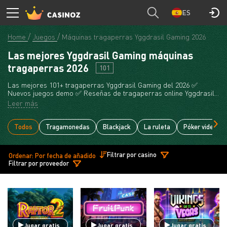
ES
Home
Juegos
Máquinas tragaperras Yggdrasil Gaming 2026
Las mejores Yggdrasil Gaming máquinas
tragaperras 2026
101
Las mejores 101+ tragaperras Yggdrasil Gaming del 2026 ✅
Nuevos juegos demo ✅ Reseñas de tragaperras online Yggdrasil
Gaming ✅ Juega gratis ✅ Sitios oficiales de casinos
Leer más
Todos
Tragamonedas
Blackjack
La ruleta
Póker video
Filtrar por casino
Ordenar: Por fecha de añadido
Filtrar por proveedor
Jugar gratis
Jugar gratis
Jugar gratis