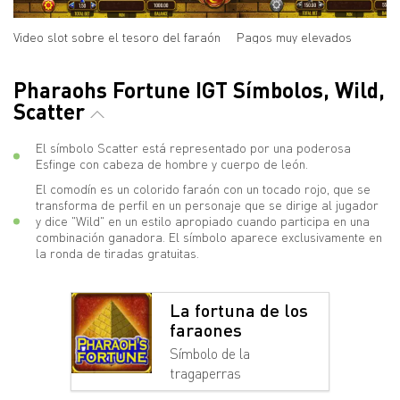
Video slot sobre el tesoro del faraón
Pagos muy elevados
Pharaohs Fortune IGT Símbolos, Wild,
Scatter
El símbolo Scatter está representado por una poderosa
Esfinge con cabeza de hombre y cuerpo de león.
El comodín es un colorido faraón con un tocado rojo, que se
transforma de perfil en un personaje que se dirige al jugador
y dice "Wild" en un estilo apropiado cuando participa en una
combinación ganadora. El símbolo aparece exclusivamente en
la ronda de tiradas gratuitas.
La fortuna de los
faraones
Símbolo de la
tragaperras