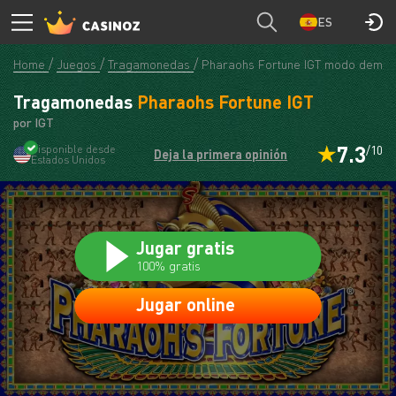
WELCOME
JUGAR
ES
Home
Juegos
Tragamonedas
Pharaohs Fortune IGT modo demo
Tragamonedas
Pharaohs Fortune IGT
por IGT
7.3
Disponible desde
/10
Deja la primera opinión
Estados Unidos
Jugar gratis
100% gratis
Jugar online