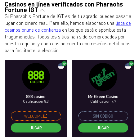
Casinos en línea verificados con Pharaohs
Fortune IGT
Si Pharaoh's Fortune de IGT es de tu agrado, puedes pasar a
jugar con dinero real. Para ello, hemos elaborado una
lista de
casinos online de confianza
en los que está disponible esta
tragamonedas. Todos los sitios han sido comprobados por
nuestro equipo, y cada casino cuenta con reseñas detalladas
para facilitarte la elección.
888 casino
Mr Green Casino
Calificación 8.3
Calificación 7.7
WELCOME
SIN CÓDIGO
JUGAR
JUGAR