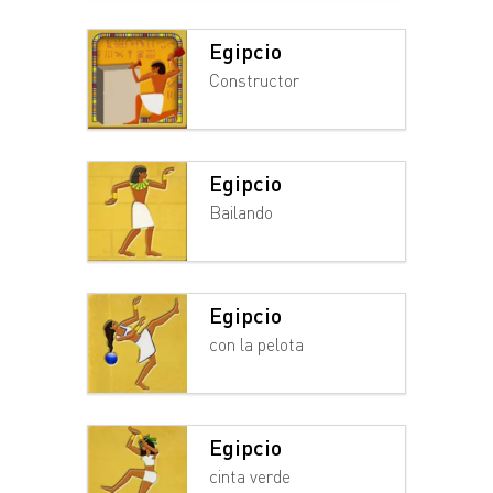
Egipcio
Constructor
Egipcio
Bailando
Egipcio
con la pelota
Egipcio
cinta verde