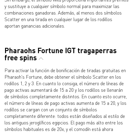
y sustituye a cualquier símbolo normal para maximizar las
combinaciones ganadoras. Además, al menos dos símbolos
Scatter en una tirada en cualquier lugar de los rodillos
aportan ganancias adicionales.
Pharaohs Fortune IGT tragaperras
free spins
Para activar la función de bonificación de tiradas gratuitas en
Pharaoh's Fortune, debe obtener el símbolo Scatter en los
rodillos 1, 2 y 3. En cuanto lo consiga, el número de líneas de
pago activas aumentará de 15 a 20 y los rodillos se llenarán
de símbolos completamente distintos. En cuanto esto ocurre,
el número de líneas de pago activas aumenta de 15 a 20, y los
rodillos se cargan con un conjunto de símbolos
completamente diferente: todos están diseñados al estilo de
los antiguos jeroglíficos egipcios. El pago más alto entre los
símbolos habituales es de 20x, y el comodín está ahora