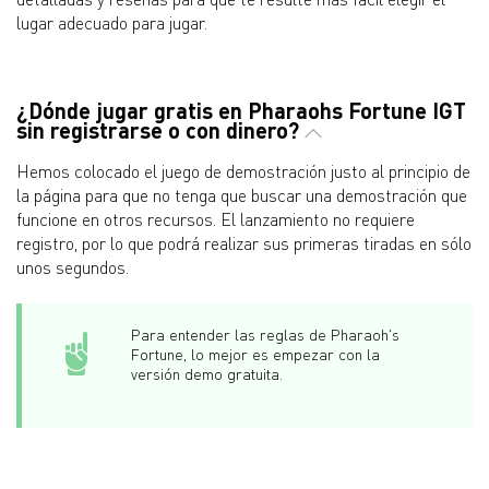
lugar adecuado para jugar.
¿Dónde jugar gratis en Pharaohs Fortune IGT
sin registrarse o con dinero?
Hemos colocado el juego de demostración justo al principio de
la página para que no tenga que buscar una demostración que
funcione en otros recursos. El lanzamiento no requiere
registro, por lo que podrá realizar sus primeras tiradas en sólo
unos segundos.
Para entender las reglas de Pharaoh's
Fortune, lo mejor es empezar con la
versión demo gratuita.