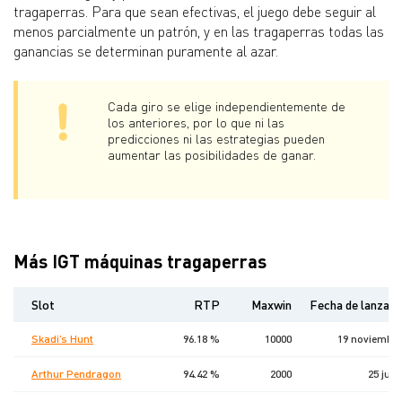
tragaperras. Para que sean efectivas, el juego debe seguir al
menos parcialmente un patrón, y en las tragaperras todas las
ganancias se determinan puramente al azar.
Cada giro se elige independientemente de
los anteriores, por lo que ni las
predicciones ni las estrategias pueden
aumentar las posibilidades de ganar.
Más IGT máquinas tragaperras
Slot
RTP
Maxwin
Fecha de lanzam
Skadi’s Hunt
96.18 %
10000
19 noviembre
Arthur Pendragon
94.42 %
2000
25 juli