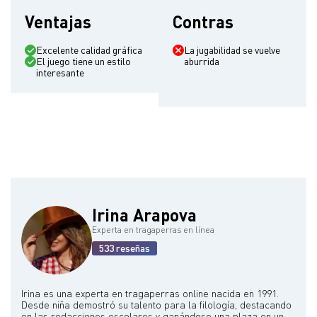
Ventajas
Contras
Excelente calidad gráfica
La jugabilidad se vuelve
El juego tiene un estilo
aburrida
interesante
Irina Arapova
Experta en tragaperras en línea
533 reseñas
Irina es una experta en tragaperras online nacida en 1991.
Desde niña demostró su talento para la filología, destacando
en las redacciones escolares y ganándose una plaza en un