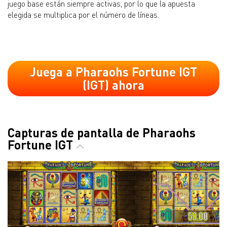
juego base están siempre activas, por lo que la apuesta
elegida se multiplica por el número de líneas.
Juega a Pharaohs Fortune IGT
(IGT) ahora
Capturas de pantalla de Pharaohs
Fortune IGT