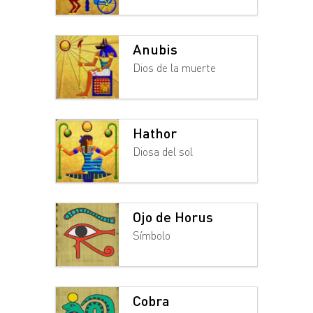
Anubis
Dios de la muerte
Hathor
Diosa del sol
Ojo de Horus
Símbolo
Cobra