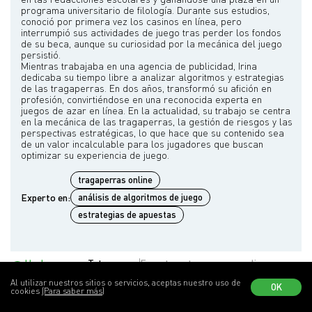
programa universitario de filología. Durante sus estudios,
conoció por primera vez los casinos en línea, pero
interrumpió sus actividades de juego tras perder los fondos
de su beca, aunque su curiosidad por la mecánica del juego
persistió.
Mientras trabajaba en una agencia de publicidad, Irina
dedicaba su tiempo libre a analizar algoritmos y estrategias
de las tragaperras. En dos años, transformó su afición en
profesión, convirtiéndose en una reconocida experta en
juegos de azar en línea. En la actualidad, su trabajo se centra
en la mecánica de las tragaperras, la gestión de riesgos y las
perspectivas estratégicas, lo que hace que su contenido sea
de un valor incalculable para los jugadores que buscan
tragaperras online
Experto en:
análisis de algoritmos de juego
estrategias de apuestas
Hechos
Tatyana
Experta en tragaperras online y
verificados
Yarema
gestora de contenidos
Al utilizar nuestros sitios o servicios, aceptas nuestro uso de
OK
cookies
(Para saber más)