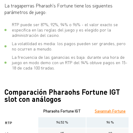
La tragaperras Pharaoh's Fortune tiene los siguientes
parámetros de juego:
RTP puede ser 87%, 92%, 94% o 96% - el valor exacto se
especifica en las reglas del juego y es elegido por la
administración del casino.
La volatilidad es media: los pagos pueden ser grandes, pero
no ocurren a menudo.
La frecuencia de las ganancias es baja: durante una hora de
juego en modo demo con un RTP del 94% obtuve pagos en 15-
18 de cada 100 tiradas.
Comparación Pharaohs Fortune IGT
slot con análogos
Pharaohs Fortune IGT
Savannah Fortune
94.52 %
96 %
RTP