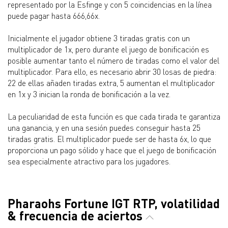
representado por la Esfinge y con 5 coincidencias en la línea
puede pagar hasta 666,66x.
Inicialmente el jugador obtiene 3 tiradas gratis con un
multiplicador de 1x, pero durante el juego de bonificación es
posible aumentar tanto el número de tiradas como el valor del
multiplicador. Para ello, es necesario abrir 30 losas de piedra:
22 de ellas añaden tiradas extra, 5 aumentan el multiplicador
en 1x y 3 inician la ronda de bonificación a la vez.
La peculiaridad de esta función es que cada tirada te garantiza
una ganancia, y en una sesión puedes conseguir hasta 25
tiradas gratis. El multiplicador puede ser de hasta 6x, lo que
proporciona un pago sólido y hace que el juego de bonificación
sea especialmente atractivo para los jugadores.
Pharaohs Fortune IGT RTP, volatilidad
& frecuencia de aciertos