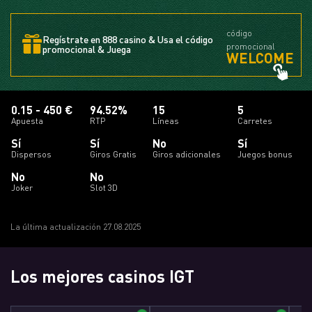
código
Regístrate en 888 casino & Usa el código
promocional
promocional & Juega
WELCOME
0.15 - 450 €
94.52%
15
5
Apuesta
RTP
Líneas
Carretes
Sí
Sí
No
Sí
Dispersos
Giros Gratis
Giros adicionales
Juegos bonus
No
No
Joker
Slot 3D
La última actualización 27.08.2025
Los mejores casinos IGT