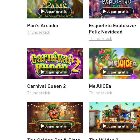
Jugar gratis
Jugar gratis
Pan’s Arcadia
Esqueleto Explosivo:
Feliz Navidead
Thunderkick
Thunderkick
Jugar gratis
Jugar gratis
Carnival Queen 2
MeJUICEa
Thunderkick
Thunderkick
Jugar gratis
Jugar gratis
The Golden Pot & Pints
The Wildos 2