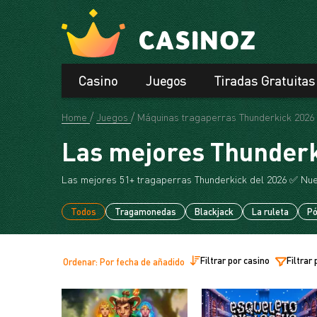
Casino
Juegos
Tiradas Gratuitas
Home
Juegos
Máquinas tragaperras Thunderkick 2026
Las mejores Thunderk
Las mejores 51+ tragaperras Thunderkick del 2026 ✅ Nue
Todos
Tragamonedas
Blackjack
La ruleta
Pó
Filtrar por casino
Filtrar
Ordenar: Por fecha de añadido