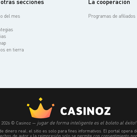
 otras secciones
La cooperación
o del mes
Programas de afiliados
tegias
ias
map
os en tierra
jugar de forma inteligente es el boleto al éxito!
2026 © Casinoz —
e dinero real; el sitio es solo para fines informativos. El portal opera
echos de autor y la reimpresión solo se permite con consentimiento por e