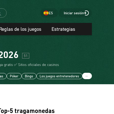
ES
Iniciar sesión
Reglas de los juegos
Estrategias
 2026
51
gratis ✅ Sitios oficiales de casinos
tas
Póker
Bingo
Los juegos entretenedores
Cartas de Scratch
Top-5 tragamonedas