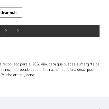
strar más
2
 ha recopilado para el 2026 año, para que puedas sumergirte de
Casinoz ha probado cada máquina, ha hecho una descripción
. Prueba gratis y gana.