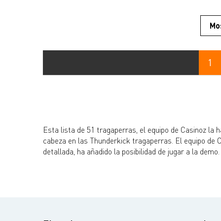
Mo
1
Esta lista de 51 tragaperras, el equipo de Casinoz la
cabeza en las Thunderkick tragaperras. El equipo de 
detallada, ha añadido la posibilidad de jugar a la demo