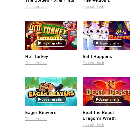
Thunderkick
Thunderkick
Jugar gratis
Jugar gratis
Hot Turkey
Split Happens
Thunderkick
Thunderkick
Jugar gratis
Jugar gratis
Eager Beavers
Beat the Beast:
Dragon's Wrath
Thunderkick
Thunderkick