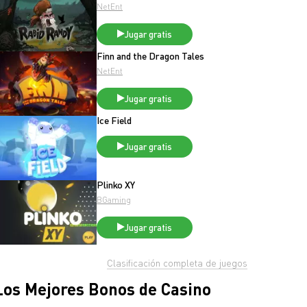
NetEnt
Jugar gratis
Finn and the Dragon Tales
NetEnt
Jugar gratis
Ice Field
Jugar gratis
Plinko XY
BGaming
Jugar gratis
Clasificación completa de juegos
Los Mejores Bonos de Casino