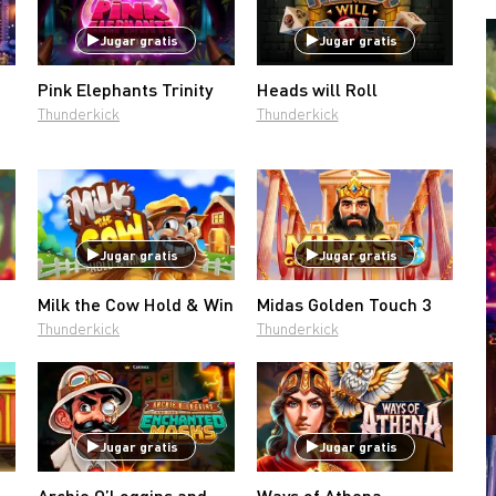
Jugar gratis
Jugar gratis
Pink Elephants Trinity
Heads will Roll
Thunderkick
Thunderkick
Jugar gratis
Jugar gratis
Milk the Cow Hold & Win
Midas Golden Touch 3
Thunderkick
Thunderkick
Jugar gratis
Jugar gratis
Archie O’Loggins and
Ways of Athena