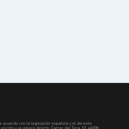
 de acuerdo con la legislación española y el derecho
scrito y un enlace directo. Carrer del Túria, 53, 46008