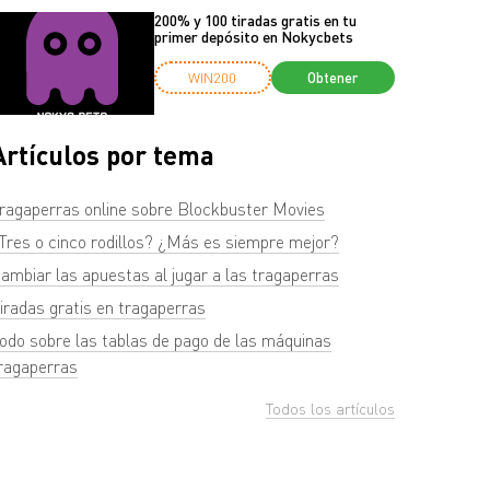
200% y 100 tiradas gratis en tu
primer depósito en Nokycbets
WIN200
Obtener
Artículos por tema
ragaperras online sobre Blockbuster Movies
Tres o cinco rodillos? ¿Más es siempre mejor?
ambiar las apuestas al jugar a las tragaperras
iradas gratis en tragaperras
odo sobre las tablas de pago de las máquinas
ragaperras
Todos los artículos