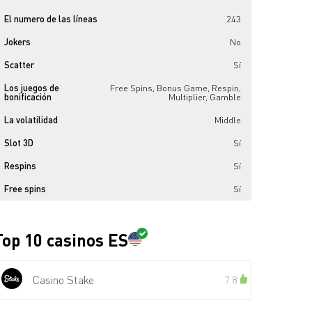
El numero de las líneas
243
Jokers
No
Scatter
Sí
Los juegos de
Free Spins, Bonus Game, Respin,
bonificación
Multiplier, Gamble
La volatilidad
Middle
Slot 3D
Sí
Respins
Sí
Free spins
Sí
Top 10 casinos ES
Casino Stake
7.8