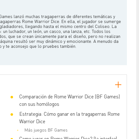
 Games lanzó muchas tragaperras de diferentes temáticas y
ragaperras Rome Warrior Dice. En ella, el jugador se sumerge
 gladiadores, llegando hasta el mismo centro del Coliseo. La
 un luchador, un león, un casco, una lanza, etc. Todos los
os, que se crean únicamente para el diseño, pero no realizan
a máquina resultó ser muy dinámico y emocionante. A menudo da
 y te aconsejo que lo pruebes también.
Comparación de Rome Warrior Dice (BF Games)
con sus homólogos
Estrategia: Cómo ganar en la tragaperras Rome
Warrior Dice
Más juegos BF Games
Como jugar en Rome Warrior Dice? (la interfaz)