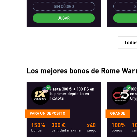
SIN CÓDIGO
S
JUGAR
Todos
Los mejores bonos de Rome Warr
Hasta 300 € + 100 FS en
100
tu primer depósito en
en 
1xSlots
Cry
PARA UN DEPÓSITO
GRANDE
150%
300 €
x40
100%
1
bonus
cantidad máxima
juego
bonus
ca