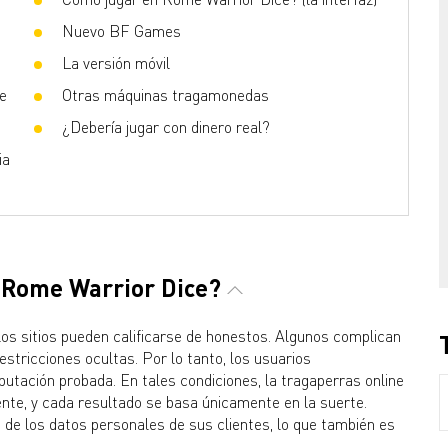
Nuevo BF Games
La versión móvil
ce
Otras máquinas tragamonedas
¿Debería jugar con dinero real?
 Rome Warrior Dice?
los sitios pueden calificarse de honestos. Algunos complican
stricciones ocultas. Por lo tanto, los usuarios
utación probada. En tales condiciones, la tragaperras online
e, y cada resultado se basa únicamente en la suerte.
de los datos personales de sus clientes, lo que también es