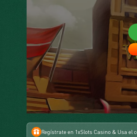
Regístrate en 1xSlots Casino & Usa el