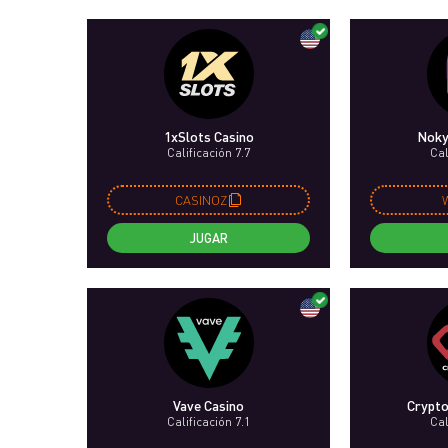
1xSlots Casino
Noky
Calificación 7.7
Cal
CASINOZ
JUGAR
Vave Casino
Crypt
Calificación 7.1
Cal