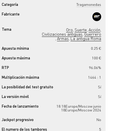
Categoría
Tragamonedas
Fabricante
Tema
Oro
Suerte
Acción
,
,
,
Civilizaciones antiguas
Guerrero
,
Armas
La antigua Roma
,
,
Apuesta mínima
0.25 €
Apuesta máxima
100 €
RTP
96.06%
Multiplicación máxima
1464 : 1
La posibilidad del test gratuito
Sí
La versión móvil
Sí
Fecha de lanzamiento
18 18Europe/Moscow junio
18Europe/Moscow 2024
Jackpot progresivo
No
El numero de los tambores
5