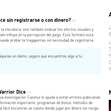
ce sin registrarse o con dinero?
¿
 la mecánica, sino también evaluar los efectos visuales y
B
én influye en la percepción del juego. Este formato está
uede probar la tragaperras sin necesidad de registrarse.
¿
T
t
áquinas en demo, seguro que encuentras algo a tu
C
t
Warrior Dice
a investigación. Casinoz le ayuda a evitar errores publicando
 información importante: programas de bonos, métodos de
rá fácil encontrar un casino donde jugar por dinero sin riesgo.