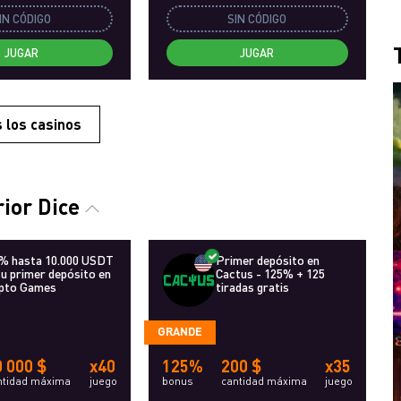
IN CÓDIGO
SIN CÓDIGO
JUGAR
JUGAR
 los casinos
ior Dice
% hasta 10.000 USDT
Primer depósito en
su primer depósito en
Cactus - 125% + 125
pto Games
tiradas gratis
GRANDE
0 000 $
x40
125%
200 $
x35
ntidad máxima
juego
bonus
cantidad máxima
juego