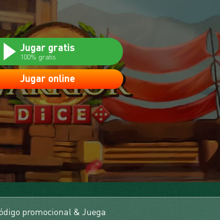
Jugar gratis
100% gratis
Jugar online
 código promocional & Juega