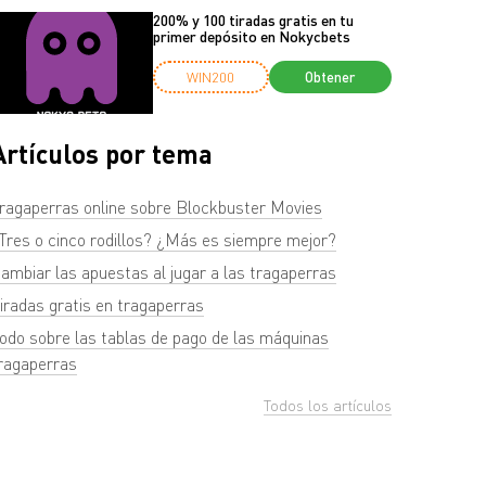
200% y 100 tiradas gratis en tu
primer depósito en Nokycbets
WIN200
Obtener
Artículos por tema
ragaperras online sobre Blockbuster Movies
Tres o cinco rodillos? ¿Más es siempre mejor?
ambiar las apuestas al jugar a las tragaperras
iradas gratis en tragaperras
odo sobre las tablas de pago de las máquinas
ragaperras
Todos los artículos