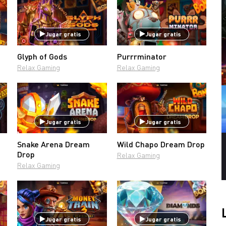
Jugar gratis
Jugar gratis
Glyph of Gods
Purrrminator
Relax Gaming
Relax Gaming
Jugar gratis
Jugar gratis
Snake Arena Dream
Wild Chapo Dream Drop
Drop
Relax Gaming
Relax Gaming
Jugar gratis
Jugar gratis