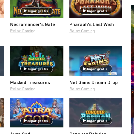
Jugar gratis
Jugar gratis
Necromancer's Gate
Pharaoh's Last Wish
Relax Gaming
Relax Gaming
Jugar gratis
Jugar gratis
Masked Treasures
Net Gains Dream Drop
Relax Gaming
Relax Gaming
Jugar gratis
Jugar gratis
Aura God
Conquer Babylon