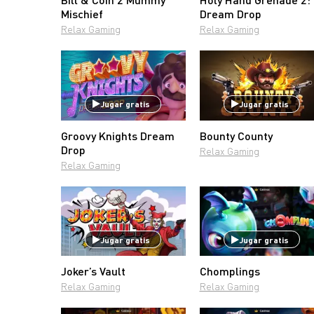
Mischief
Dream Drop
Relax Gaming
Relax Gaming
Jugar gratis
Jugar gratis
Groovy Knights Dream
Bounty County
Drop
Relax Gaming
Relax Gaming
Jugar gratis
Jugar gratis
Joker’s Vault
Chomplings
Relax Gaming
Relax Gaming