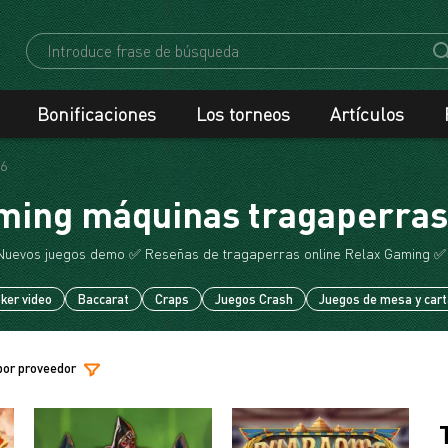
Bonificaciones
Los torneos
Artículos
26
ming máquinas tragaperras
uevos juegos demo ✅ Reseñas de tragaperras online Relax Gaming ✅ Ju
ker video
Baccarat
Craps
Juegos Crash
Juegos de mesa y car
 por proveedor