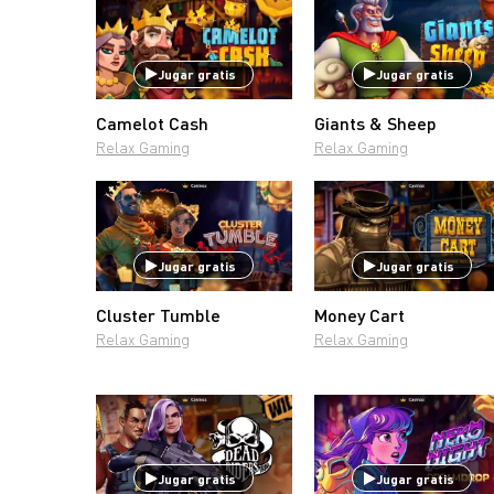
Jugar gratis
Jugar gratis
Camelot Cash
Giants & Sheep
Relax Gaming
Relax Gaming
Jugar gratis
Jugar gratis
Cluster Tumble
Money Cart
Relax Gaming
Relax Gaming
Jugar gratis
Jugar gratis