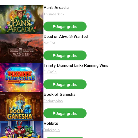
Pan’s Arcadia
Thunderkick
Jugar gratis
Dead or Alive 3: Wanted
NetEnt
Jugar gratis
Trinity Diamond Link: Running Wins
FuGaSo
Jugar gratis
Book of Ganesha
Endorphina
Jugar gratis
Robbits
Quickspin