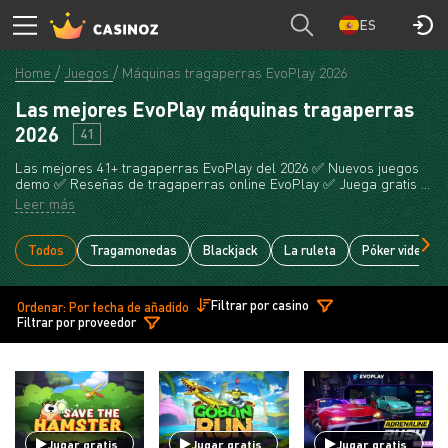
ES
Home
Juegos
Máquinas tragaperras EvoPlay 2026
Las mejores EvoPlay máquinas tragaperras
2026
41
Las mejores 41+ tragaperras EvoPlay del 2026 ✅ Nuevos juegos
demo ✅ Reseñas de tragaperras online EvoPlay ✅ Juega gratis ✅
Sitios oficiales de casinos
Leer más
Todos
Tragamonedas
Blackjack
La ruleta
Póker video
Filtrar por casino
Ordenar: Por fecha de añadido
Filtrar por proveedor
Jugar gratis
Jugar gratis
Jugar gratis