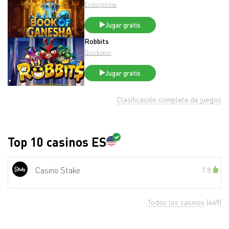
Endorphina
Jugar gratis
Robbits
Quickspin
Jugar gratis
Clasificación completa de juegos
Top 10 casinos ES
Casino Stake
7.8
Todos los casinos
(469)