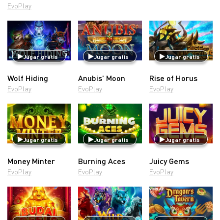
EvoPlay
Jugar gratis
Jugar gratis
Jugar gratis
Wolf Hiding
Anubis' Moon
Rise of Horus
EvoPlay
EvoPlay
EvoPlay
Jugar gratis
Jugar gratis
Jugar gratis
Money Minter
Burning Aces
Juicy Gems
EvoPlay
EvoPlay
EvoPlay