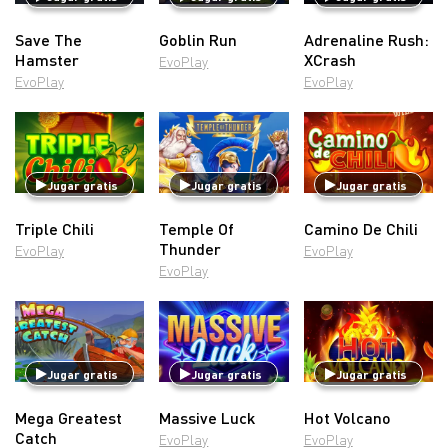
Save The
Goblin Run
Adrenaline Rush:
Hamster
XCrash
EvoPlay
EvoPlay
EvoPlay
Jugar gratis
Jugar gratis
Jugar gratis
Triple Chili
Temple Of
Camino De Chili
Thunder
EvoPlay
EvoPlay
EvoPlay
Jugar gratis
Jugar gratis
Jugar gratis
Mega Greatest
Massive Luck
Hot Volcano
Catch
EvoPlay
EvoPlay