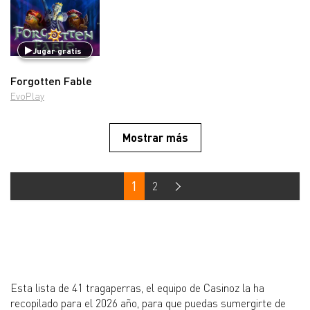
Jugar gratis
Forgotten Fable
EvoPlay
Mostrar más
1
2
Esta lista de 41 tragaperras, el equipo de Casinoz la ha
recopilado para el 2026 año, para que puedas sumergirte de