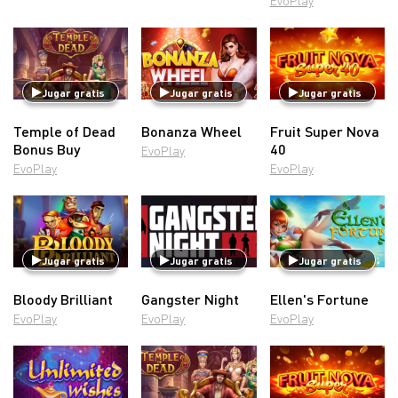
EvoPlay
Jugar gratis
Jugar gratis
Jugar gratis
Temple of Dead
Bonanza Wheel
Fruit Super Nova
Bonus Buy
40
EvoPlay
EvoPlay
EvoPlay
Jugar gratis
Jugar gratis
Jugar gratis
Bloody Brilliant
Gangster Night
Ellen's Fortune
EvoPlay
EvoPlay
EvoPlay