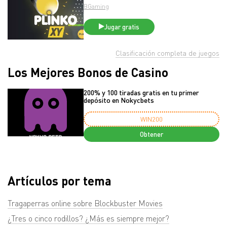
BGaming
Jugar gratis
Clasificación completa de juegos
Los Mejores Bonos de Casino
200% y 100 tiradas gratis en tu primer
depósito en Nokycbets
WIN200
Obtener
Artículos por tema
Tragaperras online sobre Blockbuster Movies
¿Tres o cinco rodillos? ¿Más es siempre mejor?