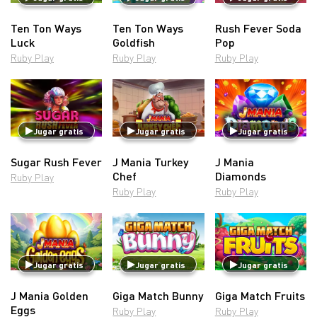
Ten Ton Ways
Ten Ton Ways
Rush Fever Soda
Luck
Goldfish
Pop
Ruby Play
Ruby Play
Ruby Play
Jugar gratis
Jugar gratis
Jugar gratis
Sugar Rush Fever
J Mania Turkey
J Mania
Chef
Diamonds
Ruby Play
Ruby Play
Ruby Play
Jugar gratis
Jugar gratis
Jugar gratis
J Mania Golden
Giga Match Bunny
Giga Match Fruits
Eggs
Ruby Play
Ruby Play