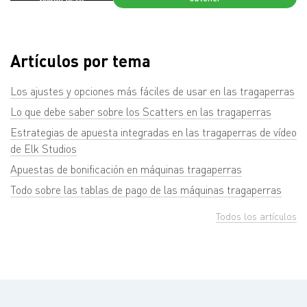
Artículos por tema
Los ajustes y opciones más fáciles de usar en las tragaperras
Lo que debe saber sobre los Scatters en las tragaperras
Estrategias de apuesta integradas en las tragaperras de vídeo
de Elk Studios
Apuestas de bonificación en máquinas tragaperras
Todo sobre las tablas de pago de las máquinas tragaperras
Todos los artículos