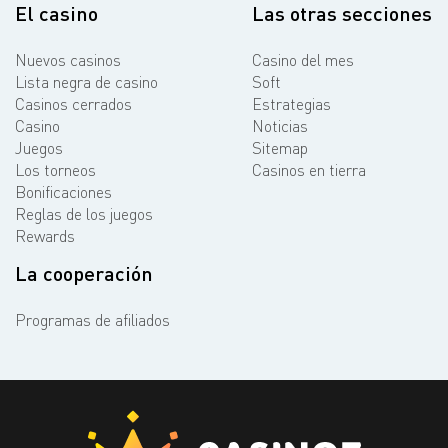
El casino
Las otras secciones
Nuevos casinos
Casino del mes
Lista negra de casino
Soft
Casinos cerrados
Estrategias
Casino
Noticias
Juegos
Sitemap
Los torneos
Casinos en tierra
Bonificaciones
Reglas de los juegos
Rewards
La cooperación
Programas de afiliados