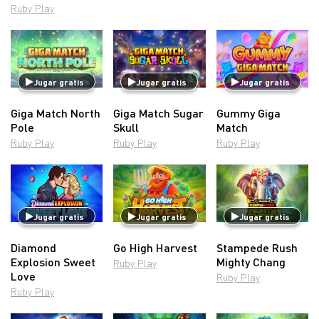
Ruby Play
Jugar gratis
Jugar gratis
Jugar gratis
Giga Match North
Giga Match Sugar
Gummy Giga
Pole
Skull
Match
Ruby Play
Ruby Play
Ruby Play
Jugar gratis
Jugar gratis
Jugar gratis
Diamond
Go High Harvest
Stampede Rush
Explosion Sweet
Mighty Chang
Ruby Play
Love
Ruby Play
Ruby Play