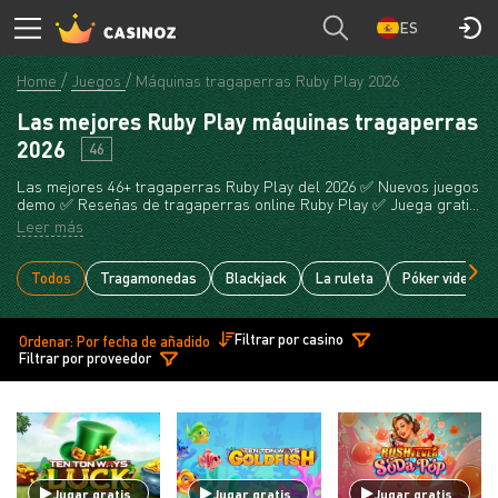
ES
Home
Juegos
Máquinas tragaperras Ruby Play 2026
Las mejores Ruby Play máquinas tragaperras
2026
46
Las mejores 46+ tragaperras Ruby Play del 2026 ✅ Nuevos juegos
demo ✅ Reseñas de tragaperras online Ruby Play ✅ Juega gratis
✅ Sitios oficiales de casinos
Leer más
Todos
Tragamonedas
Blackjack
La ruleta
Póker video
Filtrar por casino
Ordenar: Por fecha de añadido
Filtrar por proveedor
Jugar gratis
Jugar gratis
Jugar gratis