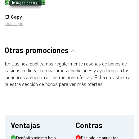
Jugar gratis
El Capy
Quickspin
Otras promociones
En Casinoz, publicamos regularmente reseñas de bonos de
casinos en línea, comparamos condiciones y ayudamos a los
jugadores a encontrar las mejores ofertas. Echa un vistazo a
nuestra sección de bonos para ver más ofertas.
Ventajas
Contras
Depósito mínimo bajo
Periodo de apuestas