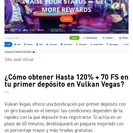
Sitio web oficial
¿Cómo obtener Hasta 120% + 70 FS en
tu primer depósito en Vulkan Vegas?
Vulkan Vegas ofrece una bonificación por primer depósito con
un giro basado en el tiempo: las condiciones dependen de la
rapidez con la que deposite tras registrarse. Si actúa en un
plazo de 60 minutos, desbloqueará un paquete mejorado con
un porcentaje mayor y más tiradas gratuitas.