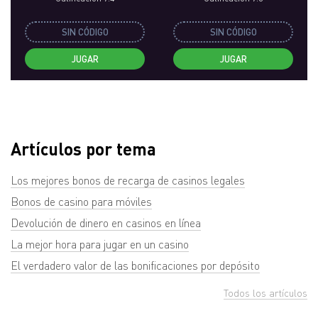
SIN CÓDIGO
SIN CÓDIGO
JUGAR
JUGAR
Artículos por tema
Los mejores bonos de recarga de casinos legales
Bonos de casino para móviles
Devolución de dinero en casinos en línea
La mejor hora para jugar en un casino
El verdadero valor de las bonificaciones por depósito
Todos los artículos