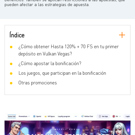
pueden afectar a las estrategias de apuesta.
Índice
¿Cómo obtener Hasta 120% + 70 FS en tu primer
depósito en Vulkan Vegas?
¿Cómo apostar la bonificación?
Los juegos, que participan en la bonificación
Otras promociones