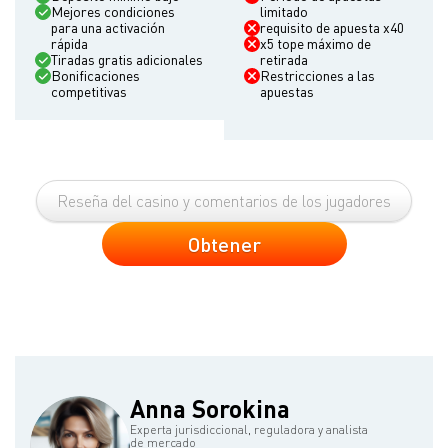
Mejores condiciones
limitado
para una activación
requisito de apuesta x40
rápida
x5 tope máximo de
Tiradas gratis adicionales
retirada
Bonificaciones
Restricciones a las
competitivas
apuestas
Reseña del casino y comentarios de los jugadores
Obtener
Anna Sorokina
Experta jurisdiccional, reguladora y analista
de mercado