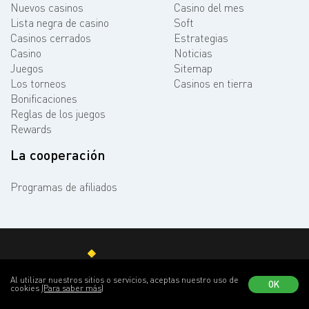
Nuevos casinos
Casino del mes
Lista negra de casino
Soft
Casinos cerrados
Estrategias
Casino
Noticias
Juegos
Sitemap
Los torneos
Casinos en tierra
Bonificaciones
Reglas de los juegos
Rewards
La cooperación
Programas de afiliados
Al utilizar nuestros sitios o servicios, aceptas nuestro uso de
OK
cookies
(Para saber más)