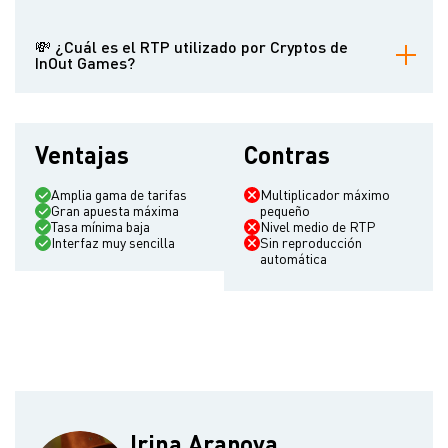
200
💸 ¿Cuál es el RTP utilizado por Cryptos de
InOut Games?
95%
Ventajas
Contras
Amplia gama de tarifas
Multiplicador máximo
Gran apuesta máxima
pequeño
Tasa mínima baja
Nivel medio de RTP
Interfaz muy sencilla
Sin reproducción
automática
Irina Arapova