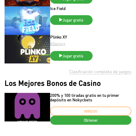
Ice Field
Jugar gratis
Plinko XY
BGaming
Jugar gratis
Clasificación completa de juegos
Los Mejores Bonos de Casino
200% y 100 tiradas gratis en tu primer
depósito en Nokycbets
WIN200
Obtener