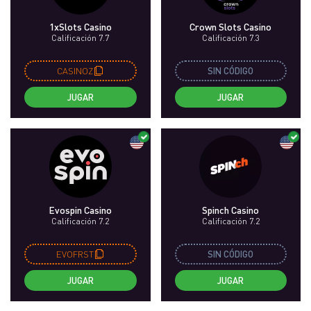
1xSlots Casino
Crown Slots Casino
Calificación 7.7
Calificación 7.3
CASINOZ
SIN CÓDIGO
JUGAR
JUGAR
Evospin Casino
Spinch Casino
Calificación 7.2
Calificación 7.2
EVOFRST
SIN CÓDIGO
JUGAR
JUGAR