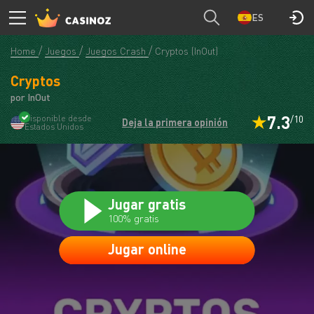
CASINOZ
JUGAR
ES
Home
Juegos
Juegos Crash
Cryptos (InOut)
Cryptos
por InOut
7.3
Disponible desde
/10
Deja la primera opinión
Estados Unidos
Jugar gratis
100% gratis
Jugar online