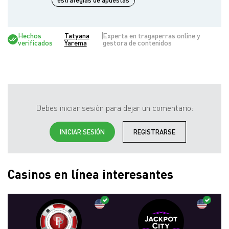
Hechos
Tatyana
Experta en tragaperras online y
verificados
Yarema
gestora de contenidos
Debes iniciar sesión para dejar un comentario:
INICIAR SESIÓN
REGISTRARSE
Casinos en línea interesantes