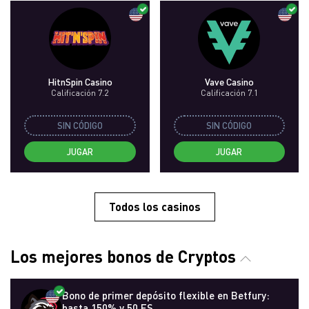
HitnSpin Casino
Vave Casino
Calificación 7.2
Calificación 7.1
SIN CÓDIGO
SIN CÓDIGO
JUGAR
JUGAR
Todos los casinos
Los mejores bonos de Cryptos
Bono de primer depósito flexible en Betfury:
hasta 150% y 50 FS