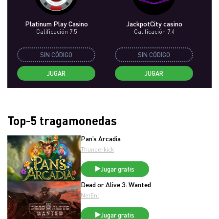
Platinum Play Casino
JackpotCity casino
Calificación 7.5
Calificación 7.4
SIN CÓDIGO
SIN CÓDIGO
JUGAR
JUGAR
Top-5 tragamonedas
Pan’s Arcadia
Thunderkick
Jugar gratis
Dead or Alive 3: Wanted
NetEnt
Jugar gratis