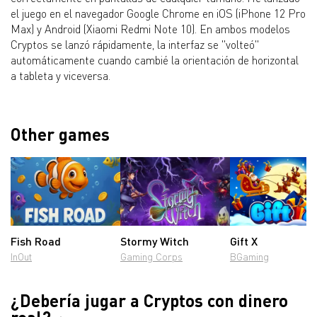
el juego en el navegador Google Chrome en iOS (iPhone 12 Pro
Max) y Android (Xiaomi Redmi Note 10). En ambos modelos
Cryptos se lanzó rápidamente, la interfaz se "volteó"
automáticamente cuando cambié la orientación de horizontal
a tableta y viceversa.
Other games
Fish Road
Stormy Witch
Gift X
InOut
Gaming Corps
BGaming
¿Debería jugar a Cryptos con dinero