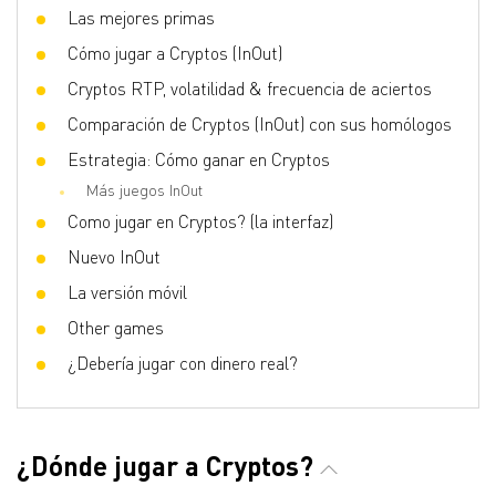
Las mejores primas
Cómo jugar a Cryptos (InOut)
Cryptos RTP, volatilidad & frecuencia de aciertos
Comparación de Cryptos (InOut) con sus homólogos
Estrategia: Cómo ganar en Cryptos
Más juegos InOut
Como jugar en Cryptos? (la interfaz)
Nuevo InOut
La versión móvil
Other games
¿Debería jugar con dinero real?
¿Dónde jugar a Cryptos?