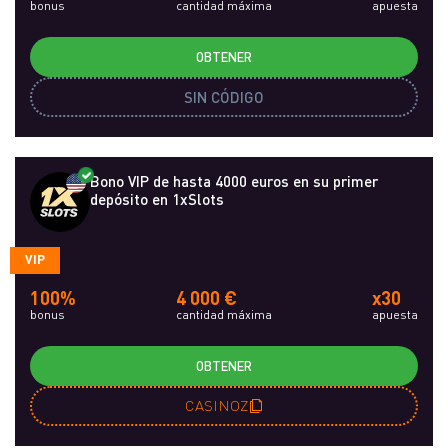
bonus
cantidad máxima
apuesta
OBTENER
SIN CÓDIGO
Bono VIP de hasta 4000 euros en su primer
depósito en 1xSlots
VIP
100%
4 000 €
x30
bonus
cantidad máxima
apuesta
OBTENER
CASINOZ