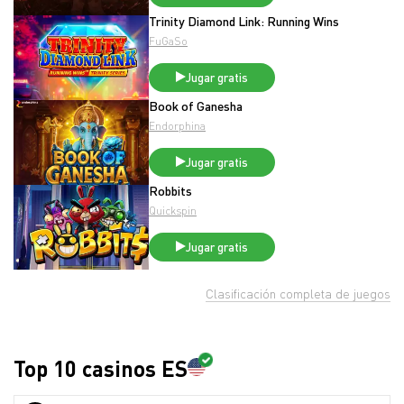
Trinity Diamond Link: Running Wins
FuGaSo
Jugar gratis
Book of Ganesha
Endorphina
Jugar gratis
Robbits
Quickspin
Jugar gratis
Clasificación completa de juegos
Top 10 casinos ES