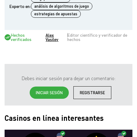
Experto en:
análisis de algoritmos de juego
estrategias de apuestas
Hechos
Alex
Editor científico y verificador de
verificados
Vasilev
hechos
Debes iniciar sesión para dejar un comentario:
INICIAR SESIÓN
REGISTRARSE
Casinos en línea interesantes