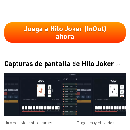
Juega a Hilo Joker (InOut)
ahora
Capturas de pantalla de Hilo Joker
Un video slot sobre cartas
Pagos muy elevados