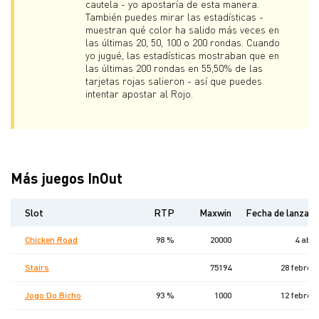
cautela - yo apostaría de esta manera.
También puedes mirar las estadísticas -
muestran qué color ha salido más veces en
las últimas 20, 50, 100 o 200 rondas. Cuando
yo jugué, las estadísticas mostraban que en
las últimas 200 rondas en 55,50% de las
tarjetas rojas salieron - así que puedes
intentar apostar al Rojo.
Más juegos InOut
Slot
RTP
Maxwin
Fecha de lanzam
Chicken Road
98 %
20000
4 abri
Stairs
75194
28 febrer
Jogo Do Bicho
93 %
1000
12 febrer