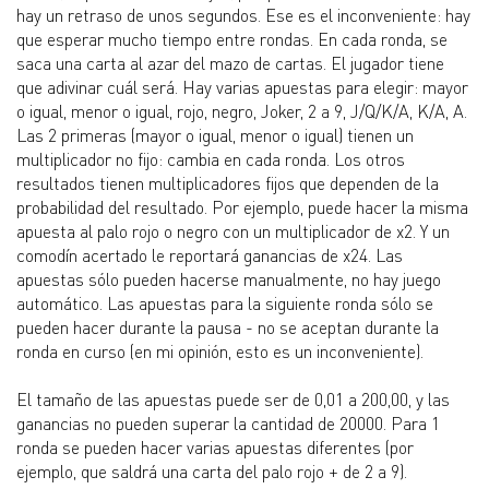
hay un retraso de unos segundos. Ese es el inconveniente: hay
que esperar mucho tiempo entre rondas. En cada ronda, se
saca una carta al azar del mazo de cartas. El jugador tiene
que adivinar cuál será. Hay varias apuestas para elegir: mayor
o igual, menor o igual, rojo, negro, Joker, 2 a 9, J/Q/K/A, K/A, A.
Las 2 primeras (mayor o igual, menor o igual) tienen un
multiplicador no fijo: cambia en cada ronda. Los otros
resultados tienen multiplicadores fijos que dependen de la
probabilidad del resultado. Por ejemplo, puede hacer la misma
apuesta al palo rojo o negro con un multiplicador de x2. Y un
comodín acertado le reportará ganancias de x24. Las
apuestas sólo pueden hacerse manualmente, no hay juego
automático. Las apuestas para la siguiente ronda sólo se
pueden hacer durante la pausa - no se aceptan durante la
ronda en curso (en mi opinión, esto es un inconveniente).
El tamaño de las apuestas puede ser de 0,01 a 200,00, y las
ganancias no pueden superar la cantidad de 20000. Para 1
ronda se pueden hacer varias apuestas diferentes (por
ejemplo, que saldrá una carta del palo rojo + de 2 a 9).