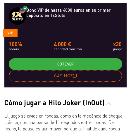
Bono VIP de hasta 4000 euros en su primer
depósito en 1xSlots
VIP
100%
4 000 €
x30
bonus
cantidad máxima
juego
OBTENER
CASINOZ
Cómo jugar a Hilo Joker (InOut)
El juego se divide en rondas, como en la mecánica de choque
clásica, con una pausa de 11 segundos entre rondas. De
hecho, la pausa es aún mayor, porque al final de cada ronda