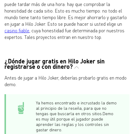
puede tardar más de una hora: hay que comprobar la
honestidad de cada sitio. Esto es mucho tiempo: no todo el
mundo tiene tanto tiempo libre. Es mejor ahorrarlo y gastarlo
en jugar a Hilo Joker. Esto se puede hacer si usted elige un
casino fiable
, cuya honestidad fue determinada por nuestros
expertos. Tales proyectos entran en nuestro top.
¿Dónde jugar gratis en Hilo Joker sin
registrarse o con dinero?
Antes de jugar a Hilo Joker, deberías probarlo gratis en modo
demo.
Ya hemos encontrado e incrustado la demo
al principio de la reseña, para que no
tengas que buscarla en otros sitios.Demo
es muy útil porque el jugador puede
aprender las reglas y los controles sin
gastar dinero.