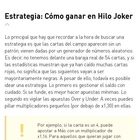
Estrategia: Cómo ganar en Hilo Joker
Lo principal que hay que recordar a la hora de buscar una
estrategia es que las cartas del campo aparecen sin un
patrón, vienen dadas por un generador de números aleatorios.
Es decir, no tenemos delante una baraja real de 54 cartas, y si
las estadísticas muestran que ya han caído muchas cartas
rojas, no significa que las siguientes vayan a ser
mayoritariamente negras. A pesar de ello, todavía es posible
idear una estrategia. Lo primero es gestionar el saldo con
cuidado. Si se funde, es mejor hacer apuestas mínimas. Lo
segundo es vigilar las apuestas Over y Under. A veces puedes
pillar multiplicadores pequeños (por debajo de x1,30) en ellas.
Por ejemplo, si la carta es un 4, puede
apostar a Más con un multiplicador de
x1,16. Para aquellos que quieran jugar con