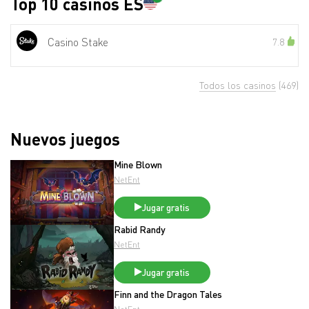
Top 10 casinos ES
Casino Stake
7.8
Todos los casinos
(469)
Nuevos juegos
Mine Blown
NetEnt
Jugar gratis
Rabid Randy
NetEnt
Jugar gratis
Finn and the Dragon Tales