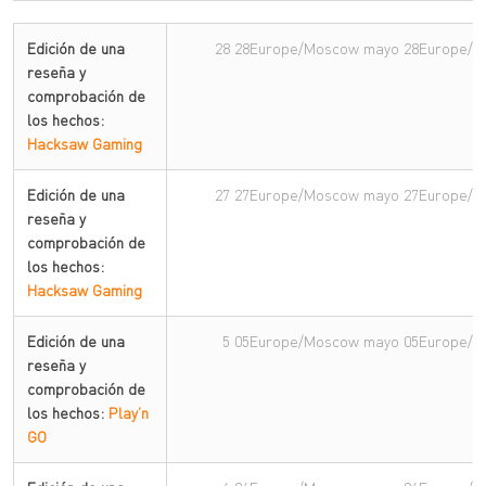
Edición de una
28 28Europe/Moscow mayo 28Europe/M
reseña y
comprobación de
los hechos:
Hacksaw Gaming
Edición de una
27 27Europe/Moscow mayo 27Europe/M
reseña y
comprobación de
los hechos:
Hacksaw Gaming
Edición de una
5 05Europe/Moscow mayo 05Europe/M
reseña y
comprobación de
los hechos:
Play’n
GO