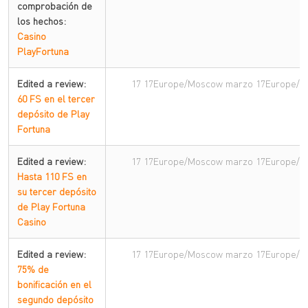
comprobación de
los hechos:
Casino
PlayFortuna
Edited a review:
17 17Europe/Moscow marzo 17Europe/M
60 FS en el tercer
depósito de Play
Fortuna
Edited a review:
17 17Europe/Moscow marzo 17Europe/M
Hasta 110 FS en
su tercer depósito
de Play Fortuna
Casino
Edited a review:
17 17Europe/Moscow marzo 17Europe/M
75% de
bonificación en el
segundo depósito