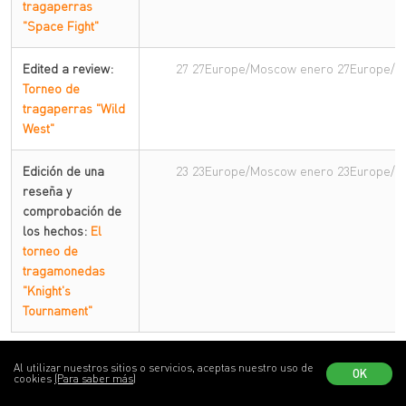
tragaperras
"Space Fight"
Edited a review:
27 27Europe/Moscow enero 27Europe/M
Torneo de
tragaperras "Wild
West"
Edición de una
23 23Europe/Moscow enero 23Europe/M
reseña y
comprobación de
los hechos:
El
torneo de
tragamonedas
"Knight's
Tournament"
Al utilizar nuestros sitios o servicios, aceptas nuestro uso de
OK
cookies
(Para saber más)