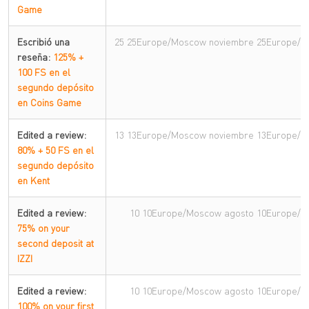
Game
Escribió una
25 25Europe/Moscow noviembre 25Europe/M
reseña:
125% +
100 FS en el
segundo depósito
en Coins Game
Edited a review:
13 13Europe/Moscow noviembre 13Europe/M
80% + 50 FS en el
segundo depósito
en Kent
Edited a review:
10 10Europe/Moscow agosto 10Europe/M
75% on your
second deposit at
IZZI
Edited a review:
10 10Europe/Moscow agosto 10Europe/M
100% on your first