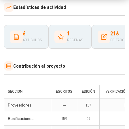
Estadísticas de actividad
6
1
216
ARTÍCULOS
RESEÑAS
EDITADOS
Contribución al proyecto
SECCIÓN
ESCRITOS
EDICIÓN
VERIFICACIÓN
Proveedores
—
137
13
Bonificaciones
159
27
—