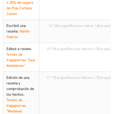
o 25% de seguro
de Play Fortuna
Casino
Escribió una
16 16Europe/Moscow marzo 16Europe/M
reseña:
Martin
Stalros
Edited a review:
19 19Europe/Moscow febrero 19Europe/M
Torneo de
tragaperras "Sea
Adventures"
Edición de una
17 17Europe/Moscow febrero 17Europe/M
reseña y
comprobación de
los hechos:
Torneo de
tragaperras
"Medieval