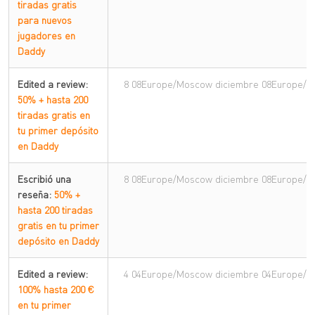
tiradas gratis
para nuevos
jugadores en
Daddy
Edited a review:
8 08Europe/Moscow diciembre 08Europe/M
50% + hasta 200
tiradas gratis en
tu primer depósito
en Daddy
Escribió una
8 08Europe/Moscow diciembre 08Europe/M
reseña:
50% +
hasta 200 tiradas
gratis en tu primer
depósito en Daddy
Edited a review:
4 04Europe/Moscow diciembre 04Europe/M
100% hasta 200 €
en tu primer