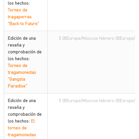
los hechos:
Torneo de
tragaperras
"Back to Future"
Edición de una
5 05Europe/Moscow febrero 05Europe/M
reseña y
comprobación de
los hechos:
Torneo de
tragamonedas
"Gangsta
Paradise"
Edición de una
5 05Europe/Moscow febrero 05Europe/M
reseña y
comprobación de
los hechos:
El
torneo de
tragamonedas