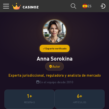
ES
Experto verificado
Anna Sorokina
Autor
Experta jurisdiccional, reguladora y analista de mercado
En el equipo desde 2010
1+
6+
RESEÑAS
ARTÍCULOS