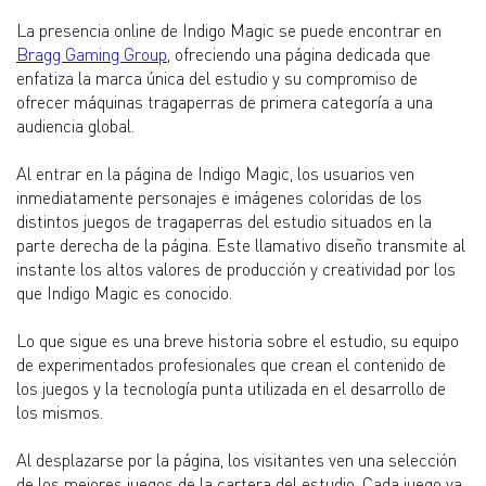
La presencia online de Indigo Magic se puede encontrar en
Bragg Gaming Group
, ofreciendo una página dedicada que
enfatiza la marca única del estudio y su compromiso de
ofrecer máquinas tragaperras de primera categoría a una
audiencia global.
Al entrar en la página de Indigo Magic, los usuarios ven
inmediatamente personajes e imágenes coloridas de los
distintos juegos de tragaperras del estudio situados en la
parte derecha de la página. Este llamativo diseño transmite al
instante los altos valores de producción y creatividad por los
que Indigo Magic es conocido.
Lo que sigue es una breve historia sobre el estudio, su equipo
de experimentados profesionales que crean el contenido de
los juegos y la tecnología punta utilizada en el desarrollo de
los mismos.
Al desplazarse por la página, los visitantes ven una selección
de los mejores juegos de la cartera del estudio. Cada juego va