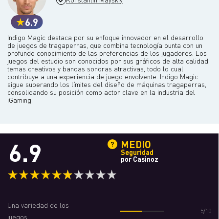
6.9
Indigo Magic destaca por su enfoque innovador en el desarrollo
de juegos de tragaperras, que combina tecnología punta con un
profundo conocimiento de las preferencias de los jugadores. Los
juegos del estudio son conocidos por sus gráficos de alta calidad,
temas creativos y bandas sonoras atractivas, todo lo cual
contribuye a una experiencia de juego envolvente. Indigo Magic
sigue superando los límites del diseño de máquinas tragaperras,
consolidando su posición como actor clave en la industria del
iGaming.
6.9
MEDIO
Seguridad
por Casinoz
Una variedad de los
5/10
juegos