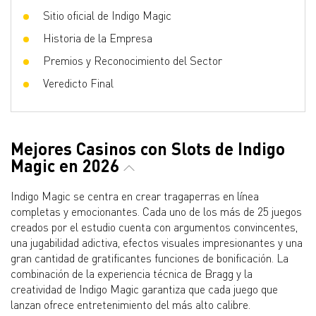
Sitio oficial de Indigo Magic
Historia de la Empresa
Premios y Reconocimiento del Sector
Veredicto Final
Mejores Casinos con Slots de Indigo
Magic en 2026
Indigo Magic se centra en crear tragaperras en línea
completas y emocionantes. Cada uno de los más de 25 juegos
creados por el estudio cuenta con argumentos convincentes,
una jugabilidad adictiva, efectos visuales impresionantes y una
gran cantidad de gratificantes funciones de bonificación. La
combinación de la experiencia técnica de Bragg y la
creatividad de Indigo Magic garantiza que cada juego que
lanzan ofrece entretenimiento del más alto calibre.