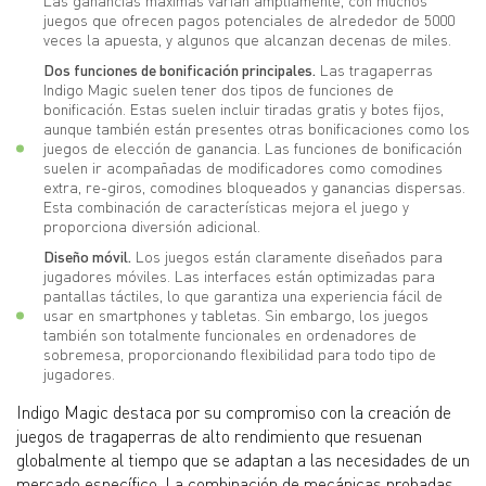
Las ganancias máximas varían ampliamente, con muchos
juegos que ofrecen pagos potenciales de alrededor de 5000
veces la apuesta, y algunos que alcanzan decenas de miles.
Dos funciones de bonificación principales.
Las tragaperras
Indigo Magic suelen tener dos tipos de funciones de
bonificación. Estas suelen incluir tiradas gratis y botes fijos,
aunque también están presentes otras bonificaciones como los
juegos de elección de ganancia. Las funciones de bonificación
suelen ir acompañadas de modificadores como comodines
extra, re-giros, comodines bloqueados y ganancias dispersas.
Esta combinación de características mejora el juego y
proporciona diversión adicional.
Diseño móvil.
Los juegos están claramente diseñados para
jugadores móviles. Las interfaces están optimizadas para
pantallas táctiles, lo que garantiza una experiencia fácil de
usar en smartphones y tabletas. Sin embargo, los juegos
también son totalmente funcionales en ordenadores de
sobremesa, proporcionando flexibilidad para todo tipo de
jugadores.
Indigo Magic destaca por su compromiso con la creación de
juegos de tragaperras de alto rendimiento que resuenan
globalmente al tiempo que se adaptan a las necesidades de un
mercado específico. La combinación de mecánicas probadas