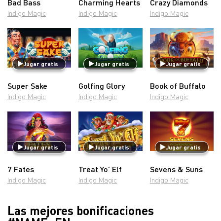
Bad Bass
Charming Hearts
Crazy Diamonds
Indigo Magic
Indigo Magic
Indigo Magic
Jugar gratis
Jugar gratis
Jugar gratis
Super Sake
Golfing Glory
Book of Buffalo
Indigo Magic
Indigo Magic
Indigo Magic
Jugar gratis
Jugar gratis
Jugar gratis
7 Fates
Treat Yo' Elf
Sevens & Suns
Indigo Magic
Indigo Magic
Indigo Magic
Las mejores bonificaciones