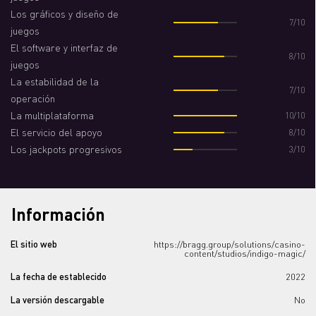
Los gráficos y diseño de
7/10
juegos
El software y interfaz de
8/10
juegos
La estabilidad de la
7/10
operación
La multiplataforma
10/10
El servicio del apoyo
8/10
Los jackpots progresivos
3/10
Información
El sitio web
https://bragg.group/solutions/casino-
content/studios/indigo-magic/
La fecha de establecido
2022
La versión descargable
No