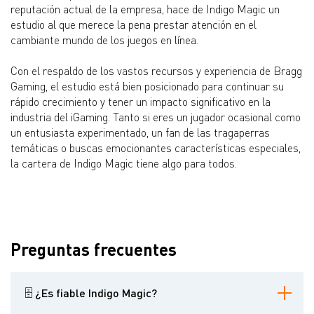
reputación actual de la empresa, hace de Indigo Magic un
estudio al que merece la pena prestar atención en el
cambiante mundo de los juegos en línea.
Con el respaldo de los vastos recursos y experiencia de Bragg
Gaming, el estudio está bien posicionado para continuar su
rápido crecimiento y tener un impacto significativo en la
industria del iGaming. Tanto si eres un jugador ocasional como
un entusiasta experimentado, un fan de las tragaperras
temáticas o buscas emocionantes características especiales,
la cartera de Indigo Magic tiene algo para todos.
Preguntas frecuentes
🗄 ¿Es fiable Indigo Magic?