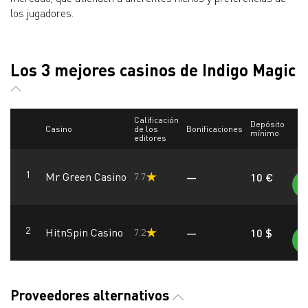
los jugadores.
Los 3 mejores casinos de Indigo Magic
Calificación
Depósito
Casino
de los
Bonificaciones
mínimo
editores
Mr Green Casino
7.7
—
10 €
HitnSpin Casino
7.2
—
10 $
Proveedores alternativos