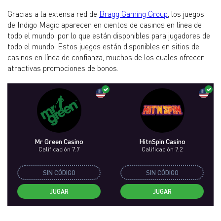
Gracias a la extensa red de
Bragg Gaming Group
, los juegos
de Indigo Magic aparecen en cientos de casinos en línea de
todo el mundo, por lo que están disponibles para jugadores de
todo el mundo. Estos juegos están disponibles en sitios de
casinos en línea de confianza, muchos de los cuales ofrecen
atractivas promociones de bonos.
Mr Green Casino
HitnSpin Casino
Calificación 7.7
Calificación 7.2
SIN CÓDIGO
SIN CÓDIGO
JUGAR
JUGAR