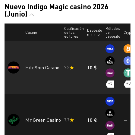
Nuevo Indigo Magic casino 2026
(Junio)
Calificación
Métodos
Depósito
Casino
de los
de
Crypto
mínimo
editores
depósito
HitnSpin Casino
10 $
7.2
+5
+8
Mr Green Casino
10 €
7.7
—