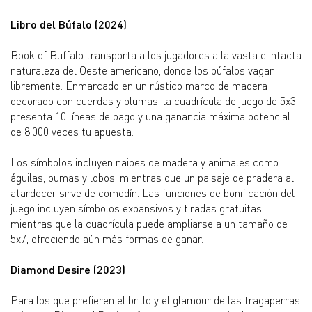
Libro del Búfalo (2024)
Book of Buffalo transporta a los jugadores a la vasta e intacta
naturaleza del Oeste americano, donde los búfalos vagan
libremente. Enmarcado en un rústico marco de madera
decorado con cuerdas y plumas, la cuadrícula de juego de 5x3
presenta 10 líneas de pago y una ganancia máxima potencial
de 8.000 veces tu apuesta.
Los símbolos incluyen naipes de madera y animales como
águilas, pumas y lobos, mientras que un paisaje de pradera al
atardecer sirve de comodín. Las funciones de bonificación del
juego incluyen símbolos expansivos y tiradas gratuitas,
mientras que la cuadrícula puede ampliarse a un tamaño de
5x7, ofreciendo aún más formas de ganar.
Diamond Desire (2023)
Para los que prefieren el brillo y el glamour de las tragaperras