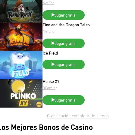
NetEnt
Jugar gratis
Finn and the Dragon Tales
NetEnt
Jugar gratis
Ice Field
Jugar gratis
Plinko XY
BGaming
Jugar gratis
Clasificación completa de juegos
Los Mejores Bonos de Casino