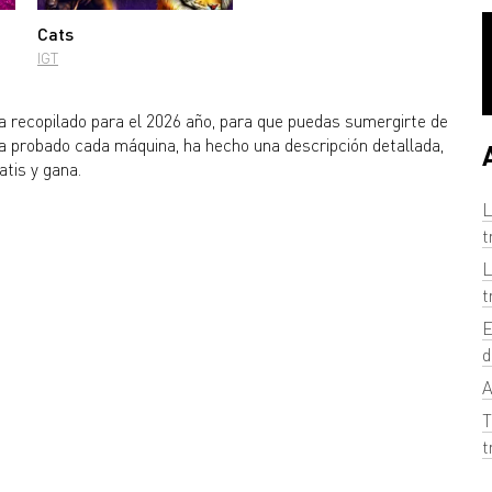
Cats
IGT
 ha recopilado para el 2026 año, para que puedas sumergirte de
ha probado cada máquina, ha hecho una descripción detallada,
atis y gana.
L
t
L
t
E
d
A
T
t