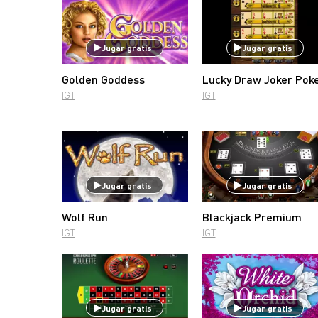
Jugar gratis
Jugar gratis
Golden Goddess
Lucky Draw Joker Pok
IGT
IGT
Jugar gratis
Jugar gratis
Wolf Run
Blackjack Premium
IGT
IGT
Jugar gratis
Jugar gratis