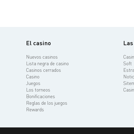
El casino
Las
Nuevos casinos
Casin
Lista negra de casino
Soft
Casinos cerrados
Estra
Casino
Notic
Juegos
Site
Los torneos
Casin
Bonificaciones
Reglas de los juegos
Rewards