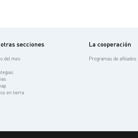
 otras secciones
La cooperación
o del mes
Programas de afiliados
tegias
ias
map
os en tierra