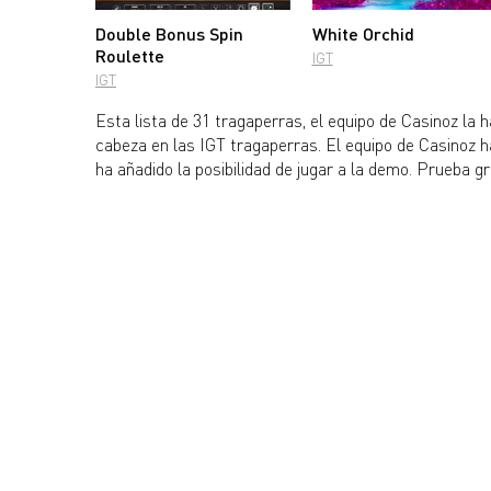
Double Bonus Spin
White Orchid
Roulette
IGT
IGT
Esta lista de 31 tragaperras, el equipo de Casinoz la
cabeza en las IGT tragaperras. El equipo de Casinoz 
ha añadido la posibilidad de jugar a la demo. Prueba gr