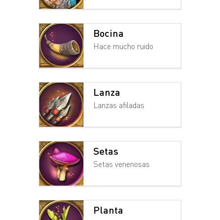
Bocina
Hace mucho ruido
Lanza
Lanzas afiladas
Setas
Setas venenosas
Planta