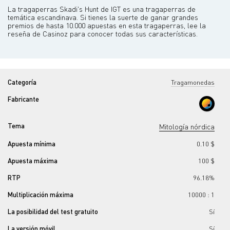
La tragaperras Skadi's Hunt de IGT es una tragaperras de
temática escandinava. Si tienes la suerte de ganar grandes
premios de hasta 10.000 apuestas en esta tragaperras, lee la
reseña de Casinoz para conocer todas sus características.
Categoría
Tragamonedas
Fabricante
Tema
Mitología nórdica
Apuesta mínima
0.10 $
Apuesta máxima
100 $
RTP
96.18%
Multiplicación máxima
10000 : 1
La posibilidad del test gratuito
Sí
La versión móvil
Sí