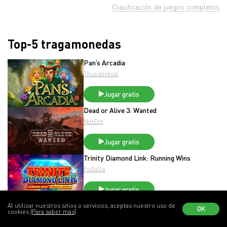
Clasificación de juegos completos
Top-5 tragamonedas
Pan’s Arcadia
Thunderkick
Jugar gratis
Dead or Alive 3: Wanted
NetEnt
Jugar gratis
Trinity Diamond Link: Running Wins
FuGaSo
Jugar gratis
Book of Ganesha
Al utilizar nuestros sitios o servicios, aceptas nuestro uso de
OK
cookies
(Para saber más)
Endorphina