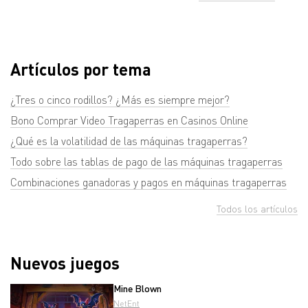
Artículos por tema
¿Tres o cinco rodillos? ¿Más es siempre mejor?
Bono Comprar Video Tragaperras en Casinos Online
¿Qué es la volatilidad de las máquinas tragaperras?
Todo sobre las tablas de pago de las máquinas tragaperras
Combinaciones ganadoras y pagos en máquinas tragaperras
Todos los artículos
Nuevos juegos
Mine Blown
NetEnt