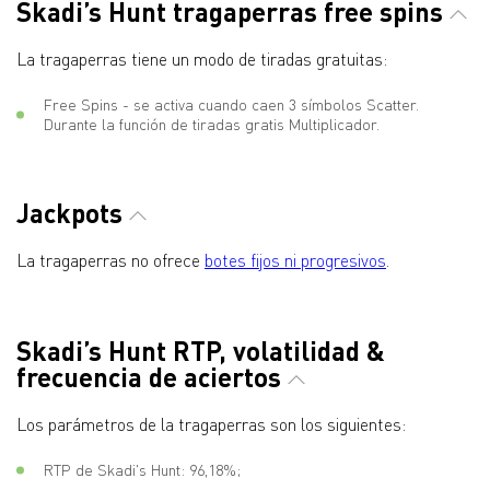
Skadi’s Hunt tragaperras free spins
La tragaperras tiene un modo de tiradas gratuitas:
Free Spins - se activa cuando caen 3 símbolos Scatter.
Durante la función de tiradas gratis Multiplicador.
Jackpots
La tragaperras no ofrece
botes fijos ni progresivos
.
Skadi’s Hunt RTP, volatilidad &
frecuencia de aciertos
Los parámetros de la tragaperras son los siguientes:
RTP de Skadi's Hunt: 96,18%;