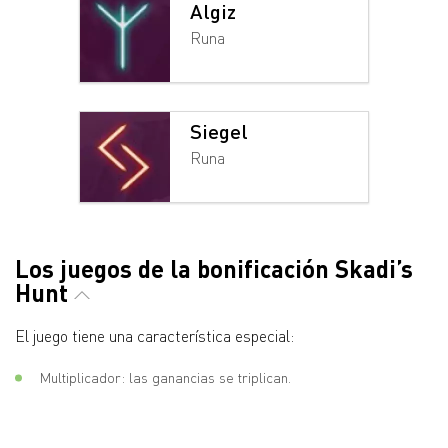
Algiz
Runa
Siegel
Runa
Los juegos de la bonificación Skadi’s
Hunt
El juego tiene una característica especial:
Multiplicador: las ganancias se triplican.