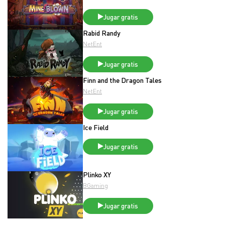
Jugar gratis
Rabid Randy
NetEnt
Jugar gratis
Finn and the Dragon Tales
NetEnt
Jugar gratis
Ice Field
Jugar gratis
Plinko XY
BGaming
Jugar gratis