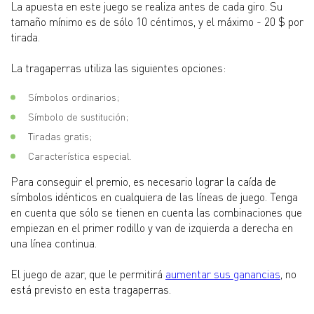
La apuesta en este juego se realiza antes de cada giro. Su
tamaño mínimo es de sólo 10 céntimos, y el máximo - 20 $ por
tirada.
La tragaperras utiliza las siguientes opciones:
Símbolos ordinarios;
Símbolo de sustitución;
Tiradas gratis;
Característica especial.
Para conseguir el premio, es necesario lograr la caída de
símbolos idénticos en cualquiera de las líneas de juego. Tenga
en cuenta que sólo se tienen en cuenta las combinaciones que
empiezan en el primer rodillo y van de izquierda a derecha en
una línea continua.
El juego de azar, que le permitirá
aumentar sus ganancias
, no
está previsto en esta tragaperras.