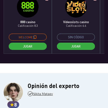
888 casino
Videoslots сasino
Calificación 8.3
Calificación 6.6
WELCOME
SIN CÓDIGO
JUGAR
JUGAR
Opinión del experto
Nikita Mataev
8