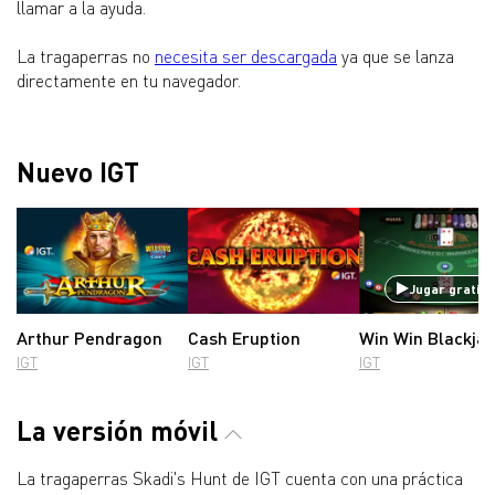
llamar a la ayuda.
La tragaperras no
necesita ser descargada
ya que se lanza
directamente en tu navegador.
Nuevo IGT
Jugar gratis
Arthur Pendragon
Cash Eruption
Win Win Blackja
IGT
IGT
IGT
La versión móvil
La tragaperras Skadi's Hunt de IGT cuenta con una práctica