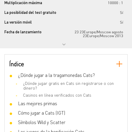
Multiplicación máxima
10000 : 1
La posibilidad del test gratuito
Sí
La versión móvil
Sí
Fecha de lanzamiento
23 23Europe/Moscow agosto
23Europe/Moscow 2013
Jackpot progresivo
No
El numero de los tambores
5
Índice
El numero de las líneas
30
Jokers
¿Dónde jugar a la tragamonedas Cats?
Sí
¿Dónde jugar gratis en Cats sin registrarse o con
Scatter
Sí
dinero?
Los juegos de bonificación
Free Spins, RTP range, Wild
Casinos en línea verificados con Cats
Las mejores primas
La volatilidad
Middle
Cómo jugar a Cats (IGT)
Slot 3D
No
Símbolos Wild y Scatter
Respins
No
Los juegos de la bonificación Cats