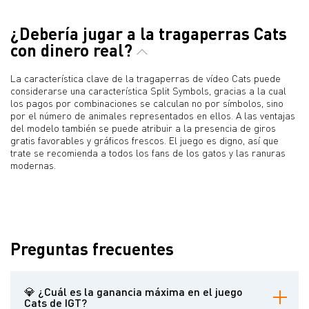
¿Debería jugar a la tragaperras Cats
con dinero real?
La característica clave de la tragaperras de vídeo Cats puede
considerarse una característica Split Symbols, gracias a la cual
los pagos por combinaciones se calculan no por símbolos, sino
por el número de animales representados en ellos. A las ventajas
del modelo también se puede atribuir a la presencia de giros
gratis favorables y gráficos frescos. El juego es digno, así que
trate se recomienda a todos los fans de los gatos y las ranuras
modernas.
Preguntas frecuentes
💎 ¿Cuál es la ganancia máxima en el juego
Cats de IGT?