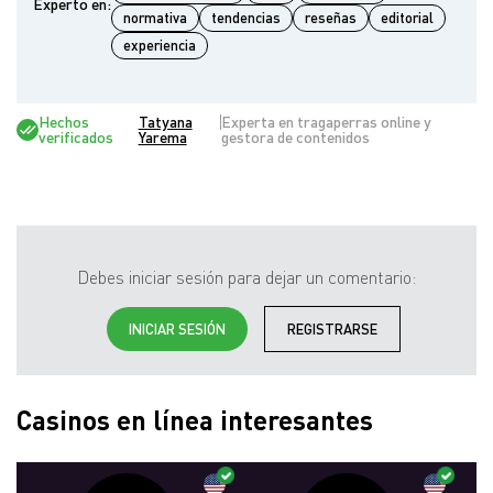
Experto en:
normativa
tendencias
reseñas
editorial
experiencia
Hechos
Tatyana
Experta en tragaperras online y
verificados
Yarema
gestora de contenidos
Debes iniciar sesión para dejar un comentario:
INICIAR SESIÓN
REGISTRARSE
Casinos en línea interesantes