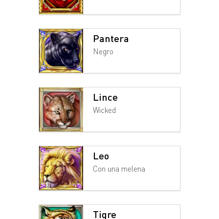
Pantera
Negro
Lince
Wicked
Leo
Con una melena
Tigre