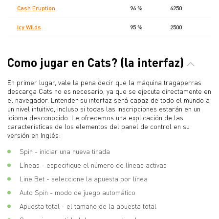
Cash Eruption
96 %
6250
1
Icy Wilds
95 %
2500
Como jugar en Cats? (la interfaz)
En primer lugar, vale la pena decir que la máquina tragaperras
descarga Cats no es necesario, ya que se ejecuta directamente en
el navegador. Entender su interfaz será capaz de todo el mundo a
un nivel intuitivo, incluso si todas las inscripciones estarán en un
idioma desconocido. Le ofrecemos una explicación de las
características de los elementos del panel de control en su
versión en Inglés:
Spin - iniciar una nueva tirada
Líneas - especifique el número de líneas activas
Line Bet - seleccione la apuesta por línea
Auto Spin - modo de juego automático
Apuesta total - el tamaño de la apuesta total