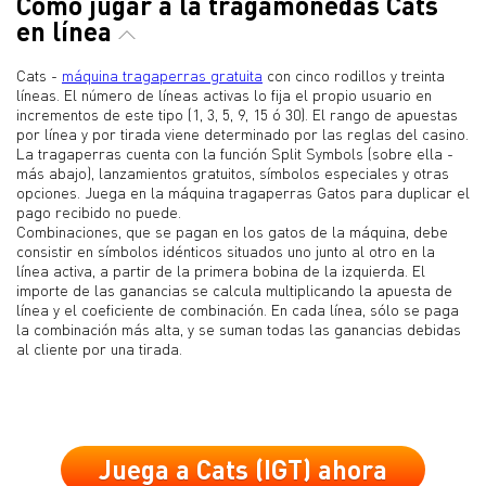
Cómo jugar a la tragamonedas Cats
en línea
Cats -
máquina tragaperras gratuita
con cinco rodillos y treinta
líneas. El número de líneas activas lo fija el propio usuario en
incrementos de este tipo (1, 3, 5, 9, 15 ó 30). El rango de apuestas
por línea y por tirada viene determinado por las reglas del casino.
La tragaperras cuenta con la función Split Symbols (sobre ella -
más abajo), lanzamientos gratuitos, símbolos especiales y otras
opciones. Juega en la máquina tragaperras Gatos para duplicar el
pago recibido no puede.
Combinaciones, que se pagan en los gatos de la máquina, debe
consistir en símbolos idénticos situados uno junto al otro en la
línea activa, a partir de la primera bobina de la izquierda. El
importe de las ganancias se calcula multiplicando la apuesta de
línea y el coeficiente de combinación. En cada línea, sólo se paga
la combinación más alta, y se suman todas las ganancias debidas
al cliente por una tirada.
Juega a Cats (IGT) ahora