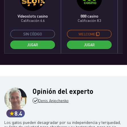
Videoslots сasino
888 casino
Calificación 6.6
Calificación 8.3
SIN CÓDIGO
WELCOME
JUGAR
JUGAR
Opinión del experto
Denis Anipchenko
8.4
Los gatos pueden desagradar por su independencia y terquedad,
su falta de voluntad para obedecer y su testarudez, pero no se