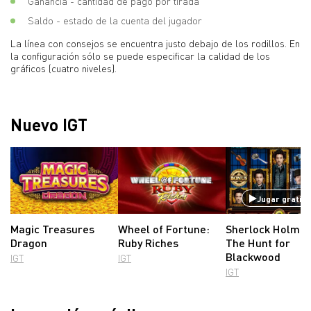
Ganancia - cantidad de pago por tirada
Saldo - estado de la cuenta del jugador
La línea con consejos se encuentra justo debajo de los rodillos. En
la configuración sólo se puede especificar la calidad de los
gráficos (cuatro niveles).
Nuevo IGT
Jugar gratis
Magic Treasures
Wheel of Fortune:
Sherlock Holmes
Dragon
Ruby Riches
The Hunt for
Blackwood
IGT
IGT
IGT