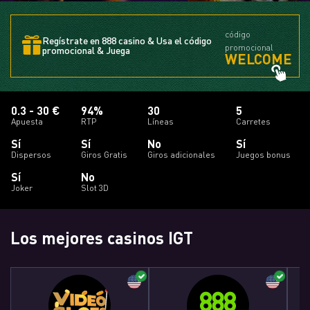
código
Regístrate en 888 casino & Usa el código
promocional
promocional & Juega
WELCOME
0.3 - 30 €
94%
30
5
Apuesta
RTP
Líneas
Carretes
Sí
Sí
No
Sí
Dispersos
Giros Gratis
Giros adicionales
Juegos bonus
Sí
No
Joker
Slot 3D
Los mejores casinos IGT