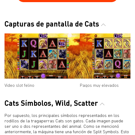
Capturas de pantalla de Cats
Video slot felino
Pagos muy elevados
Cats Símbolos, Wild, Scatter
Por supuesto, los principales símbolos representados en los
rodillos de la tragaperras Cats son gatos. Cada imagen puede
ser uno o dos representantes del animal. Como se mencionó
anteriormente, la máquina tiene una función de Split Symbols. Esto