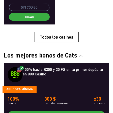
SIN CÓDIGO
JUGAR
Todos los casinos
Los mejores bonos de Cats
100% hasta $300 y 30 FS en tu primer depósito
en 888 Casino
APUESTA MÍNIMA
100%
300 $
x30
bonus
cantidad máxima
apuesta