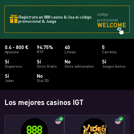
código
Regístrate en 888 casino & Usa el código
promocional
promocional & Juega
WELCOME
0.4 - 800 €
94.75%
40
5
Apuesta
RTP
Líneas
Carretes
Sí
Sí
No
Sí
Dispersos
Giros Gratis
Giros adicionales
Juegos bonus
Sí
No
Joker
Slot 3D
Los mejores casinos IGT