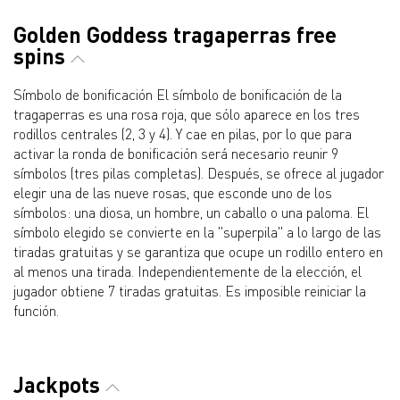
Golden Goddess tragaperras free
spins
Símbolo de bonificación El símbolo de bonificación de la
tragaperras es una rosa roja, que sólo aparece en los tres
rodillos centrales (2, 3 y 4). Y cae en pilas, por lo que para
activar la ronda de bonificación será necesario reunir 9
símbolos (tres pilas completas). Después, se ofrece al jugador
elegir una de las nueve rosas, que esconde uno de los
símbolos: una diosa, un hombre, un caballo o una paloma. El
símbolo elegido se convierte en la "superpila" a lo largo de las
tiradas gratuitas y se garantiza que ocupe un rodillo entero en
al menos una tirada. Independientemente de la elección, el
jugador obtiene 7 tiradas gratuitas. Es imposible reiniciar la
función.
Jackpots