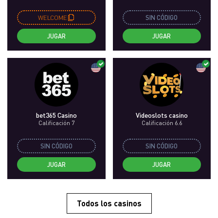
WELCOME
SIN CÓDIGO
JUGAR
JUGAR
bet365 Casino
Videoslots сasino
Calificación 7
Calificación 6.6
SIN CÓDIGO
SIN CÓDIGO
JUGAR
JUGAR
Todos los casinos