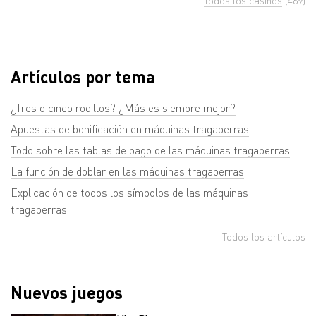
Todos los casinos
(469)
Artículos por tema
¿Tres o cinco rodillos? ¿Más es siempre mejor?
Apuestas de bonificación en máquinas tragaperras
Todo sobre las tablas de pago de las máquinas tragaperras
La función de doblar en las máquinas tragaperras
Explicación de todos los símbolos de las máquinas
tragaperras
Todos los artículos
Nuevos juegos