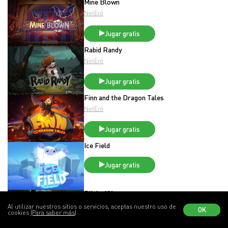
Mine Blown
NetEnt
Jugar gratis
Rabid Randy
NetEnt
Jugar gratis
Finn and the Dragon Tales
NetEnt
Jugar gratis
Ice Field
Jugar gratis
Plinko XY
BGaming
Al utilizar nuestros sitios o servicios, aceptas nuestro uso de
OK
cookies
(Para saber más)
Jugar gratis