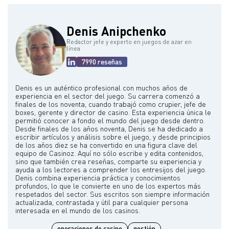
Denis Anipchenko
Redactor jefe y experto en juegos de azar en
línea
7990 reseñas
Denis es un auténtico profesional con muchos años de
experiencia en el sector del juego. Su carrera comenzó a
finales de los noventa, cuando trabajó como crupier, jefe de
boxes, gerente y director de casino. Esta experiencia única le
permitió conocer a fondo el mundo del juego desde dentro.
Desde finales de los años noventa, Denis se ha dedicado a
escribir artículos y análisis sobre el juego, y desde principios
de los años diez se ha convertido en una figura clave del
equipo de Casinoz. Aquí no sólo escribe y edita contenidos,
sino que también crea reseñas, comparte su experiencia y
ayuda a los lectores a comprender los entresijos del juego.
Denis combina experiencia práctica y conocimientos
profundos, lo que le convierte en uno de los expertos más
respetados del sector. Sus escritos son siempre información
actualizada, contrastada y útil para cualquier persona
operaciones de casino
gestión