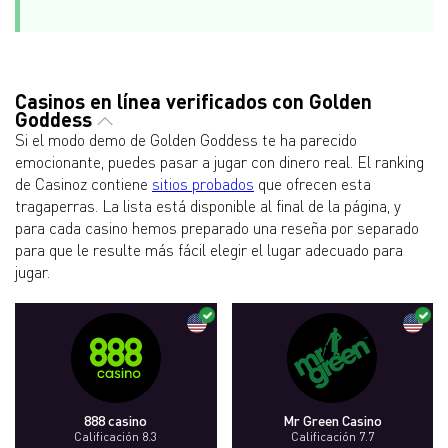
Casinos en línea verificados con Golden
Goddess
Si el modo demo de Golden Goddess te ha parecido
emocionante, puedes pasar a jugar con dinero real. El ranking
de Casinoz contiene
sitios probados
que ofrecen esta
tragaperras. La lista está disponible al final de la página, y
para cada casino hemos preparado una reseña por separado
para que le resulte más fácil elegir el lugar adecuado para
jugar.
888 casino
Mr Green Casino
Calificación 8.3
Calificación 7.7