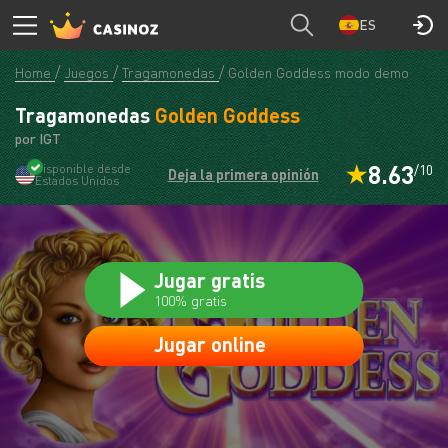
WELCOME
JUGAR
ES
Home
Juegos
Tragamonedas
Golden Goddess modo demo
Tragamonedas
Golden Goddess
por IGT
8.63
Disponible desde
/10
Deja la primera opinión
Estados Unidos
Jugar gratis
100% gratis
Jugar online